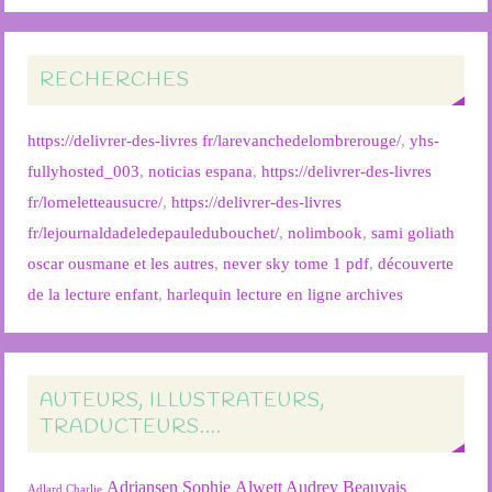
RECHERCHES
https://delivrer-des-livres fr/larevanchedelombrerouge/
,
yhs-
fullyhosted_003
,
noticias espana
,
https://delivrer-des-livres
fr/lomeletteausucre/
,
https://delivrer-des-livres
fr/lejournaldadeledepauledubouchet/
,
nolimbook
,
sami goliath
oscar ousmane et les autres
,
never sky tome 1 pdf
,
découverte
de la lecture enfant
,
harlequin lecture en ligne archives
AUTEURS, ILLUSTRATEURS,
TRADUCTEURS….
Adriansen Sophie
Alwett Audrey
Beauvais
Adlard Charlie