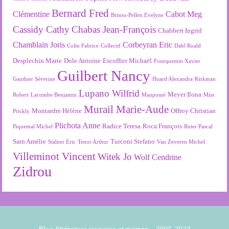
Bernard Fred
Clémentine
Cabot Meg
Brisou-Pellen Evelyne
Cassidy Cathy
Chabas Jean-François
Chabbert Ingrid
Chamblain Joris
Corbeyran Eric
Colin Fabrice
Collectif
Dahl Roald
Desplechin Marie
Dole Antoine
Escoffier Michaël
Fourquemin Xavier
Guilbert Nancy
Gauthier Séverine
Huard Alexandra
Kirkman
Lupano Wilfrid
Meyer Ilona
Robert
Lacombe Benjamin
Maupomé
Miss
Murail Marie-Aude
Montardre Hélène
Offroy Christian
Prickly
Plichota Anne
Radice Teresa
Roca François
Piquemal Michel
Ruter Pascal
Sarn Amélie
Turconi Stefano
Stalner Eric
Tenor Arthur
Van Zeveren Michel
Villeminot Vincent
Witek Jo
Wolf Cendrine
Zidrou
Blog littérature jeunesse et maman - 2005-2023