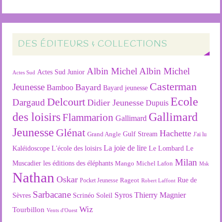
DES ÉDITEURS & COLLECTIONS
Albin Michel
Albin Michel
Actes Sud Junior
Actes Sud
Casterman
Jeunesse
Bayard
Bamboo
Bayard jeunesse
Ecole
Delcourt
Dargaud
Didier Jeunesse
Dupuis
des loisirs
Gallimard
Flammarion
Gallimard
Jeunesse
Glénat
Hachette
Gulf Stream
Grand Angle
J'ai lu
La joie de lire
L'école des loisirs
Kaléidoscope
Le Lombard
Le
Milan
Muscadier
les éditions des éléphants
Mango
Michel Lafon
Msk
Nathan
Oskar
Rageot
Rue de
Pocket Jeunesse
Robert Laffont
Sarbacane
Syros
Thierry Magnier
Soleil
Sèvres
Scrinéo
Wiz
Tourbillon
Vents d'Ouest