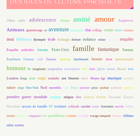
DES IDÉES DE LECTURE PAR SUJETS
amour
amitié
adolescence
Angleterre
19ème siècle
Afrique
aventure
Animaux
conte
chat
apprentissage
art
biographie
collège
contes
cuisine
enfance
enquête
deuil
école
Différence
écologie
enfants
dystopie
écriture
enfant
famille
fantastique
Etats-Unis
Fantasy
Enquête policière
Entraide
histoire
Fantômes
Guerre
Femmes
forêt
handicap
harcèlement
hiver
homosexualité
humour
japon
île
imaginaire
imagination
Immigration
Inde
Italie
lecture
liberté
livre
magie
musique
loup
maladie
mort
Londres
lycée
mer
Meurtres
Moyen Age
mystère
nature
Noël
Paris
peur
poésie
policier
neige
New-York
nouvelles
Ours
peinture
pouvoir
première guerre mondiale
racisme
science fiction
Seconde Guerre
religion
rêve
Mondiale
secrets de famille
solitude
SF
Solidarité
sorcière
souris
Souvenirs
survie
théâtre
vie quotidienne
voyage
thriller
vacances
vengeance
violence
voyage temporel
Western
XIXème
siècle
zombie