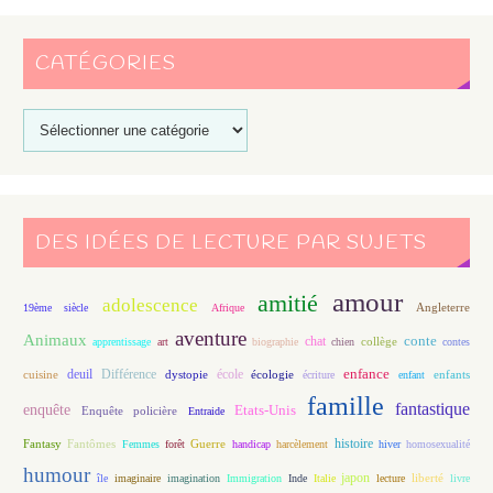
CATÉGORIES
DES IDÉES DE LECTURE PAR SUJETS
amour
amitié
adolescence
Angleterre
19ème siècle
Afrique
aventure
Animaux
conte
chat
apprentissage
art
biographie
chien
collège
contes
enfance
deuil
école
Différence
écologie
enfants
cuisine
dystopie
écriture
enfant
famille
fantastique
enquête
Etats-Unis
Enquête policière
Entraide
histoire
Fantasy
Fantômes
Guerre
Femmes
forêt
handicap
harcèlement
hiver
homosexualité
humour
japon
île
imaginaire
imagination
Immigration
Inde
Italie
lecture
liberté
livre