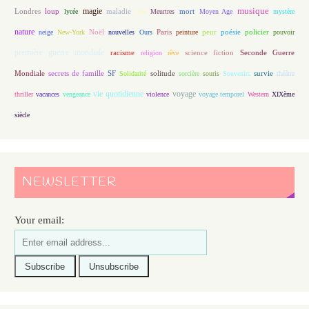
magie
musique
loup
maladie
mort
Londres
lycée
mer
Meurtres
Moyen Age
mystère
nature
Noël
Paris
peur
poésie
policier
neige
New-York
nouvelles
Ours
peinture
pouvoir
première guerre mondiale
racisme
science fiction
Seconde Guerre
religion
rêve
Mondiale
secrets de famille
solitude
SF
Solidarité
sorcière
souris
Souvenirs
survie
théâtre
vie quotidienne
voyage
thriller
vacances
vengeance
violence
voyage temporel
Western
XIXème
siècle
NEWSLETTER
Your email: