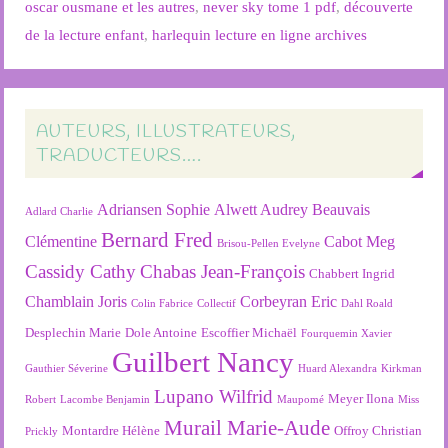
oscar ousmane et les autres
,
never sky tome 1 pdf
,
découverte
de la lecture enfant
,
harlequin lecture en ligne archives
AUTEURS, ILLUSTRATEURS,
TRADUCTEURS….
Adriansen Sophie
Alwett Audrey
Beauvais
Adlard Charlie
Bernard Fred
Clémentine
Cabot Meg
Brisou-Pellen Evelyne
Cassidy Cathy
Chabas Jean-François
Chabbert Ingrid
Chamblain Joris
Corbeyran Eric
Colin Fabrice
Collectif
Dahl Roald
Desplechin Marie
Dole Antoine
Escoffier Michaël
Fourquemin Xavier
Guilbert Nancy
Gauthier Séverine
Huard Alexandra
Kirkman
Lupano Wilfrid
Meyer Ilona
Robert
Lacombe Benjamin
Maupomé
Miss
Murail Marie-Aude
Montardre Hélène
Offroy Christian
Prickly