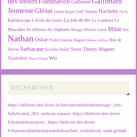
des loisirs
Gallimard
Flammarion
Gallimard
Jeunesse
Glénat
Hachette
Gulf Stream
Grand Angle
J'ai lu
La joie de lire
L'école des loisirs
Kaléidoscope
Le Lombard
Le
Milan
Muscadier
les éditions des éléphants
Mango
Michel Lafon
Msk
Nathan
Oskar
Rageot
Rue de
Pocket Jeunesse
Robert Laffont
Sarbacane
Syros
Thierry Magnier
Soleil
Sèvres
Scrinéo
Wiz
Tourbillon
Vents d'Ouest
RECHERCHES
https://delivrer-des-livres fr/larevanchedelombrerouge/
,
yhs-
fullyhosted_003
,
noticias espana
,
https://delivrer-des-livres
fr/lomeletteausucre/
,
https://delivrer-des-livres
fr/lejournaldadeledepauledubouchet/
,
nolimbook
,
sami goliath