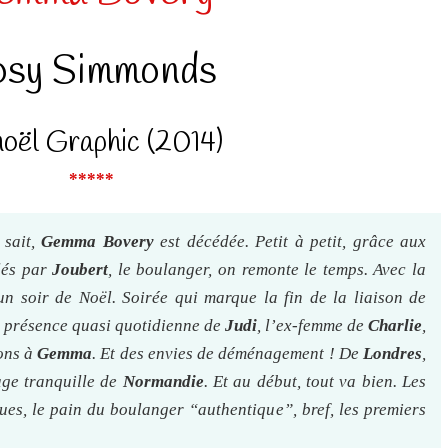
osy Simmonds
oël Graphic (2014)
*****
 sait,
Gemma Bovery
est décédée. Petit à petit, grâce aux
lés par
Joubert
, le boulanger, on remonte le temps. Avec la
n soir de Noël. Soirée qui marque la fin de la liaison de
la présence quasi quotidienne de
Judi
, l’ex-femme de
Charlie
,
tons à
Gemma
. Et des envies de déménagement ! De
Londres
,
age tranquille de
Normandie
. Et au début, tout va bien. Les
es, le pain du boulanger “authentique”, bref, les premiers