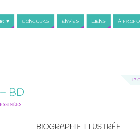
UR ♥
CONCOURS
ENVIES
LIENS
À PROPO
17 
e – BD
ESSINÉES
BIOGRAPHIE ILLUSTRÉE