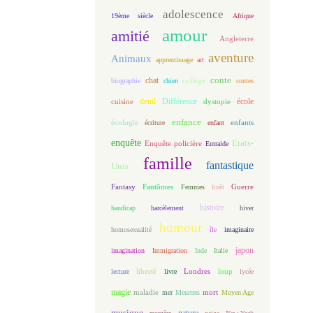
adolescence
19ème siècle
Afrique
amour
amitié
Angleterre
aventure
Animaux
apprentissage
art
conte
chat
biographie
chien
collège
contes
deuil
école
Différence
cuisine
dystopie
enfance
écologie
enfants
écriture
enfant
enquête
Etats-
Enquête policière
Entraide
famille
fantastique
Unis
Fantasy
Fantômes
Guerre
Femmes
forêt
histoire
handicap
harcèlement
hiver
humour
homosexualité
île
imaginaire
japon
imagination
Immigration
Inde
Italie
loup
lecture
liberté
livre
Londres
lycée
magie
maladie
mort
mer
Meurtres
Moyen Age
musique
nature