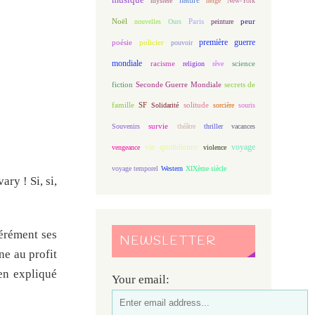
mystère
neige
New-York
Noël
Paris
peur
nouvelles
Ours
peinture
première guerre
poésie
policier
pouvoir
mondiale
racisme
science
religion
rêve
fiction
Seconde Guerre Mondiale
secrets de
famille
solitude
SF
Solidarité
sorcière
souris
Souvenirs
survie
théâtre
thriller
vacances
vie quotidienne
voyage
vengeance
violence
voyage temporel
Western
XIXème siècle
y ! Si, si,
érément ses
NEWSLETTER
ne au profit
ien expliqué
Your email: