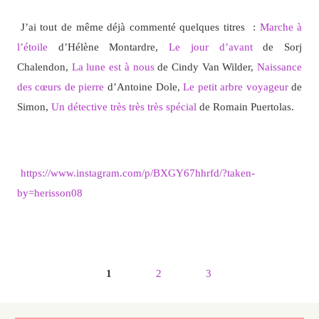
J’ai tout de même déjà commenté quelques titres :
Marche à
l’étoile
d’Hélène Montardre,
Le jour d’avant
de Sorj
Chalendon,
La lune est à nous
de Cindy Van Wilder,
Naissance
des cœurs de pierre
d’Antoine Dole,
Le petit arbre voyageur
de
Simon,
Un détective très très très spécial
de Romain Puertolas.
https://www.instagram.com/p/BXGY67hhrfd/?taken-
by=herisson08
1
2
3