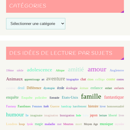
CATÉGORIES
DES IDÉES DE LECTURE PAR SUJETS
amour
amitié
adolescence
Angleterre
19ème siècle
Afrique
aventure
Animaux
conte
chat
apprentissage
art
biographie
chien
collège
contes
enfance
deuil
école
Différence
écologie
enfants
cuisine
dystopie
écriture
enfant
famille
fantastique
enquête
Etats-Unis
Enquête policière
Entraide
histoire
Fantasy
Fantômes
Guerre
Femmes
forêt
handicap
harcèlement
hiver
homosexualité
humour
japon
île
imaginaire
imagination
Immigration
Inde
Italie
lecture
liberté
livre
magie
musique
loup
maladie
mort
Londres
lycée
mer
Meurtres
Moyen Age
mystère