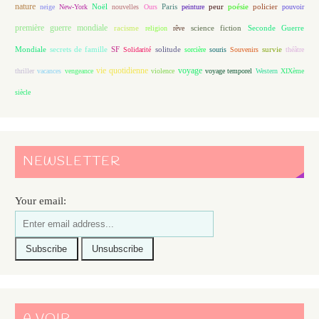
nature
Noël
Paris
peur
poésie
policier
neige
New-York
nouvelles
Ours
peinture
pouvoir
première guerre mondiale
racisme
science fiction
Seconde Guerre
religion
rêve
Mondiale
secrets de famille
solitude
SF
Solidarité
sorcière
souris
Souvenirs
survie
théâtre
vie quotidienne
voyage
thriller
vacances
vengeance
violence
voyage temporel
Western
XIXème
siècle
NEWSLETTER
Your email: