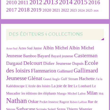
2013
2015
2012
2014
2016
2011
2010
2018
2019
2017
2020
2022
2021
2023
2024
2025
2026
DES ÉDITEURS & COLLECTIONS
Albin Michel
Albin Michel
Actes Sud Junior
Actes Sud
Casterman
Jeunesse
Bayard
Bamboo
Bayard jeunesse
Ecole
Delcourt
Dargaud
Didier Jeunesse
Dupuis
des loisirs
Gallimard
Flammarion
Gallimard
Jeunesse
Glénat
Hachette
Gulf Stream
Grand Angle
J'ai lu
La joie de lire
L'école des loisirs
Kaléidoscope
Le Lombard
Le
Milan
Muscadier
les éditions des éléphants
Mango
Michel Lafon
Msk
Nathan
Oskar
Rageot
Rue de
Pocket Jeunesse
Robert Laffont
Sarbacane
Syros
Thierry Magnier
Soleil
Sèvres
Scrinéo