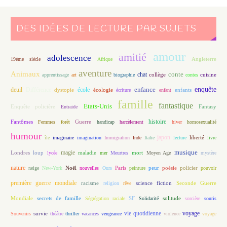
DES IDÉES DE LECTURE PAR SUJETS
amour
amitié
adolescence
Angleterre
19ème siècle
Afrique
aventure
Animaux
conte
chat
apprentissage
art
biographie
collège
contes
cuisine
enfance
enquête
deuil
école
Différence
écologie
enfants
dystopie
écriture
enfant
famille
fantastique
Etats-Unis
Fantasy
Enquête policière
Entraide
histoire
Fantômes
Guerre
Femmes
forêt
handicap
harcèlement
hiver
homosexualité
humour
japon
île
imaginaire
imagination
Immigration
Inde
Italie
lecture
liberté
livre
magie
musique
loup
maladie
mort
Londres
lycée
mer
Meurtres
Moyen Age
mystère
nature
Noël
Paris
peur
poésie
policier
neige
New-York
nouvelles
Ours
peinture
pouvoir
première guerre mondiale
racisme
science fiction
Seconde Guerre
religion
rêve
Mondiale
secrets de famille
solitude
Ségrégation raciale
SF
Solidarité
sorcière
souris
vie quotidienne
voyage
Souvenirs
survie
théâtre
thriller
vacances
vengeance
violence
voyage