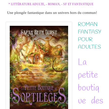
* LITTÉRATURE ADULTE
,
- ROMAN
,
- SF ET FANTASTIQUE
Une plongée fantastique dans un univers hors du commun!
ROMAN
FANTASY
POUR
ADULTES
La
petite
boutiq
ue des