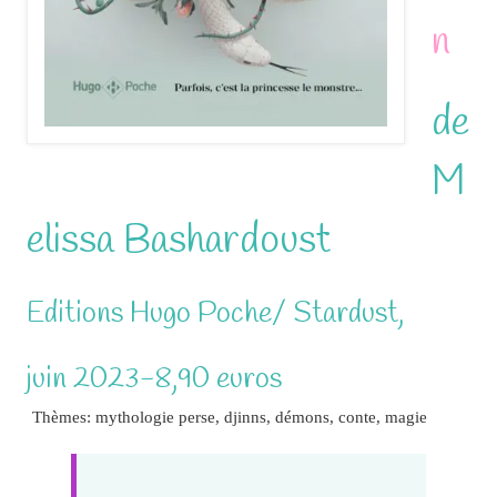
n
de
M
elissa Bashardoust
Editions Hugo Poche/ Stardust,
juin 2023-8,90 euros
Thèmes: mythologie perse, djinns, démons, conte, magie