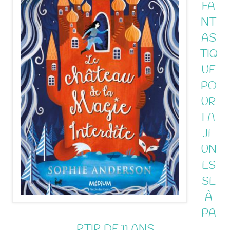
FA
NT
AS
TIQ
UE
PO
UR
LA
JE
UN
ES
SE
À
PA
RTIR DE 11 ANS