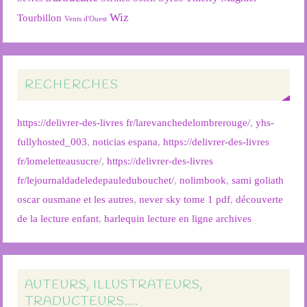
Wiz
Tourbillon
Vents d'Ouest
RECHERCHES
https://delivrer-des-livres fr/larevanchedelombrerouge/
,
yhs-
fullyhosted_003
,
noticias espana
,
https://delivrer-des-livres
fr/lomeletteausucre/
,
https://delivrer-des-livres
fr/lejournaldadeledepauledubouchet/
,
nolimbook
,
sami goliath
oscar ousmane et les autres
,
never sky tome 1 pdf
,
découverte
de la lecture enfant
,
harlequin lecture en ligne archives
AUTEURS, ILLUSTRATEURS,
TRADUCTEURS….