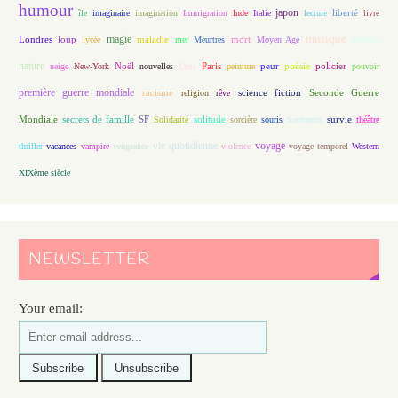
humour
japon
île
imaginaire
imagination
Immigration
Inde
Italie
lecture
liberté
livre
magie
musique
loup
maladie
mort
Londres
lycée
mer
Meurtres
Moyen Age
mystère
nature
Noël
Paris
peur
poésie
policier
neige
New-York
nouvelles
Ours
peinture
pouvoir
première guerre mondiale
racisme
science fiction
Seconde Guerre
religion
rêve
Mondiale
secrets de famille
solitude
SF
Solidarité
sorcière
souris
Souvenirs
survie
théâtre
vie quotidienne
voyage
thriller
vacances
vampire
vengeance
violence
voyage temporel
Western
XIXème siècle
NEWSLETTER
Your email: