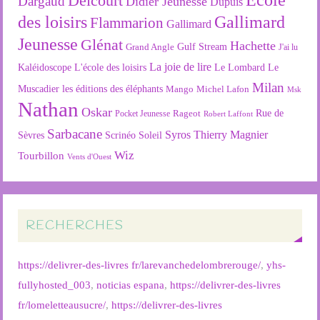
Delcourt
Dargaud
Didier Jeunesse
Dupuis
des loisirs
Gallimard
Flammarion
Gallimard
Jeunesse
Glénat
Hachette
Gulf Stream
Grand Angle
J'ai lu
La joie de lire
L'école des loisirs
Kaléidoscope
Le Lombard
Le
Milan
Muscadier
les éditions des éléphants
Mango
Michel Lafon
Msk
Nathan
Oskar
Rageot
Rue de
Pocket Jeunesse
Robert Laffont
Sarbacane
Syros
Thierry Magnier
Soleil
Sèvres
Scrinéo
Wiz
Tourbillon
Vents d'Ouest
RECHERCHES
https://delivrer-des-livres fr/larevanchedelombrerouge/
,
yhs-
fullyhosted_003
,
noticias espana
,
https://delivrer-des-livres
fr/lomeletteausucre/
,
https://delivrer-des-livres