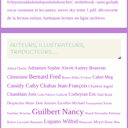
fr/lejournaldadeledepauledubouchet/
,
nolimbook
,
sami goliath
oscar ousmane et les autres
,
never sky tome 1 pdf
,
découverte
de la lecture enfant
,
harlequin lecture en ligne archives
AUTEURS, ILLUSTRATEURS,
TRADUCTEURS….
Adriansen Sophie
Alwett Audrey
Beauvais
Adlard Charlie
Bernard Fred
Clémentine
Cabot Meg
Brisou-Pellen Evelyne
Cassidy Cathy
Chabas Jean-François
Chabbert Ingrid
Chamblain Joris
Corbeyran Eric
Colin Fabrice
Collectif
Dahl Roald
Desplechin Marie
Dole Antoine
Escoffier Michaël
Fourquemin Xavier
Guilbert Nancy
Gauthier Séverine
Huard Alexandra
Kirkman
Lupano Wilfrid
Meyer Ilona
Robert
Lacombe Benjamin
Maupomé
Miss