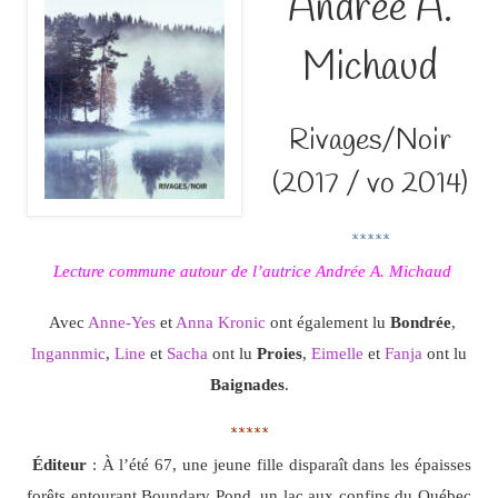
Andrée A.
Michaud
Rivages/Noir
(2017 / vo 2014)
*****
Lecture commune autour de l’autrice Andrée A. Michaud
Avec
Anne-Yes
et
Anna Kronic
ont également lu
Bondrée
,
Ingannmic
,
Line
et
Sacha
ont lu
Proies
,
Eimelle
et
Fanja
ont lu
Baignades
.
*****
Éditeur
: À l’été 67, une jeune fille disparaît dans les épaisses
forêts entourant Boundary Pond, un lac aux confins du Québec