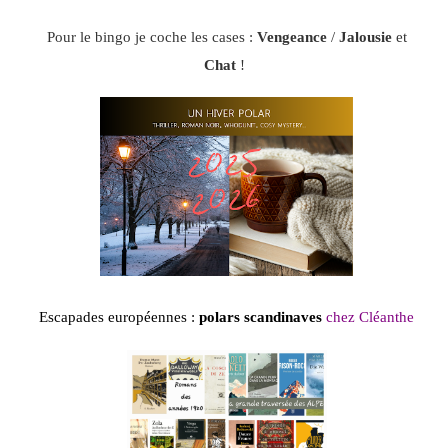
Pour le bingo je coche les cases :
Vengeance
/
Jalousie
et
Chat
!
Escapades européennes :
polars scandinaves
chez
Cléanthe