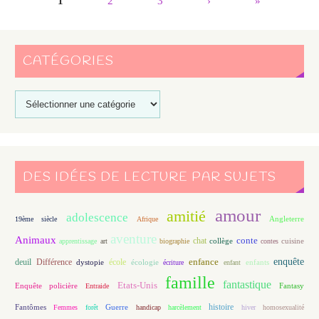
1
2
3
›
»
CATÉGORIES
DES IDÉES DE LECTURE PAR SUJETS
amour
amitié
adolescence
Angleterre
19ème siècle
Afrique
aventure
Animaux
conte
chat
apprentissage
art
biographie
collège
contes
cuisine
enfance
enquête
deuil
école
Différence
écologie
enfants
dystopie
écriture
enfant
famille
fantastique
Etats-Unis
Fantasy
Enquête policière
Entraide
histoire
Fantômes
Guerre
Femmes
forêt
handicap
harcèlement
hiver
homosexualité