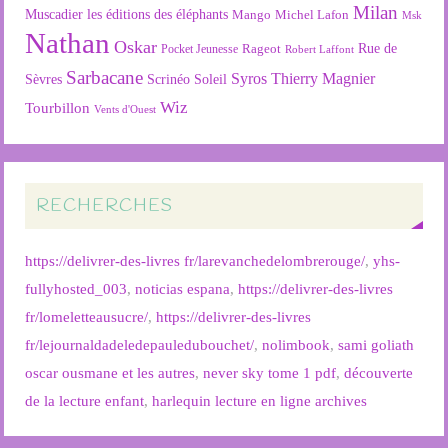
Milan
Muscadier
les éditions des éléphants
Mango
Michel Lafon
Msk
Nathan
Oskar
Rageot
Rue de
Pocket Jeunesse
Robert Laffont
Sarbacane
Syros
Thierry Magnier
Soleil
Sèvres
Scrinéo
Wiz
Tourbillon
Vents d'Ouest
RECHERCHES
https://delivrer-des-livres fr/larevanchedelombrerouge/
,
yhs-
fullyhosted_003
,
noticias espana
,
https://delivrer-des-livres
fr/lomeletteausucre/
,
https://delivrer-des-livres
fr/lejournaldadeledepauledubouchet/
,
nolimbook
,
sami goliath
oscar ousmane et les autres
,
never sky tome 1 pdf
,
découverte
de la lecture enfant
,
harlequin lecture en ligne archives