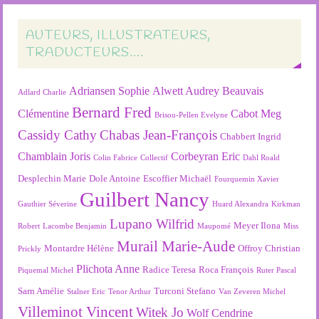
AUTEURS, ILLUSTRATEURS,
TRADUCTEURS….
Adriansen Sophie
Alwett Audrey
Beauvais
Adlard Charlie
Bernard Fred
Clémentine
Cabot Meg
Brisou-Pellen Evelyne
Cassidy Cathy
Chabas Jean-François
Chabbert Ingrid
Chamblain Joris
Corbeyran Eric
Colin Fabrice
Collectif
Dahl Roald
Desplechin Marie
Dole Antoine
Escoffier Michaël
Fourquemin Xavier
Guilbert Nancy
Gauthier Séverine
Huard Alexandra
Kirkman
Lupano Wilfrid
Meyer Ilona
Robert
Lacombe Benjamin
Maupomé
Miss
Murail Marie-Aude
Montardre Hélène
Offroy Christian
Prickly
Plichota Anne
Radice Teresa
Roca François
Piquemal Michel
Ruter Pascal
Sarn Amélie
Turconi Stefano
Stalner Eric
Tenor Arthur
Van Zeveren Michel
Villeminot Vincent
Witek Jo
Wolf Cendrine