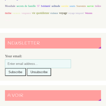
Mondiale
secrets de famille
solitude
SF
Solidarité
sorcière
souris
Souvenirs
survie
théâtre
vie quotidienne
voyage
thriller
vacances
vengeance
violence
voyage temporel
Western
XIXème
siècle
NEWSLETTER
Your email:
A VOIR