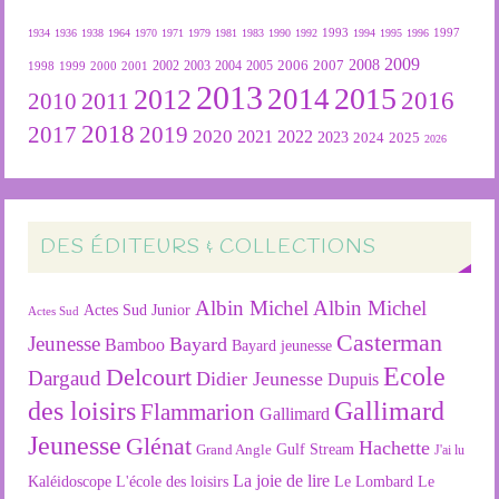
1934
1936
1938
1964
1970
1971
1979
1981
1983
1990
1992
1993
1994
1995
1996
1997
2009
2007
2008
2004
2005
2006
1999
2000
2001
2002
2003
1998
2013
2015
2012
2014
2016
2011
2010
2018
2019
2017
2020
2022
2021
2023
2024
2025
2026
DES ÉDITEURS & COLLECTIONS
Albin Michel
Albin Michel
Actes Sud Junior
Actes Sud
Casterman
Jeunesse
Bayard
Bamboo
Bayard jeunesse
Ecole
Delcourt
Dargaud
Didier Jeunesse
Dupuis
des loisirs
Gallimard
Flammarion
Gallimard
Jeunesse
Glénat
Hachette
Gulf Stream
Grand Angle
J'ai lu
La joie de lire
L'école des loisirs
Kaléidoscope
Le Lombard
Le