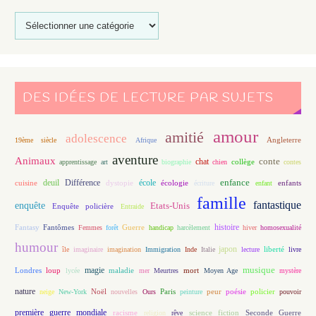
DES IDÉES DE LECTURE PAR SUJETS
amour
amitié
adolescence
Angleterre
19ème siècle
Afrique
aventure
Animaux
conte
chat
apprentissage
art
biographie
chien
collège
contes
enfance
deuil
école
Différence
écologie
enfants
cuisine
dystopie
écriture
enfant
famille
fantastique
enquête
Etats-Unis
Enquête policière
Entraide
histoire
Fantasy
Fantômes
Guerre
Femmes
forêt
handicap
harcèlement
hiver
homosexualité
humour
japon
île
imaginaire
imagination
Immigration
Inde
Italie
lecture
liberté
livre
magie
musique
loup
maladie
mort
Londres
lycée
mer
Meurtres
Moyen Age
mystère
nature
Noël
Paris
peur
poésie
policier
neige
New-York
nouvelles
Ours
peinture
pouvoir
première guerre mondiale
racisme
science fiction
Seconde Guerre
religion
rêve