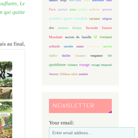
neige
New-York
nouvelles
Ours
ouflants, Le
Paris
peur
poésie
policier
peinture
pouvoir
n qui quitte
première guerre mondiale
racisme
religion
science fiction
Seconde Guerre
rêve
Mondiale
secrets de famille
SF
Solidarité
is au final,
solitude
sorcière
souris
Souvenirs
survie
vie
théâtre
thriller
vacances
vengeance
quotidienne
voyage
violence
voyage temporel
Western
XIXème siècle
zombie
NEWSLETTER
Your email: