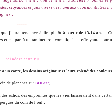
 village surnomment craintivement « la sorcière », James se 
endes, croyances et faits divers des hameaux avoisinants. Ses in
maginer…
*****
e que j’aurai tendance à dire plutôt
à partir de 13/14 ans
… Cet
es et me paraît un tantinet trop compliquée et effrayante pour 
J’ai adoré cette BD !
e à un conte,
les dessins originaux et leurs splendides couleur
lein de planches sur
BDGest
)
 des échos, des empreintes que les vies laisseraient dans certai
aperçues du coin de l’œil…