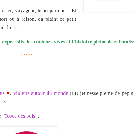
nturier, voyageur, beau parleur… Et
tort ou à raison, on plaint ce petit
nd-frère !
 expressifs, les couleurs vives et l’histoire pleine de rebondi
*****
dus
♥
,
Violette autour du monde
(BD jeunesse pleine de pep’s
AUX
e “
Tosca des bois
“.