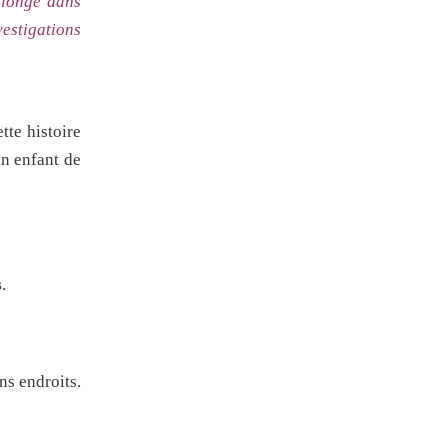
plonge dans
vestigations
te histoire
un enfant de
s
.
ns endroits.