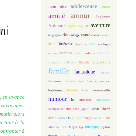
adolescence
19ème siècle
Afrique
amour
amitié
Angleterre
aventure
Animaux
ni
apprentissage
art
conte
chat
biographie
collège
contes
cuisine
deuil
école
Différence
écologie
dystopie
enfance
enquête
enfants
écriture
enfant
Etats-Unis
Enquête policière
Entraide
famille
fantastique
Fantasy
Fantômes
Guerre
Femmes
forêt
handicap
histoire
harcèlement
hiver
homosexualité
e, en avance
humour
île
imaginaire
imagination
eux voyages.
japon
Immigration
Inde
Italie
lecture
liberté
 matin alors
magie
loup
maladie
livre
Londres
lycée
mer
artant à la
musique
mort
Meurtres
Moyen Age
mystère
confronter à
nature
Noël