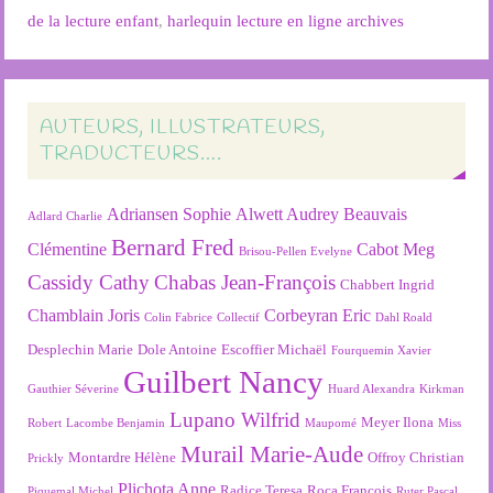
de la lecture enfant
,
harlequin lecture en ligne archives
AUTEURS, ILLUSTRATEURS,
TRADUCTEURS….
Adriansen Sophie
Alwett Audrey
Beauvais
Adlard Charlie
Bernard Fred
Clémentine
Cabot Meg
Brisou-Pellen Evelyne
Cassidy Cathy
Chabas Jean-François
Chabbert Ingrid
Chamblain Joris
Corbeyran Eric
Colin Fabrice
Collectif
Dahl Roald
Desplechin Marie
Dole Antoine
Escoffier Michaël
Fourquemin Xavier
Guilbert Nancy
Gauthier Séverine
Huard Alexandra
Kirkman
Lupano Wilfrid
Meyer Ilona
Robert
Lacombe Benjamin
Maupomé
Miss
Murail Marie-Aude
Montardre Hélène
Offroy Christian
Prickly
Plichota Anne
Radice Teresa
Roca François
Piquemal Michel
Ruter Pascal