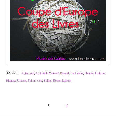
TAGGÉ
Actes Sud
,
Au Diable Vauvert
,
Bayard
,
De Fallois
,
Denoël
,
Editions
Piranha
,
Grasset
,
J'ai lu
,
Plon
,
Points
,
Robert Laffont
1
2