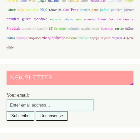
magie
musique
loup
maladie
mort
Londres
lycée
mer
Meurtres
Moyen Age
mystère
nature
Noël
Paris
peur
poésie
policier
neige
New-York
nouvelles
Ours
peinture
pouvoir
première guerre mondiale
racisme
science fiction
Seconde Guerre
religion
rêve
Mondiale
secrets de famille
solitude
SF
Solidarité
sorcière
souris
Souvenirs
survie
théâtre
vie quotidienne
voyage
thriller
vacances
vengeance
violence
voyage temporel
Western
XIXème
siècle
NEWSLETTER
Your email: