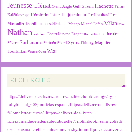
Jeunesse
Glénat
Hachette
Gulf Stream
Grand Angle
J'ai lu
La joie de lire
L'école des loisirs
Kaléidoscope
Le Lombard
Le
Milan
Muscadier
les éditions des éléphants
Mango
Michel Lafon
Msk
Nathan
Oskar
Rageot
Rue de
Pocket Jeunesse
Robert Laffont
Sarbacane
Syros
Thierry Magnier
Soleil
Sèvres
Scrinéo
Wiz
Tourbillon
Vents d'Ouest
RECHERCHES
https://delivrer-des-livres fr/larevanchedelombrerouge/
,
yhs-
fullyhosted_003
,
noticias espana
,
https://delivrer-des-livres
fr/lomeletteausucre/
,
https://delivrer-des-livres
fr/lejournaldadeledepauledubouchet/
,
nolimbook
,
sami goliath
oscar ousmane et les autres
,
never sky tome 1 pdf
,
découverte