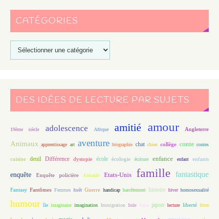
CATÉGORIES
DES IDÉES DE LECTURE PAR SUJETS
amour
amitié
adolescence
Angleterre
19ème siècle
Afrique
aventure
Animaux
conte
chat
apprentissage
art
biographie
chien
collège
contes
enfance
deuil
école
Différence
écologie
enfants
cuisine
dystopie
écriture
enfant
famille
fantastique
enquête
Etats-Unis
Enquête policière
Entraide
histoire
Fantasy
Fantômes
Guerre
Femmes
forêt
handicap
harcèlement
hiver
homosexualité
humour
japon
île
imaginaire
imagination
Immigration
Inde
Italie
lecture
liberté
livre