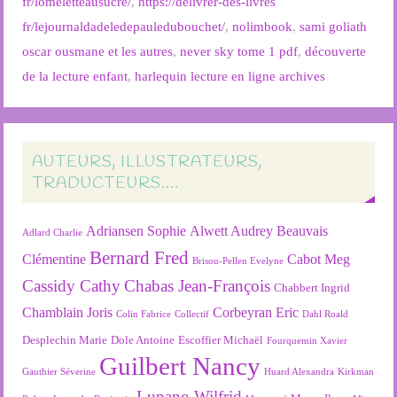
fr/lomeletteausucre/
,
https://delivrer-des-livres
fr/lejournaldadeledepauledubouchet/
,
nolimbook
,
sami goliath
oscar ousmane et les autres
,
never sky tome 1 pdf
,
découverte
de la lecture enfant
,
harlequin lecture en ligne archives
AUTEURS, ILLUSTRATEURS,
TRADUCTEURS….
Adriansen Sophie
Alwett Audrey
Beauvais
Adlard Charlie
Bernard Fred
Clémentine
Cabot Meg
Brisou-Pellen Evelyne
Cassidy Cathy
Chabas Jean-François
Chabbert Ingrid
Chamblain Joris
Corbeyran Eric
Colin Fabrice
Collectif
Dahl Roald
Desplechin Marie
Dole Antoine
Escoffier Michaël
Fourquemin Xavier
Guilbert Nancy
Gauthier Séverine
Huard Alexandra
Kirkman
Lupano Wilfrid