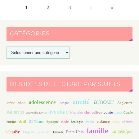
1
2
3
›
»
CATÉGORIES
DES IDÉES DE LECTURE PAR SUJETS
amour
amitié
adolescence
Angleterre
19ème siècle
Afrique
aventure
Animaux
conte
chat
apprentissage
art
biographie
collège
contes
Couple
enfance
deuil
école
Différence
écologie
enfants
cuisine
dystopie
écriture
enfant
famille
fantastique
enquête
Etats-Unis
Enquête policière
Entraide