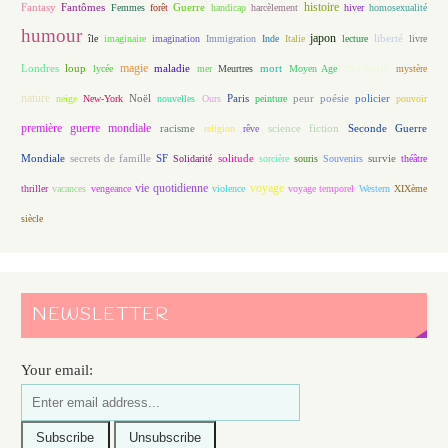
histoire
Fantasy
Fantômes
Guerre
Femmes
forêt
handicap
harcèlement
hiver
homosexualité
humour
japon
île
imaginaire
imagination
Immigration
Inde
Italie
lecture
liberté
livre
magie
musique
loup
maladie
mort
Londres
lycée
mer
Meurtres
Moyen Age
mystère
nature
Noël
Paris
peur
poésie
policier
neige
New-York
nouvelles
Ours
peinture
pouvoir
première guerre mondiale
racisme
science fiction
Seconde Guerre
religion
rêve
Mondiale
secrets de famille
solitude
SF
Solidarité
sorcière
souris
Souvenirs
survie
théâtre
vie quotidienne
voyage
thriller
vacances
vengeance
violence
voyage temporel
Western
XIXème
siècle
NEWSLETTER
Your email: