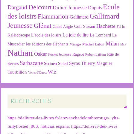
Ecole
Delcourt
Dargaud
Didier Jeunesse
Dupuis
des loisirs
Gallimard
Flammarion
Gallimard
Jeunesse
Glénat
Hachette
Gulf Stream
Grand Angle
J'ai lu
La joie de lire
L'école des loisirs
Kaléidoscope
Le Lombard
Le
Milan
Muscadier
les éditions des éléphants
Mango
Michel Lafon
Msk
Nathan
Oskar
Rageot
Rue de
Pocket Jeunesse
Robert Laffont
Sarbacane
Syros
Thierry Magnier
Soleil
Sèvres
Scrinéo
Wiz
Tourbillon
Vents d'Ouest
RECHERCHES
https://delivrer-des-livres fr/larevanchedelombrerouge/
,
yhs-
fullyhosted_003
,
noticias espana
,
https://delivrer-des-livres