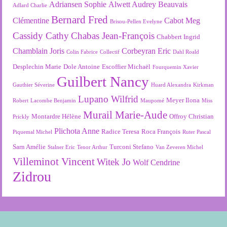
Adriansen Sophie
Alwett Audrey
Beauvais
Adlard Charlie
Bernard Fred
Clémentine
Cabot Meg
Brisou-Pellen Evelyne
Cassidy Cathy
Chabas Jean-François
Chabbert Ingrid
Chamblain Joris
Corbeyran Eric
Colin Fabrice
Collectif
Dahl Roald
Desplechin Marie
Dole Antoine
Escoffier Michaël
Fourquemin Xavier
Guilbert Nancy
Gauthier Séverine
Huard Alexandra
Kirkman
Lupano Wilfrid
Meyer Ilona
Robert
Lacombe Benjamin
Maupomé
Miss
Murail Marie-Aude
Montardre Hélène
Offroy Christian
Prickly
Plichota Anne
Radice Teresa
Roca François
Piquemal Michel
Ruter Pascal
Sarn Amélie
Turconi Stefano
Stalner Eric
Tenor Arthur
Van Zeveren Michel
Villeminot Vincent
Witek Jo
Wolf Cendrine
Zidrou