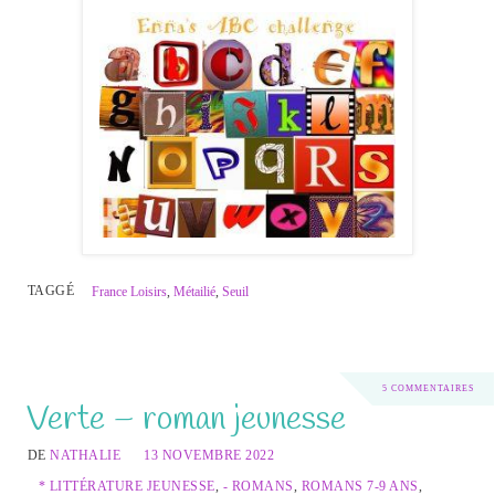
TAGGÉ
France Loisirs
,
Métailié
,
Seuil
5 COMMENTAIRES
Verte – roman jeunesse
DE
NATHALIE
13 NOVEMBRE 2022
* LITTÉRATURE JEUNESSE
,
- ROMANS
,
ROMANS 7-9 ANS
,