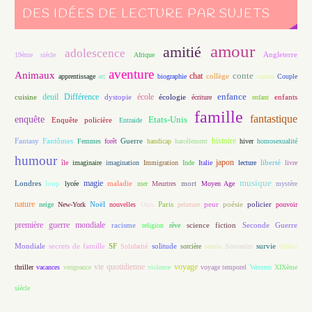
DES IDÉES DE LECTURE PAR SUJETS
amour
amitié
adolescence
Angleterre
19ème siècle
Afrique
aventure
Animaux
conte
chat
apprentissage
art
biographie
collège
contes
Couple
enfance
deuil
école
Différence
écologie
enfants
cuisine
dystopie
écriture
enfant
famille
fantastique
enquête
Etats-Unis
Enquête policière
Entraide
histoire
Fantasy
Fantômes
Guerre
Femmes
forêt
handicap
harcèlement
hiver
homosexualité
humour
japon
île
imaginaire
imagination
Immigration
Inde
Italie
lecture
liberté
livre
magie
musique
loup
maladie
mort
Londres
lycée
mer
Meurtres
Moyen Age
mystère
nature
Noël
Paris
peur
poésie
policier
neige
New-York
nouvelles
Ours
peinture
pouvoir
première guerre mondiale
racisme
science fiction
Seconde Guerre
religion
rêve
Mondiale
secrets de famille
solitude
SF
Solidarité
sorcière
souris
Souvenirs
survie
théâtre
vie quotidienne
voyage
thriller
vacances
vengeance
violence
voyage temporel
Western
XIXème
siècle