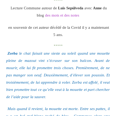
*****
Lecture Commune autour de
Luis Sepúlveda
avec
Anne
du
blog
des mots et des notes
en souvenir de cet auteur décédé de la Covid il y a maintenant
5 ans.
*****
Zorba
le chat faisait une sieste au soleil quand une mouette
pleine de mazout vint s’écraser sur son balcon. Avant de
mourir, elle lui fit promettre trois choses. Premièrement, de ne
pas manger son oeuf. Deuxièmement, d’élever son poussin. Et
troisièmement, de lui apprendre à voler. Zorba est affolé, il veut
bien promettre tout ce qu’elle veut à la mouette et part chercher
de l’aide pour la sauver.
Mais quand il revient, la mouette est morte. Entre ses pattes, il
y a un bel œuf blanc taché de bleu… Commence alors une