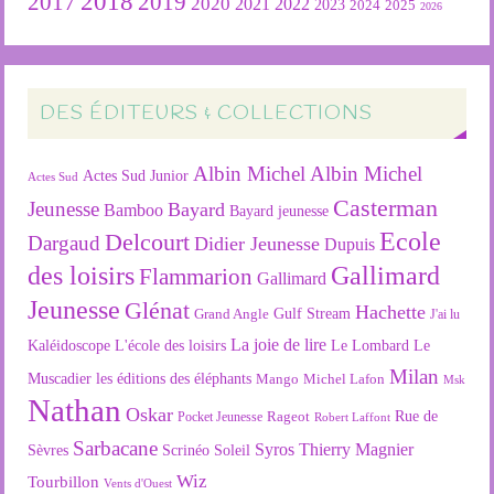
2018
2019
2017
2020
2022
2021
2023
2024
2025
2026
DES ÉDITEURS & COLLECTIONS
Albin Michel
Albin Michel
Actes Sud Junior
Actes Sud
Casterman
Jeunesse
Bayard
Bamboo
Bayard jeunesse
Ecole
Delcourt
Dargaud
Didier Jeunesse
Dupuis
des loisirs
Gallimard
Flammarion
Gallimard
Jeunesse
Glénat
Hachette
Gulf Stream
Grand Angle
J'ai lu
La joie de lire
L'école des loisirs
Kaléidoscope
Le Lombard
Le
Milan
Muscadier
les éditions des éléphants
Mango
Michel Lafon
Msk
Nathan
Oskar
Rageot
Rue de
Pocket Jeunesse
Robert Laffont
Sarbacane
Syros
Thierry Magnier
Soleil
Sèvres
Scrinéo
Wiz
Tourbillon
Vents d'Ouest