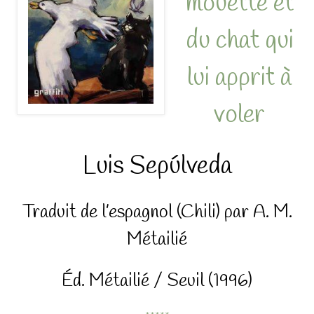
mouette et
du chat qui
lui apprit à
voler
Luis Sepúlveda
Traduit de l’espagnol (Chili) par A. M.
Métailié
Éd. Métailié / Seuil (1996)