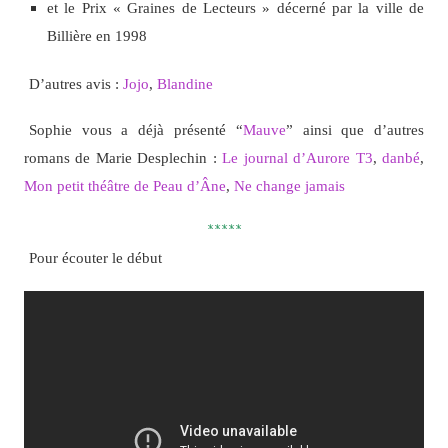
et le Prix « Graines de Lecteurs » décerné par la ville de
Billière en 1998
D’autres avis :
Jojo
,
Blandine
Sophie vous a déjà présenté “
Mauve
” ainsi que d’autres
romans de Marie Desplechin :
Le journal d’Aurore T3
,
danbé
,
Mon petit théâtre de Peau d’Âne
,
Ne change jamais
*****
Pour écouter le début