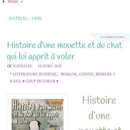
Home
»
DATE(S) :
1996
9 COMMENTAIRES
Histoire d’une mouette et du chat
qui lui apprit à voler
DE
NATHALIE
16 AVRIL 2025
* LITTÉRATURE JEUNESSE
,
- ROMANS
,
CONTES
,
ROMANS 7-
9 ANS
,
♥ COUP DE COEUR ♥
Histoire
d’une