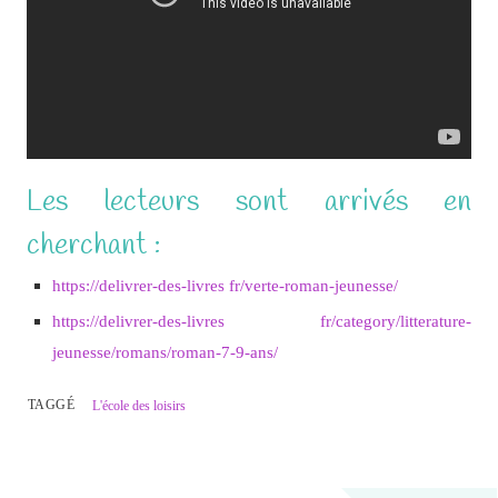
Les lecteurs sont arrivés en
cherchant :
https://delivrer-des-livres fr/verte-roman-jeunesse/
https://delivrer-des-livres fr/category/litterature-
jeunesse/romans/roman-7-9-ans/
TAGGÉ
L'école des loisirs