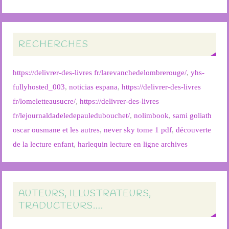
RECHERCHES
https://delivrer-des-livres fr/larevanchedelombrerouge/
,
yhs-
fullyhosted_003
,
noticias espana
,
https://delivrer-des-livres
fr/lomeletteausucre/
,
https://delivrer-des-livres
fr/lejournaldadeledepauledubouchet/
,
nolimbook
,
sami goliath
oscar ousmane et les autres
,
never sky tome 1 pdf
,
découverte
de la lecture enfant
,
harlequin lecture en ligne archives
AUTEURS, ILLUSTRATEURS,
TRADUCTEURS….