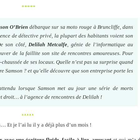
*****
son O’Brien
débarque sur sa moto rouge à Bruncliffe, dans
ence de détective privé, la plupart des habitants voient son
De son côté,
Delilah Metcalfe
, génie de l’informatique au
auver de la faillite son site de rencontres amoureuses. Pour
de-chaussée de ses locaux. Quelle n’est pas sa surprise quand
re Samson ? et qu’elle découvre que son entreprise porte les
attendu lorsque Samson met au jour une série de morts
ut droit… à l’agence de rencontres de Delilah !
*****
… Et je l’ai lu il y a déjà plus d’un mois !
 avec une écriture fluide, facile à lire, amusant
et qui m’a 