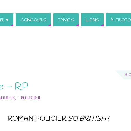
UR ♥
CONCOURS
ENVIES
LIENS
À PROPO
6 
me – RP
ADULTE
,
- POLICIER
ROMAN POLICIER
SO BRITISH !