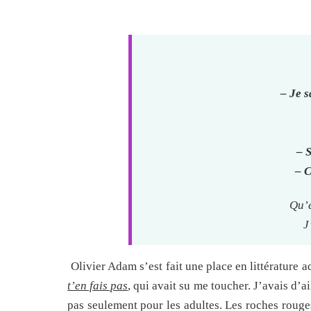
– Je s
– S
– C
Qu’e
J
Olivier Adam s’est fait une place en littérature
t’en fais pas
, qui avait su me toucher. J’avais d’a
pas seulement pour les adultes. Les roches rouges