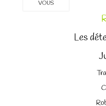
R
Les déte
J
Tra
C
Rob