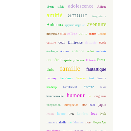
adolescence
19ème siècle
Afrique
amour
amitié
Angleterre
aventure
Animaux
apprentissage
art
conte
chat
biographie
collège
contes
Couple
deuil
école
Différence
cuisine
dystopie
enfance
écologie
enfants
écriture
enfant
enquête
Etats-
Enquête policière
Entraide
famille
fantastique
Unis
Fantasy
Fantômes
Guerre
Femmes
forêt
histoire
handicap
harcèlement
hiver
humour
homosexualité
île
imaginaire
japon
imagination
Immigration
Inde
Italie
loup
lecture
liberté
livre
Londres
lycée
magie
maladie
mort
mer
Meurtres
Moyen Age
musique
nature