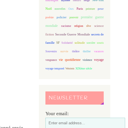
mystère
neige
New-York
Noël
Paris
peur
nouvelles
Ours
peinture
première guerre
poésie
policier
pouvoir
mondiale
racisme
science
religion
rêve
fiction
Seconde Guerre Mondiale
secrets de
famille
solitude
SF
Solidarité
sorcière
souris
Souvenirs
survie
théâtre
thriller
vacances
vie quotidienne
voyage
vengeance
violence
voyage temporel
Western
XIXème siècle
NEWSLETTER
Your email:
donné envie