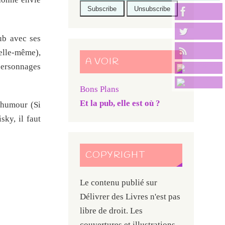
ub avec ses
 elle-même),
A VOIR
 personnages
Bons Plans
Et la pub, elle est où ?
 humour (Si
ky, il faut
COPYRIGHT
Le contenu publié sur
Délivrer des Livres n'est pas
libre de droit. Les
couvertures et illustrations