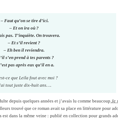
– Faut qu’on se tire d’ici.
– Et on ira où ?
ais pas. T’inquiète. On trouvera.
– Et s’il revient ?
– Eh ben il reviendra.
’il s’en prend à tes parents ?
’est pas après eux qu’il en a.
st-ce que Leila fout avec moi ?
’ai tout juste dix-huit ans….
 adulte depuis quelques années et j’avais lu comme beaucoup
Je 
illeurs trouvé que ce roman avait sa place en littérature pour ado
 est dans la même veine : publié en collection pour grands ado