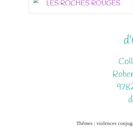
d
Coll
Rober
978
d
Thèmes : violences conjuga