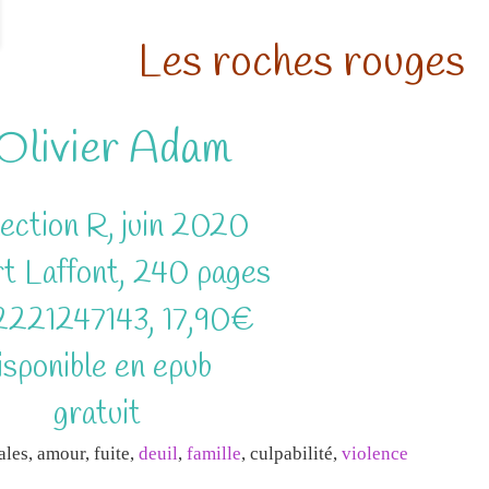
Les roches rouges
’Olivier Adam
ection R, juin 2020
t Laffont, 240 pages
2221247143, 17,90€
isponible en epub
gratuit
les, amour, fuite,
deuil
,
famille
, culpabilité,
violence