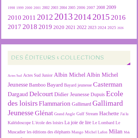
2009
2007
2008
2004
2005
2006
1999
2000
2001
2002
2003
1998
2013
2015
2012
2014
2016
2011
2010
2018
2019
2017
2020
2022
2021
2023
2024
2025
2026
DES ÉDITEURS & COLLECTIONS
Albin Michel
Albin Michel
Actes Sud Junior
Actes Sud
Casterman
Jeunesse
Bayard
Bamboo
Bayard jeunesse
Ecole
Delcourt
Dargaud
Didier Jeunesse
Dupuis
des loisirs
Gallimard
Flammarion
Gallimard
Jeunesse
Glénat
Hachette
Gulf Stream
Grand Angle
J'ai lu
La joie de lire
L'école des loisirs
Kaléidoscope
Le Lombard
Le
Milan
Muscadier
les éditions des éléphants
Mango
Michel Lafon
Msk