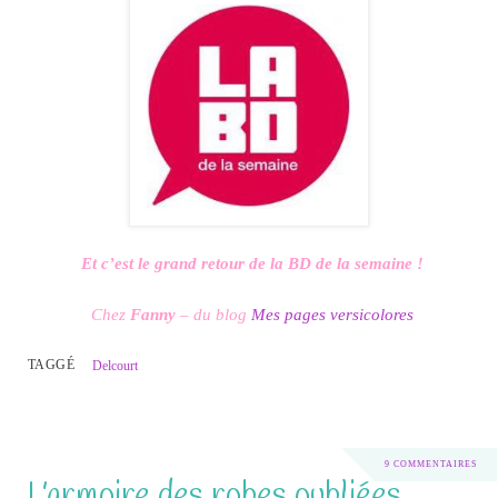
Et c’est le grand retour de la BD de la semaine !
Chez
Fanny
– du blog
Mes pages versicolores
TAGGÉ
Delcourt
9 COMMENTAIRES
L’armoire des robes oubliées