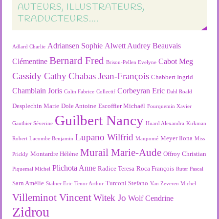
AUTEURS, ILLUSTRATEURS,
TRADUCTEURS….
Adriansen Sophie
Alwett Audrey
Beauvais
Adlard Charlie
Bernard Fred
Clémentine
Cabot Meg
Brisou-Pellen Evelyne
Cassidy Cathy
Chabas Jean-François
Chabbert Ingrid
Chamblain Joris
Corbeyran Eric
Colin Fabrice
Collectif
Dahl Roald
Desplechin Marie
Dole Antoine
Escoffier Michaël
Fourquemin Xavier
Guilbert Nancy
Gauthier Séverine
Huard Alexandra
Kirkman
Lupano Wilfrid
Meyer Ilona
Robert
Lacombe Benjamin
Maupomé
Miss
Murail Marie-Aude
Montardre Hélène
Offroy Christian
Prickly
Plichota Anne
Radice Teresa
Roca François
Piquemal Michel
Ruter Pascal
Sarn Amélie
Turconi Stefano
Stalner Eric
Tenor Arthur
Van Zeveren Michel
Villeminot Vincent
Witek Jo
Wolf Cendrine
Zidrou