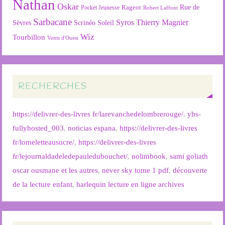
Nathan
Oskar
Rageot
Rue de
Pocket Jeunesse
Robert Laffont
Sarbacane
Syros
Thierry Magnier
Soleil
Sèvres
Scrinéo
Wiz
Tourbillon
Vents d'Ouest
RECHERCHES
https://delivrer-des-livres fr/larevanchedelombrerouge/
,
yhs-
fullyhosted_003
,
noticias espana
,
https://delivrer-des-livres
fr/lomeletteausucre/
,
https://delivrer-des-livres
fr/lejournaldadeledepauledubouchet/
,
nolimbook
,
sami goliath
oscar ousmane et les autres
,
never sky tome 1 pdf
,
découverte
de la lecture enfant
,
harlequin lecture en ligne archives