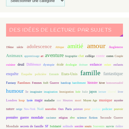
DES IDÉES DE LECTURE PAR SUJETS
amour
amitié
adolescence
Angleterre
19ème siècle
Afrique
aventure
Animaux
conte
chat
apprentissage
art
biographie
collège
contes
Couple
enfance
deuil
école
Différence
écologie
enfants
cuisine
dystopie
écriture
enfant
famille
fantastique
enquête
Etats-Unis
Enquête policière
Entraide
histoire
Fantasy
Fantômes
Guerre
Femmes
forêt
handicap
harcèlement
hiver
homosexualité
humour
japon
île
imaginaire
imagination
Immigration
Inde
Italie
lecture
liberté
livre
magie
musique
loup
maladie
mort
Londres
lycée
mer
Meurtres
Moyen Age
mystère
nature
Noël
Paris
peur
poésie
policier
neige
New-York
nouvelles
Ours
peinture
pouvoir
première guerre mondiale
racisme
science fiction
Seconde Guerre
religion
rêve
Mondiale
secrets de famille
solitude
SF
Solidarité
sorcière
souris
Souvenirs
survie
théâtre