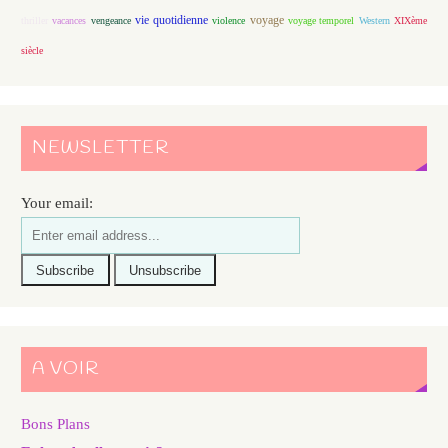
vie quotidienne
voyage
thriller
vacances
vengeance
violence
voyage temporel
Western
XIXème
siècle
NEWSLETTER
Your email:
A VOIR
Bons Plans