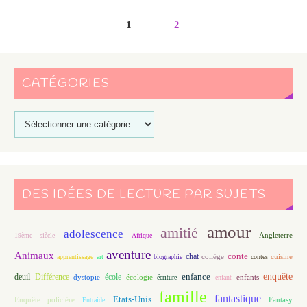
1
2
CATÉGORIES
DES IDÉES DE LECTURE PAR SUJETS
amour
amitié
adolescence
Angleterre
19ème siècle
Afrique
aventure
Animaux
conte
chat
apprentissage
art
biographie
collège
contes
cuisine
enfance
enquête
deuil
école
Différence
écologie
enfants
dystopie
écriture
enfant
famille
fantastique
Etats-Unis
Fantasy
Enquête policière
Entraide