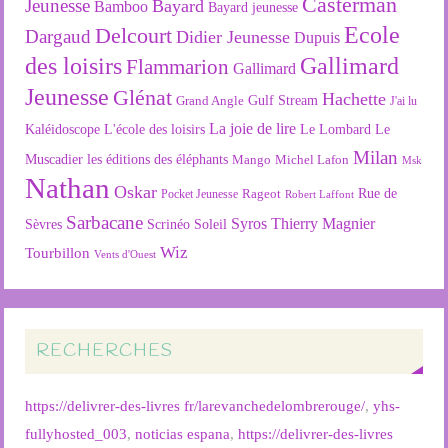
Casterman
Jeunesse
Bayard
Bamboo
Bayard jeunesse
Ecole
Delcourt
Dargaud
Didier Jeunesse
Dupuis
des loisirs
Gallimard
Flammarion
Gallimard
Jeunesse
Glénat
Hachette
Gulf Stream
Grand Angle
J'ai lu
La joie de lire
L'école des loisirs
Kaléidoscope
Le Lombard
Le
Milan
Muscadier
les éditions des éléphants
Mango
Michel Lafon
Msk
Nathan
Oskar
Rageot
Rue de
Pocket Jeunesse
Robert Laffont
Sarbacane
Syros
Thierry Magnier
Soleil
Sèvres
Scrinéo
Wiz
Tourbillon
Vents d'Ouest
RECHERCHES
https://delivrer-des-livres fr/larevanchedelombrerouge/
,
yhs-
fullyhosted_003
,
noticias espana
,
https://delivrer-des-livres