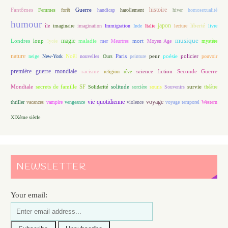
histoire
Fantômes
Guerre
Femmes
forêt
handicap
harcèlement
hiver
homosexualité
humour
japon
île
imaginaire
imagination
Immigration
Inde
Italie
lecture
liberté
livre
magie
musique
loup
maladie
mort
Londres
lycée
mer
Meurtres
Moyen Age
mystère
nature
Noël
Paris
peur
poésie
policier
neige
New-York
nouvelles
Ours
peinture
pouvoir
première guerre mondiale
racisme
science fiction
Seconde Guerre
religion
rêve
Mondiale
secrets de famille
solitude
SF
Solidarité
sorcière
souris
Souvenirs
survie
théâtre
vie quotidienne
voyage
thriller
vacances
vampire
vengeance
violence
voyage temporel
Western
XIXème siècle
NEWSLETTER
Your email: