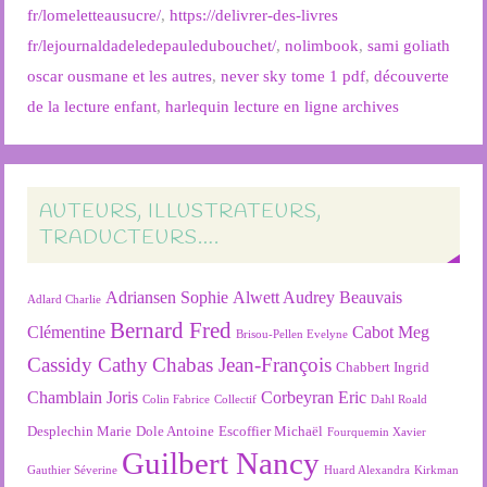
fr/lomeletteausucre/
,
https://delivrer-des-livres
fr/lejournaldadeledepauledubouchet/
,
nolimbook
,
sami goliath
oscar ousmane et les autres
,
never sky tome 1 pdf
,
découverte
de la lecture enfant
,
harlequin lecture en ligne archives
AUTEURS, ILLUSTRATEURS,
TRADUCTEURS….
Adriansen Sophie
Alwett Audrey
Beauvais
Adlard Charlie
Bernard Fred
Clémentine
Cabot Meg
Brisou-Pellen Evelyne
Cassidy Cathy
Chabas Jean-François
Chabbert Ingrid
Chamblain Joris
Corbeyran Eric
Colin Fabrice
Collectif
Dahl Roald
Desplechin Marie
Dole Antoine
Escoffier Michaël
Fourquemin Xavier
Guilbert Nancy
Gauthier Séverine
Huard Alexandra
Kirkman