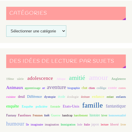
CATÉGORIES
DES IDÉES DE LECTURE PAR SUJETS
amour
amitié
adolescence
Angleterre
19ème siècle
Afrique
aventure
Animaux
conte
chat
apprentissage
art
biographie
chien
collège
contes
enfance
deuil
école
Différence
écologie
enfants
cuisine
dystopie
écriture
enfant
famille
fantastique
enquête
Etats-Unis
Enquête policière
Entraide
histoire
Fantasy
Fantômes
Guerre
Femmes
forêt
handicap
harcèlement
hiver
homosexualité
humour
japon
île
imaginaire
imagination
Immigration
Inde
Italie
lecture
liberté
livre