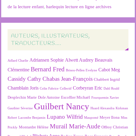
de la lecture enfant
,
harlequin lecture en ligne archives
AUTEURS, ILLUSTRATEURS,
TRADUCTEURS….
Adriansen Sophie
Alwett Audrey
Beauvais
Adlard Charlie
Bernard Fred
Clémentine
Cabot Meg
Brisou-Pellen Evelyne
Cassidy Cathy
Chabas Jean-François
Chabbert Ingrid
Chamblain Joris
Corbeyran Eric
Colin Fabrice
Collectif
Dahl Roald
Desplechin Marie
Dole Antoine
Escoffier Michaël
Fourquemin Xavier
Guilbert Nancy
Gauthier Séverine
Huard Alexandra
Kirkman
Lupano Wilfrid
Meyer Ilona
Robert
Lacombe Benjamin
Maupomé
Miss
Murail Marie-Aude
Montardre Hélène
Offroy Christian
Prickly
Plichota Anne