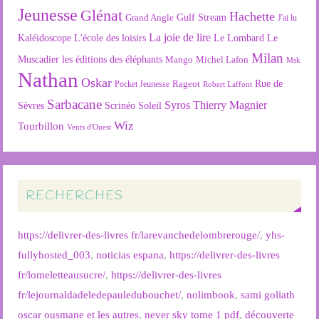
Jeunesse
Glénat
Hachette
Gulf Stream
Grand Angle
J'ai lu
La joie de lire
L'école des loisirs
Kaléidoscope
Le Lombard
Le
Milan
Muscadier
les éditions des éléphants
Mango
Michel Lafon
Msk
Nathan
Oskar
Rageot
Rue de
Pocket Jeunesse
Robert Laffont
Sarbacane
Syros
Thierry Magnier
Soleil
Sèvres
Scrinéo
Wiz
Tourbillon
Vents d'Ouest
RECHERCHES
https://delivrer-des-livres fr/larevanchedelombrerouge/
,
yhs-
fullyhosted_003
,
noticias espana
,
https://delivrer-des-livres
fr/lomeletteausucre/
,
https://delivrer-des-livres
fr/lejournaldadeledepauledubouchet/
,
nolimbook
,
sami goliath
oscar ousmane et les autres
,
never sky tome 1 pdf
,
découverte