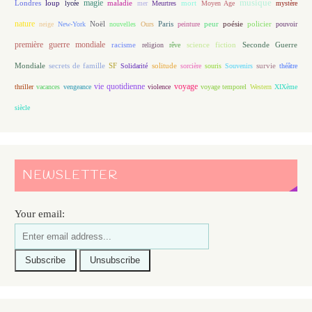
magie
musique
loup
maladie
mort
Londres
lycée
mer
Meurtres
Moyen Age
mystère
nature
Noël
Paris
peur
poésie
policier
neige
New-York
nouvelles
Ours
peinture
pouvoir
première guerre mondiale
racisme
science fiction
Seconde Guerre
religion
rêve
Mondiale
secrets de famille
solitude
SF
Solidarité
sorcière
souris
Souvenirs
survie
théâtre
vie quotidienne
voyage
thriller
vacances
vengeance
violence
voyage temporel
Western
XIXème
siècle
NEWSLETTER
Your email: