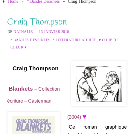
Home
»
* Bandes Dessinées
»
Craig Thompson
Craig Thompson
DE
NATHALIE
13 JANVIER 2016
* BANDES DESSINÉES
,
* LITTÉRATURE ADULTE
,
♥ COUP DE
COEUR ♥
Craig Thompson
Blankets
– Collection
écriture – Casterman
♥
(2004)
Ce roman graphique