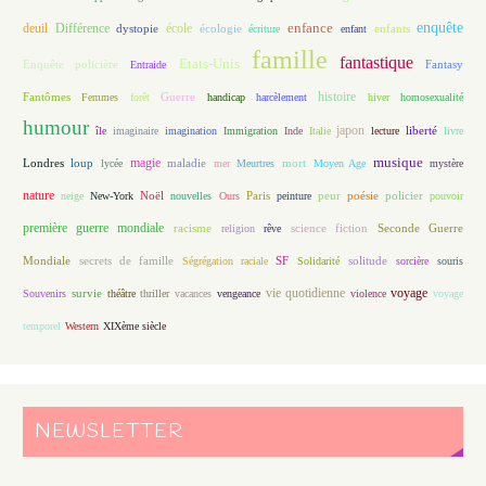
enfance
enquête
deuil
école
Différence
écologie
enfants
dystopie
écriture
enfant
famille
fantastique
Etats-Unis
Fantasy
Enquête policière
Entraide
histoire
Fantômes
Guerre
Femmes
forêt
handicap
harcèlement
hiver
homosexualité
humour
japon
île
imaginaire
imagination
Immigration
Inde
Italie
lecture
liberté
livre
magie
musique
loup
maladie
mort
Londres
lycée
mer
Meurtres
Moyen Age
mystère
nature
Noël
Paris
peur
poésie
policier
neige
New-York
nouvelles
Ours
peinture
pouvoir
première guerre mondiale
racisme
science fiction
Seconde Guerre
religion
rêve
Mondiale
secrets de famille
solitude
Ségrégation raciale
SF
Solidarité
sorcière
souris
vie quotidienne
voyage
Souvenirs
survie
théâtre
thriller
vacances
vengeance
violence
voyage
temporel
Western
XIXème siècle
NEWSLETTER