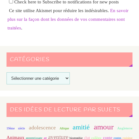
Check here to Subscribe to notifications for new posts
Ce site utilise Akismet pour réduire les indésirables.
En savoir
plus sur la façon dont les données de vos commentaires sont
traitées
.
CATÉGORIES
DES IDÉES DE LECTURE PAR SUJETS
amour
amitié
adolescence
Angleterre
19ème siècle
Afrique
aventure
Animaux
conte
chat
apprentissage
art
biographie
collège
contes
cuisine