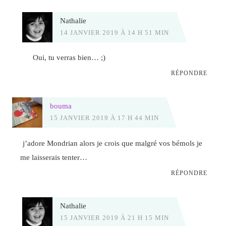
Nathalie
14 JANVIER 2019 À 14 H 51 MIN
Oui, tu verras bien… ;)
RÉPONDRE
bouma
15 JANVIER 2019 À 17 H 44 MIN
j’adore Mondrian alors je crois que malgré vos bémols je
me laisserais tenter…
RÉPONDRE
Nathalie
15 JANVIER 2019 À 21 H 15 MIN