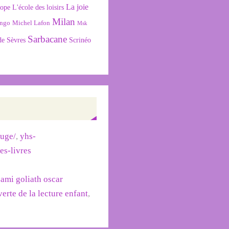
La joie
L'école des loisirs
cope
Milan
ngo
Michel Lafon
Msk
Sarbacane
de Sèvres
Scrinéo
ouge/
,
yhs-
des-livres
sami goliath oscar
erte de la lecture enfant
,