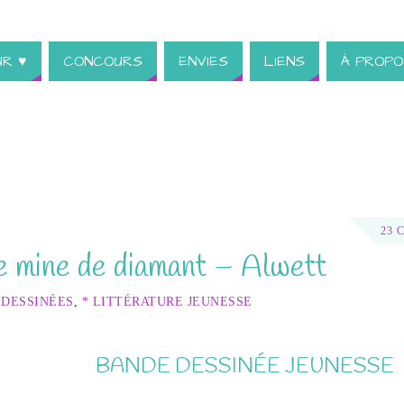
UR ♥
CONCOURS
ENVIES
LIENS
À PROPO
23 
e mine de diamant – Alwett
 DESSINÉES
,
* LITTÉRATURE JEUNESSE
BANDE DESSINÉE JEUNESSE