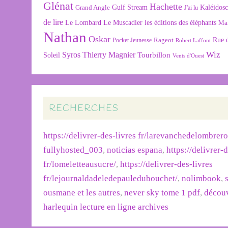
Glénat
Hachette
Gulf Stream
Kaléidos
Grand Angle
J'ai lu
de lire
Le Lombard
Le Muscadier
les éditions des éléphants
Ma
Nathan
Oskar
Rageot
Rue 
Pocket Jeunesse
Robert Laffont
Wiz
Syros
Thierry Magnier
Tourbillon
Soleil
Vents d'Ouest
RECHERCHES
https://delivrer-des-livres fr/larevanchedelombrer
fullyhosted_003
,
noticias espana
,
https://delivrer-
fr/lomeletteausucre/
,
https://delivrer-des-livres
fr/lejournaldadeledepauledubouchet/
,
nolimbook
,
ousmane et les autres
,
never sky tome 1 pdf
,
découv
harlequin lecture en ligne archives