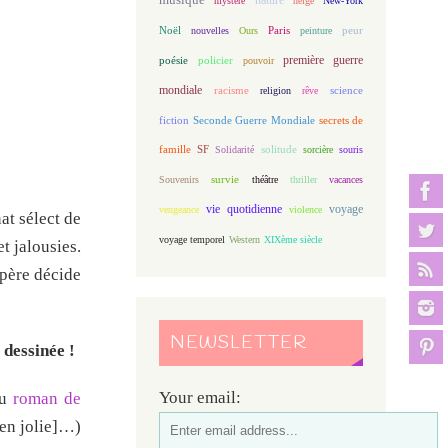
mystère
neige
New-York
Noël
Paris
peur
nouvelles
Ours
peinture
première guerre
poésie
policier
pouvoir
mondiale
racisme
science
religion
rêve
fiction
Seconde Guerre Mondiale
secrets de
famille
solitude
SF
Solidarité
sorcière
souris
Souvenirs
survie
théâtre
thriller
vacances
vie quotidienne
voyage
vengeance
violence
at sélect de
voyage temporel
Western
XIXème siècle
t jalousies.
 père décide
NEWSLETTER
 dessinée !
Your email:
u
roman de
ien jolie]…)