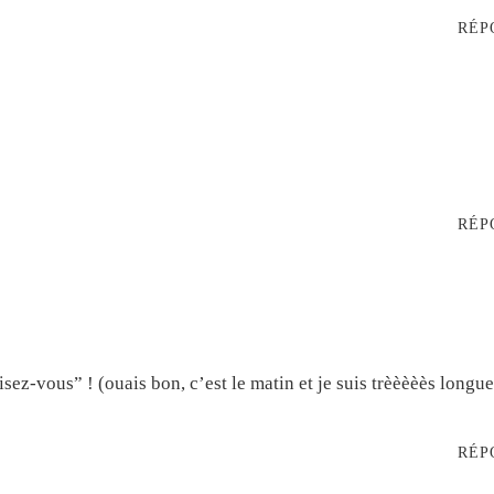
RÉP
RÉP
lisez-vous” ! (ouais bon, c’est le matin et je suis trèèèèès longu
RÉP