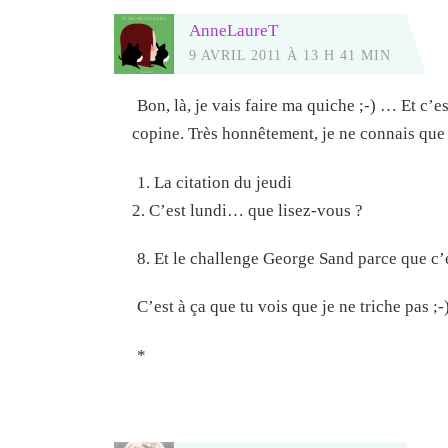
AnneLaureT
9 AVRIL 2011 À 13 H 41 MIN
Bon, là, je vais faire ma quiche ;-) … Et c’
copine. Très honnêtement, je ne connais que 
1. La citation du jeudi
2. C’est lundi… que lisez-vous ?
8. Et le challenge George Sand parce que c’e
C’est à ça que tu vois que je ne triche pas ;-)
*