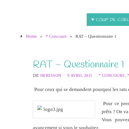
♥ COUP DE COE
Home
»
* Concours
»
RAT – Questionnaire 1
RAT – Questionnaire 1
DE
HERISSON
9 AVRIL 2011
* CONCOURS
,
Pour ceux qui se demandent pourquoi les rats 
Pour ce pre
prêts ? On v
Vous pouvez
avancement si vous le souhaitez.