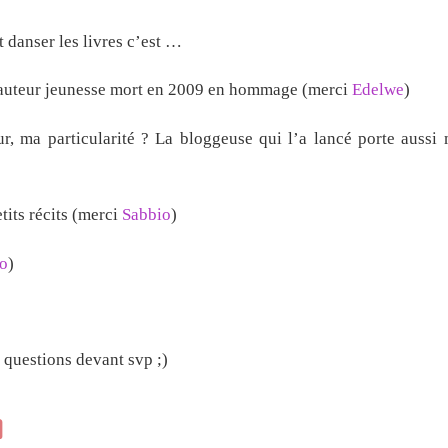
t danser les livres c’est …
d) auteur jeunesse mort en 2009 en hommage (merci
Edelwe
)
ur, ma particularité ? La bloggeuse qui l’a lancé porte auss
tits récits (merci
Sabbio
)
o
)
questions devant svp ;)