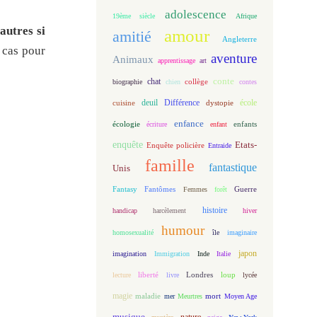
adolescence
19ème siècle
Afrique
autres si
amour
amitié
Angleterre
 cas pour
aventure
Animaux
apprentissage
art
conte
chat
biographie
chien
collège
contes
deuil
école
Différence
cuisine
dystopie
enfance
écologie
enfants
écriture
enfant
enquête
Etats-
Enquête policière
Entraide
famille
fantastique
Unis
Fantasy
Fantômes
Guerre
Femmes
forêt
histoire
handicap
harcèlement
hiver
humour
homosexualité
île
imaginaire
japon
imagination
Immigration
Inde
Italie
loup
lecture
liberté
livre
Londres
lycée
magie
maladie
mort
mer
Meurtres
Moyen Age
musique
nature