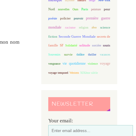
mystère
neige
New-York
Noël
Paris
peur
nouvelles
Ours
peinture
première guerre
poésie
policier
pouvoir
mondiale
racisme
science
religion
rêve
fiction
Seconde Guerre Mondiale
secrets de
i mon nom
famille
solitude
SF
Solidarité
sorcière
souris
Souvenirs
survie
théâtre
thriller
vacances
vie quotidienne
voyage
vengeance
violence
voyage temporel
Western
XIXème siècle
NEWSLETTER
Your email: