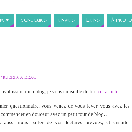
UR ♥
CONCOURS
ENVIES
LIENS
À PROPO
**RUBRIK À BRAC
envahissent mon blog, je vous conseille de lire
cet article
.
mier questionnaire, vous venez de vous lever, vous avez les
a commencer en douceur avec un petit tour de blog…
 aussi nous parler de vos lectures prévues, et ensuite 