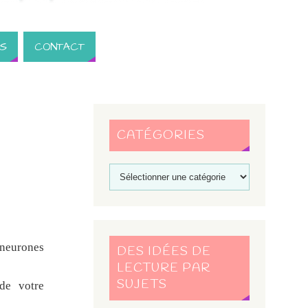
S
CONTACT
CATÉGORIES
 neurones
DES IDÉES DE
LECTURE PAR
SUJETS
de votre