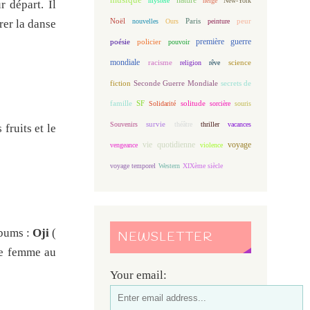
mystère
neige
New-York
r départ. Il
Noël
Paris
peur
nouvelles
Ours
peinture
rer la danse
première guerre
poésie
policier
pouvoir
mondiale
racisme
science
religion
rêve
fiction
Seconde Guerre Mondiale
secrets de
famille
solitude
SF
Solidarité
sorcière
souris
Souvenirs
survie
théâtre
thriller
vacances
fruits et le
vie quotidienne
voyage
vengeance
violence
voyage temporel
Western
XIXème siècle
lbums :
Oji
(
NEWSLETTER
e femme au
Your email: