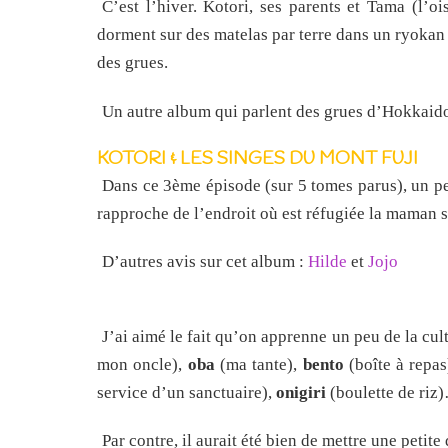
C’est l’hiver. Kotori, ses parents et Tama (l’o
dorment sur des matelas par terre dans un ryokan 
des grues.
Un autre album qui parlent des grues d’Hokkaid
KOTORI & LES SINGES DU MONT FUJI
Dans ce 3ème épisode (sur 5 tomes parus), un peti
rapproche de l’endroit où est réfugiée la maman s
D’autres avis sur cet album :
Hilde
et
Jojo
J’ai aimé le fait qu’on apprenne un peu de la cu
mon oncle),
oba
(ma tante),
bento
(boîte à repas
service d’un sanctuaire),
onigiri
(boulette de riz
Par contre, il aurait été bien de mettre une peti