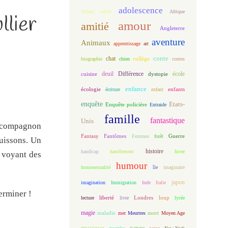
adolescence
19ème siècle
Afrique
llier
amour
amitié
Angleterre
aventure
Animaux
apprentissage
art
conte
chat
biographie
chien
collège
contes
deuil
école
Différence
cuisine
dystopie
enfance
écologie
enfants
écriture
enfant
enquête
Etats-
Enquête policière
Entraide
famille
fantastique
Unis
it compagnon
Fantasy
Fantômes
Guerre
Femmes
forêt
buissons. Un
histoire
handicap
harcèlement
hiver
n voyant des
humour
homosexualité
île
imaginaire
japon
imagination
Immigration
Inde
Italie
terminer !
loup
lecture
liberté
livre
Londres
lycée
magie
maladie
mort
mer
Meurtres
Moyen Age
musique
nature