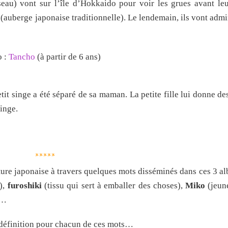
iseau) vont sur l’île d’Hokkaido pour voir les grues avant leu
(auberge japonaise traditionnelle). Le lendemain, ils vont admi
o :
Tancho
(à partir de 6 ans)
t singe a été séparé de sa maman. La petite fille lui donne des 
inge.
*****
lture japonaise à travers quelques mots disséminés dans ces 3 a
),
furoshiki
(tissu qui sert à emballer des choses),
Miko
(jeun
)…
te définition pour chacun de ces mots…