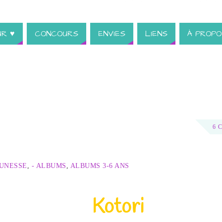
UR ♥
CONCOURS
ENVIES
LIENS
À PROPO
6 
EUNESSE
,
- ALBUMS
,
ALBUMS 3-6 ANS
Kotori