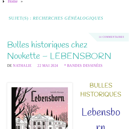
Home
»
SUJET(S) :
RECHERCHES GÉNÉALOGIQUES
14 COMMENTAIRES
Bulles historiques chez
Noukette – LEBENSBORN
DE
NATHALIE
22 MAI 2024
* BANDES DESSINÉES
BULLES
HISTORIQUES
Lebensbo
rn