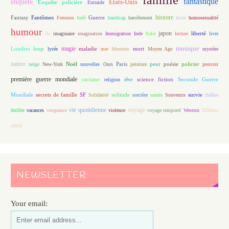
famille
fantastique
enquête
Etats-Unis
Enquête policière
Entraide
histoire
Fantasy
Fantômes
Guerre
Femmes
forêt
handicap
harcèlement
hiver
homosexualité
humour
japon
île
imaginaire
imagination
Immigration
Inde
Italie
lecture
liberté
livre
magie
musique
loup
maladie
mort
Londres
lycée
mer
Meurtres
Moyen Age
mystère
nature
Noël
Paris
peur
poésie
policier
neige
New-York
nouvelles
Ours
peinture
pouvoir
première guerre mondiale
racisme
science fiction
Seconde Guerre
religion
rêve
Mondiale
secrets de famille
solitude
SF
Solidarité
sorcière
souris
Souvenirs
survie
théâtre
vie quotidienne
voyage
thriller
vacances
vengeance
violence
voyage temporel
Western
XIXème
siècle
NEWSLETTER
Your email: