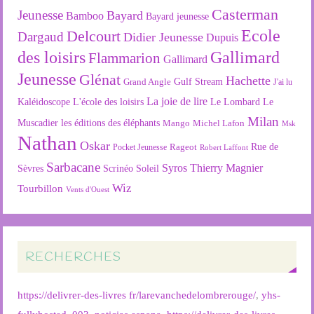
Casterman
Jeunesse
Bayard
Bamboo
Bayard jeunesse
Ecole
Delcourt
Dargaud
Didier Jeunesse
Dupuis
des loisirs
Gallimard
Flammarion
Gallimard
Jeunesse
Glénat
Hachette
Gulf Stream
Grand Angle
J'ai lu
La joie de lire
L'école des loisirs
Kaléidoscope
Le Lombard
Le
Milan
Muscadier
les éditions des éléphants
Mango
Michel Lafon
Msk
Nathan
Oskar
Rageot
Rue de
Pocket Jeunesse
Robert Laffont
Sarbacane
Syros
Thierry Magnier
Soleil
Sèvres
Scrinéo
Wiz
Tourbillon
Vents d'Ouest
RECHERCHES
https://delivrer-des-livres fr/larevanchedelombrerouge/
,
yhs-