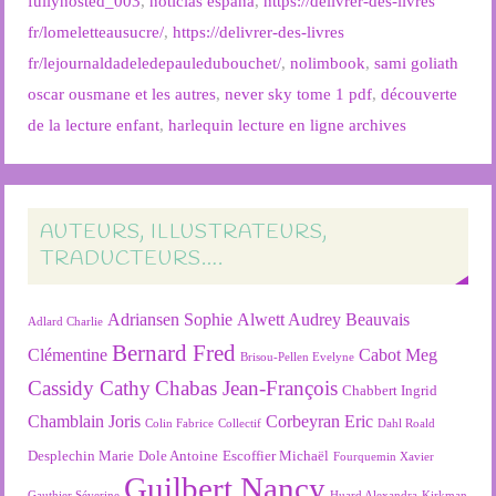
fullyhosted_003
,
noticias espana
,
https://delivrer-des-livres
fr/lomeletteausucre/
,
https://delivrer-des-livres
fr/lejournaldadeledepauledubouchet/
,
nolimbook
,
sami goliath
oscar ousmane et les autres
,
never sky tome 1 pdf
,
découverte
de la lecture enfant
,
harlequin lecture en ligne archives
AUTEURS, ILLUSTRATEURS,
TRADUCTEURS….
Adriansen Sophie
Alwett Audrey
Beauvais
Adlard Charlie
Bernard Fred
Clémentine
Cabot Meg
Brisou-Pellen Evelyne
Cassidy Cathy
Chabas Jean-François
Chabbert Ingrid
Chamblain Joris
Corbeyran Eric
Colin Fabrice
Collectif
Dahl Roald
Desplechin Marie
Dole Antoine
Escoffier Michaël
Fourquemin Xavier
Guilbert Nancy
Gauthier Séverine
Huard Alexandra
Kirkman