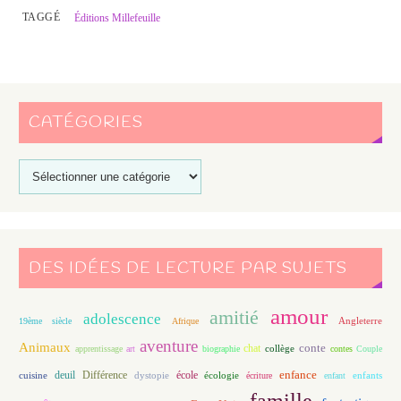
TAGGÉ
Éditions Millefeuille
CATÉGORIES
DES IDÉES DE LECTURE PAR SUJETS
amour
amitié
adolescence
Angleterre
19ème siècle
Afrique
aventure
Animaux
conte
chat
apprentissage
art
biographie
collège
contes
Couple
enfance
deuil
école
Différence
écologie
enfants
cuisine
dystopie
écriture
enfant