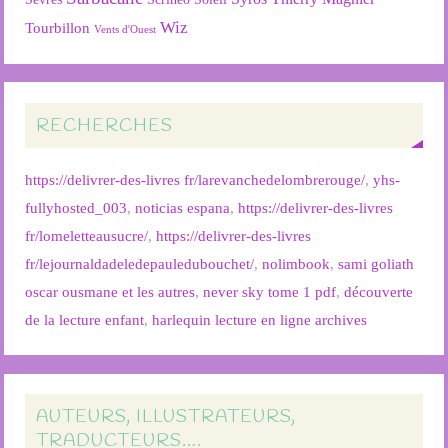
Wiz
Tourbillon
Vents d'Ouest
RECHERCHES
https://delivrer-des-livres fr/larevanchedelombrerouge/
,
yhs-
fullyhosted_003
,
noticias espana
,
https://delivrer-des-livres
fr/lomeletteausucre/
,
https://delivrer-des-livres
fr/lejournaldadeledepauledubouchet/
,
nolimbook
,
sami goliath
oscar ousmane et les autres
,
never sky tome 1 pdf
,
découverte
de la lecture enfant
,
harlequin lecture en ligne archives
AUTEURS, ILLUSTRATEURS,
TRADUCTEURS….