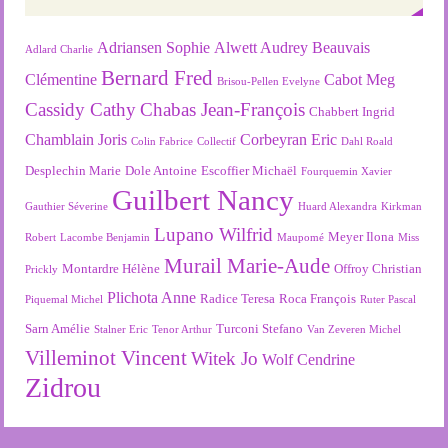
Adriansen Sophie
Alwett Audrey
Beauvais
Adlard Charlie
Bernard Fred
Clémentine
Cabot Meg
Brisou-Pellen Evelyne
Cassidy Cathy
Chabas Jean-François
Chabbert Ingrid
Chamblain Joris
Corbeyran Eric
Colin Fabrice
Collectif
Dahl Roald
Desplechin Marie
Dole Antoine
Escoffier Michaël
Fourquemin Xavier
Guilbert Nancy
Gauthier Séverine
Huard Alexandra
Kirkman
Lupano Wilfrid
Meyer Ilona
Robert
Lacombe Benjamin
Maupomé
Miss
Murail Marie-Aude
Montardre Hélène
Offroy Christian
Prickly
Plichota Anne
Radice Teresa
Roca François
Piquemal Michel
Ruter Pascal
Sarn Amélie
Turconi Stefano
Stalner Eric
Tenor Arthur
Van Zeveren Michel
Villeminot Vincent
Witek Jo
Wolf Cendrine
Zidrou