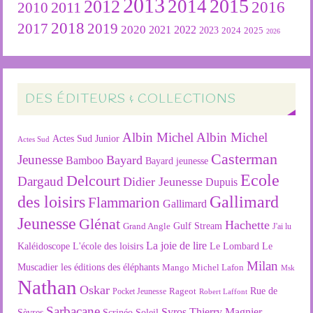
2013
2015
2012
2014
2016
2011
2010
2018
2019
2017
2020
2022
2021
2023
2024
2025
2026
DES ÉDITEURS & COLLECTIONS
Albin Michel
Albin Michel
Actes Sud Junior
Actes Sud
Casterman
Jeunesse
Bayard
Bamboo
Bayard jeunesse
Ecole
Delcourt
Dargaud
Didier Jeunesse
Dupuis
des loisirs
Gallimard
Flammarion
Gallimard
Jeunesse
Glénat
Hachette
Gulf Stream
Grand Angle
J'ai lu
La joie de lire
L'école des loisirs
Kaléidoscope
Le Lombard
Le
Milan
Muscadier
les éditions des éléphants
Mango
Michel Lafon
Msk
Nathan
Oskar
Rageot
Rue de
Pocket Jeunesse
Robert Laffont
Sarbacane
Syros
Thierry Magnier
Soleil
Sèvres
Scrinéo