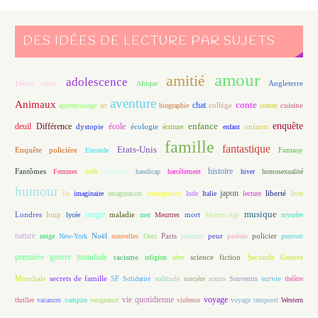
DES IDÉES DE LECTURE PAR SUJETS
amour
amitié
adolescence
Angleterre
19ème siècle
Afrique
aventure
Animaux
conte
chat
apprentissage
art
biographie
collège
contes
cuisine
enfance
enquête
deuil
école
Différence
écologie
enfants
dystopie
écriture
enfant
famille
fantastique
Etats-Unis
Fantasy
Enquête policière
Entraide
histoire
Fantômes
Guerre
Femmes
forêt
handicap
harcèlement
hiver
homosexualité
humour
japon
île
imaginaire
imagination
Immigration
Inde
Italie
lecture
liberté
livre
magie
musique
loup
maladie
mort
Londres
lycée
mer
Meurtres
Moyen Age
mystère
nature
Noël
Paris
peur
poésie
policier
neige
New-York
nouvelles
Ours
peinture
pouvoir
première guerre mondiale
racisme
science fiction
Seconde Guerre
religion
rêve
Mondiale
secrets de famille
solitude
SF
Solidarité
sorcière
souris
Souvenirs
survie
théâtre
vie quotidienne
voyage
thriller
vacances
vampire
vengeance
violence
voyage temporel
Western