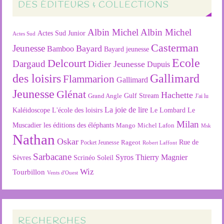
DES ÉDITEURS & COLLECTIONS
Albin Michel
Albin Michel
Actes Sud Junior
Actes Sud
Casterman
Jeunesse
Bayard
Bamboo
Bayard jeunesse
Ecole
Delcourt
Dargaud
Didier Jeunesse
Dupuis
des loisirs
Gallimard
Flammarion
Gallimard
Jeunesse
Glénat
Hachette
Gulf Stream
Grand Angle
J'ai lu
La joie de lire
L'école des loisirs
Kaléidoscope
Le Lombard
Le
Milan
Muscadier
les éditions des éléphants
Mango
Michel Lafon
Msk
Nathan
Oskar
Rageot
Rue de
Pocket Jeunesse
Robert Laffont
Sarbacane
Syros
Thierry Magnier
Soleil
Sèvres
Scrinéo
Wiz
Tourbillon
Vents d'Ouest
RECHERCHES