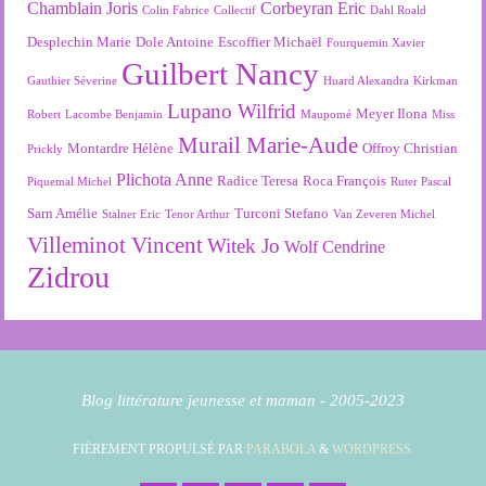
Chamblain Joris
Corbeyran Eric
Colin Fabrice
Collectif
Dahl Roald
Desplechin Marie
Dole Antoine
Escoffier Michaël
Fourquemin Xavier
Guilbert Nancy
Gauthier Séverine
Huard Alexandra
Kirkman
Lupano Wilfrid
Meyer Ilona
Robert
Lacombe Benjamin
Maupomé
Miss
Murail Marie-Aude
Montardre Hélène
Offroy Christian
Prickly
Plichota Anne
Radice Teresa
Roca François
Piquemal Michel
Ruter Pascal
Sarn Amélie
Turconi Stefano
Stalner Eric
Tenor Arthur
Van Zeveren Michel
Villeminot Vincent
Witek Jo
Wolf Cendrine
Zidrou
Blog littérature jeunesse et maman - 2005-2023
FIÈREMENT PROPULSÉ PAR
PARABOLA
&
WORDPRESS.