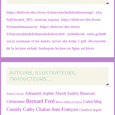
https://delivrer-des-livres fr/larevanchedelombrerouge/
,
yhs-
fullyhosted_003
,
noticias espana
,
https://delivrer-des-livres
fr/lomeletteausucre/
,
https://delivrer-des-livres
fr/lejournaldadeledepauledubouchet/
,
nolimbook
,
sami goliath
oscar ousmane et les autres
,
never sky tome 1 pdf
,
découverte
de la lecture enfant
,
harlequin lecture en ligne archives
AUTEURS, ILLUSTRATEURS,
TRADUCTEURS….
Adriansen Sophie
Alwett Audrey
Beauvais
Adlard Charlie
Bernard Fred
Clémentine
Cabot Meg
Brisou-Pellen Evelyne
Cassidy Cathy
Chabas Jean-François
Chabbert Ingrid