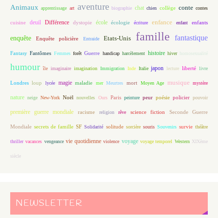
aventure
Animaux
conte
chat
apprentissage
art
biographie
chien
collège
contes
enfance
deuil
école
Différence
écologie
enfants
cuisine
dystopie
écriture
enfant
famille
fantastique
enquête
Etats-Unis
Enquête policière
Entraide
histoire
Fantasy
Fantômes
Guerre
Femmes
forêt
handicap
harcèlement
hiver
homosexualité
humour
japon
île
imaginaire
imagination
Immigration
Inde
Italie
lecture
liberté
livre
magie
musique
loup
maladie
mort
Londres
lycée
mer
Meurtres
Moyen Age
mystère
nature
Noël
Paris
peur
poésie
policier
neige
New-York
nouvelles
Ours
peinture
pouvoir
première guerre mondiale
racisme
science fiction
Seconde Guerre
religion
rêve
Mondiale
secrets de famille
solitude
SF
Solidarité
sorcière
souris
Souvenirs
survie
théâtre
vie quotidienne
voyage
thriller
vacances
vengeance
violence
voyage temporel
Western
XIXème
siècle
NEWSLETTER