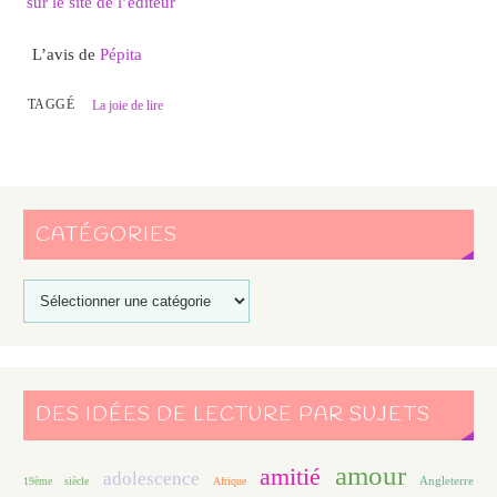
sur le site de l’éditeur
L’avis de
Pépita
TAGGÉ
La joie de lire
CATÉGORIES
DES IDÉES DE LECTURE PAR SUJETS
amour
amitié
adolescence
Angleterre
19ème siècle
Afrique