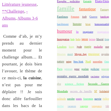
Etats-Unis
Enquête policière
Entraide
Littérature jeunesse
,
famille
fantastique
Fantasy
**Challenge
,
-
Fantômes
Guerre
Femmes
forêt
handicap
Albums
,
Albums 3-6
histoire
harcèlement
hiver
homosexualité
ans
humour
île
imaginaire
imagination
Comme d’ab, je m’y
japon
Immigration
Inde
Italie
lecture
liberté
livre
prends au dernier
magie
loup
maladie
Londres
lycée
mer
moment pour le
musique
mort
Meurtres
Moyen Age
mystère
challenge album… Et
nature
Noël
neige
New-York
nouvelles
Ours
pourtant, je dois bien
Paris
peur
poésie
policier
peinture
pouvoir
l’avouer, le thème de
première guerre mondiale
racisme
religion
ce mois-ci,
la cuisine
,
science fiction
Seconde Guerre
rêve
n’est pas pour me
déplaire !! Je suis
Mondiale
secrets de famille
SF
Solidarité
donc allée farfouiller
solitude
sorcière
souris
Souvenirs
survie
théâtre
dans les bacs de la
vie
thriller
vacances
vampire
vengeance