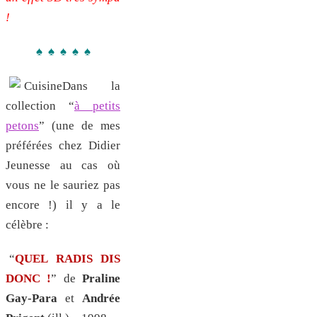
!
♠ ♠ ♠ ♠ ♠
Dans la
collection “
à petits
petons
” (une de mes
préférées chez Didier
Jeunesse au cas où
vous ne le sauriez pas
encore !) il y a le
célèbre :
“
QUEL RADIS DIS
DONC !
” de
Praline
Gay-Para
et
Andrée