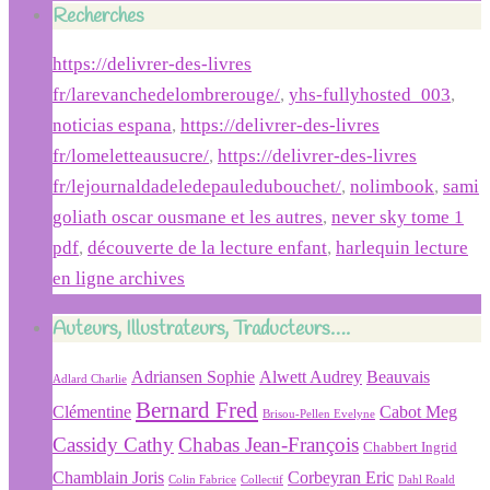
Recherches
https://delivrer-des-livres
fr/larevanchedelombrerouge/
,
yhs-fullyhosted_003
,
noticias espana
,
https://delivrer-des-livres
fr/lomeletteausucre/
,
https://delivrer-des-livres
fr/lejournaldadeledepauledubouchet/
,
nolimbook
,
sami
goliath oscar ousmane et les autres
,
never sky tome 1
pdf
,
découverte de la lecture enfant
,
harlequin lecture
en ligne archives
Auteurs, Illustrateurs, Traducteurs….
Adriansen Sophie
Alwett Audrey
Beauvais
Adlard Charlie
Bernard Fred
Clémentine
Cabot Meg
Brisou-Pellen Evelyne
Cassidy Cathy
Chabas Jean-François
Chabbert Ingrid
Chamblain Joris
Corbeyran Eric
Colin Fabrice
Collectif
Dahl Roald