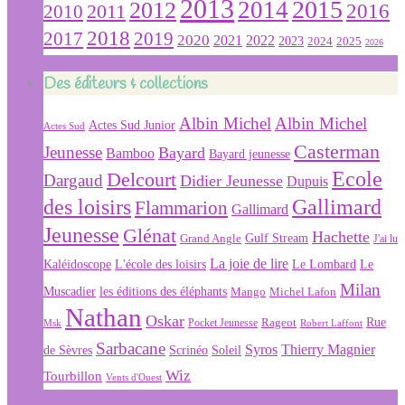
2013
2015
2012
2014
2016
2011
2010
2018
2019
2017
2020
2022
2021
2023
2024
2025
2026
Des éditeurs & collections
Albin Michel
Albin Michel
Actes Sud Junior
Actes Sud
Casterman
Jeunesse
Bayard
Bamboo
Bayard jeunesse
Ecole
Delcourt
Dargaud
Didier Jeunesse
Dupuis
des loisirs
Gallimard
Flammarion
Gallimard
Jeunesse
Glénat
Hachette
Gulf Stream
Grand Angle
J'ai lu
La joie de lire
L'école des loisirs
Kaléidoscope
Le Lombard
Le
Milan
Muscadier
les éditions des éléphants
Mango
Michel Lafon
Nathan
Oskar
Rageot
Rue
Msk
Pocket Jeunesse
Robert Laffont
Sarbacane
Syros
Thierry Magnier
Soleil
de Sèvres
Scrinéo
Wiz
Tourbillon
Vents d'Ouest