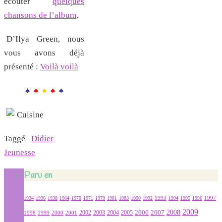
écouter
quelques
chansons de l’album
.
D’Ilya Green, nous
vous avons déjà
présenté :
Voilà voilà
♠
♠
♠
♠
♠
Taggé
Didier
Jeunesse
Paru en
1934
1936
1938
1964
1970
1971
1979
1981
1983
1990
1992
1993
1994
1995
1996
1997
2009
2007
2008
2004
2005
2006
1999
2000
2001
2002
2003
1998