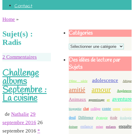
Contact
Home
»
Catégories
Sujet(s) :
Radis
Catégories
2 Commentaires
Des idées de lecture par
Sujets
Challenge
albums
adolescence
19ème siècle
Afrique
Septembre :
amour
amitié
Angleterre
La cuisine
aventure
Animaux
apprentissage
art
conte
chat
biographie
collège
contes
cuisine
de
Nathalie
29
deuil
école
Différence
écologie
dystopie
septembre 2016
26
enfance
enquête
enfants
écriture
enfant
septembre 2016
*