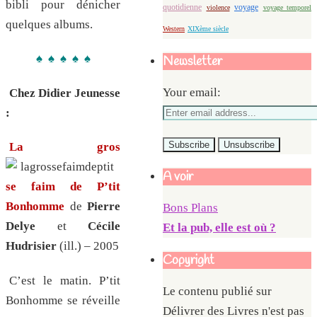
bibli pour dénicher
quotidienne
voyage
violence
voyage temporel
quelques albums.
Western
XIXème siècle
♠ ♠ ♠ ♠ ♠
Newsletter
Your email:
Chez Didier Jeunesse
:
La gros
A voir
se faim de P’tit
Bonhomme
de
Pierre
Bons Plans
Delye
et
Cécile
Et la pub, elle est où ?
Hudrisier
(ill.) – 2005
Copyright
C’est le matin. P’tit
Le contenu publié sur
Bonhomme se réveille
Délivrer des Livres n'est pas