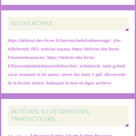
RECHERCHES
https://delivrer-des-livres fr/larevanchedelombrerouge/
,
yhs-
fullyhosted_003
,
noticias espana
,
https://delivrer-des-livres
fr/lomeletteausucre/
,
https://delivrer-des-livres
fr/lejournaldadeledepauledubouchet/
,
nolimbook
,
sami goliath
oscar ousmane et les autres
,
never sky tome 1 pdf
,
découverte
de la lecture enfant
,
harlequin lecture en ligne archives
AUTEURS, ILLUSTRATEURS,
TRADUCTEURS….
Adriansen Sophie
Alwett Audrey
Beauvais