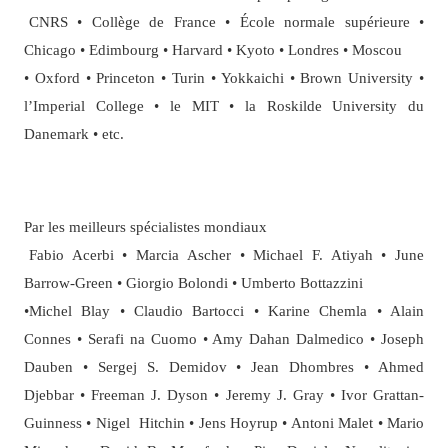
CNRS • Collège de France • École normale supérieure •
Chicago • Edimbourg • Harvard • Kyoto • Londres • Moscou
• Oxford • Princeton • Turin • Yokkaichi • Brown University •
l’Imperial College • le MIT • la Roskilde University du
Danemark • etc.
Par les meilleurs spécialistes mondiaux
Fabio Acerbi • Marcia Ascher • Michael F. Atiyah • June
Barrow-Green • Giorgio Bolondi • Umberto Bottazzini
•Michel Blay • Claudio Bartocci • Karine Chemla • Alain
Connes • Serafi na Cuomo • Amy Dahan Dalmedico • Joseph
Dauben • Sergej S. Demidov • Jean Dhombres • Ahmed
Djebbar • Freeman J. Dyson • Jeremy J. Gray • Ivor Grattan-
Guinness • Nigel Hitchin • Jens Hoyrup • Antoni Malet • Mario