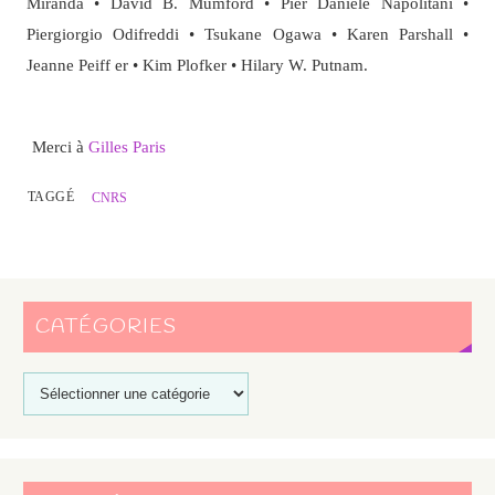
Miranda • David B. Mumford • Pier Daniele Napolitani •
Piergiorgio Odifreddi • Tsukane Ogawa • Karen Parshall •
Jeanne Peiff er • Kim Plofker • Hilary W. Putnam.
Merci à
Gilles Paris
TAGGÉ
CNRS
CATÉGORIES