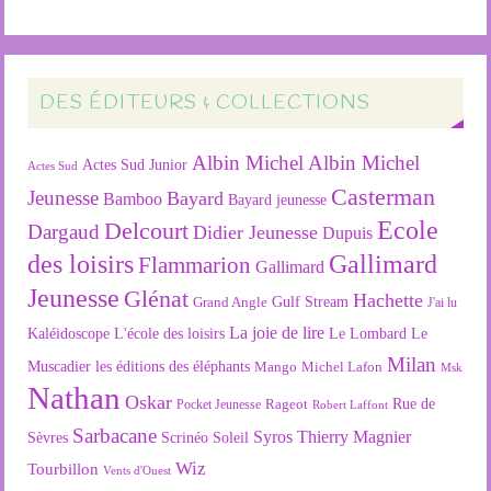
DES ÉDITEURS & COLLECTIONS
Albin Michel
Albin Michel
Actes Sud Junior
Actes Sud
Casterman
Jeunesse
Bayard
Bamboo
Bayard jeunesse
Ecole
Delcourt
Dargaud
Didier Jeunesse
Dupuis
des loisirs
Gallimard
Flammarion
Gallimard
Jeunesse
Glénat
Hachette
Gulf Stream
Grand Angle
J'ai lu
La joie de lire
L'école des loisirs
Kaléidoscope
Le Lombard
Le
Milan
Muscadier
les éditions des éléphants
Mango
Michel Lafon
Msk
Nathan
Oskar
Rageot
Rue de
Pocket Jeunesse
Robert Laffont
Sarbacane
Syros
Thierry Magnier
Soleil
Sèvres
Scrinéo
Wiz
Tourbillon
Vents d'Ouest