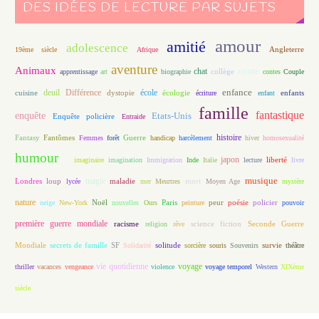
DES IDÉES DE LECTURE PAR SUJETS
amour
amitié
adolescence
Angleterre
19ème siècle
Afrique
aventure
Animaux
conte
chat
apprentissage
art
biographie
collège
contes
Couple
enfance
deuil
école
Différence
écologie
enfants
cuisine
dystopie
écriture
enfant
famille
fantastique
enquête
Etats-Unis
Enquête policière
Entraide
histoire
Fantasy
Fantômes
Guerre
Femmes
forêt
handicap
harcèlement
hiver
homosexualité
humour
japon
île
imaginaire
imagination
Immigration
Inde
Italie
lecture
liberté
livre
magie
musique
loup
maladie
mort
Londres
lycée
mer
Meurtres
Moyen Age
mystère
nature
Noël
Paris
peur
poésie
policier
neige
New-York
nouvelles
Ours
peinture
pouvoir
première guerre mondiale
racisme
science fiction
Seconde Guerre
religion
rêve
Mondiale
secrets de famille
solitude
SF
Solidarité
sorcière
souris
Souvenirs
survie
théâtre
vie quotidienne
voyage
thriller
vacances
vengeance
violence
voyage temporel
Western
XIXème
siècle