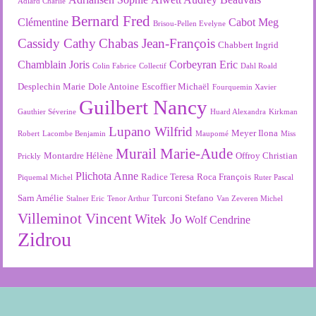
Adlard Charlie
Bernard Fred
Clémentine
Cabot Meg
Brisou-Pellen Evelyne
Cassidy Cathy
Chabas Jean-François
Chabbert Ingrid
Chamblain Joris
Corbeyran Eric
Colin Fabrice
Collectif
Dahl Roald
Desplechin Marie
Dole Antoine
Escoffier Michaël
Fourquemin Xavier
Guilbert Nancy
Gauthier Séverine
Huard Alexandra
Kirkman
Lupano Wilfrid
Meyer Ilona
Robert
Lacombe Benjamin
Maupomé
Miss
Murail Marie-Aude
Montardre Hélène
Offroy Christian
Prickly
Plichota Anne
Radice Teresa
Roca François
Piquemal Michel
Ruter Pascal
Sarn Amélie
Turconi Stefano
Stalner Eric
Tenor Arthur
Van Zeveren Michel
Villeminot Vincent
Witek Jo
Wolf Cendrine
Zidrou