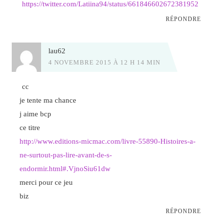
https://twitter.com/Latiina94/status/661846602672381952
RÉPONDRE
lau62
4 NOVEMBRE 2015 À 12 H 14 MIN
cc
je tente ma chance
j aime bcp
ce titre
http://www.editions-micmac.com/livre-55890-Histoires-a-
ne-surtout-pas-lire-avant-de-s-
endormir.html#.VjnoSiu61dw
merci pour ce jeu
biz
RÉPONDRE