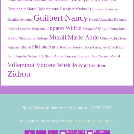
Colin Fabrice
Collectif
Dahl Roald
Desplechin Marie
Dole Antoine
Escoffier Michaël
Fourquemin Xavier
Guilbert Nancy
Gauthier Séverine
Huard Alexandra
Kirkman
Lupano Wilfrid
Meyer Ilona
Robert
Lacombe Benjamin
Maupomé
Miss
Murail Marie-Aude
Montardre Hélène
Offroy Christian
Prickly
Plichota Anne
Radice Teresa
Roca François
Piquemal Michel
Ruter Pascal
Sarn Amélie
Turconi Stefano
Stalner Eric
Tenor Arthur
Van Zeveren Michel
Villeminot Vincent
Witek Jo
Wolf Cendrine
Zidrou
Blog littérature jeunesse et maman - 2005-2023
FIÈREMENT PROPULSÉ PAR
PARABOLA
&
WORDPRESS.