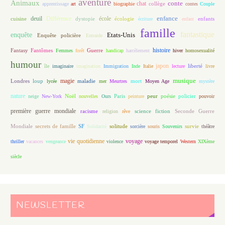
aventure
Animaux
conte
chat
apprentissage
art
biographie
collège
contes
Couple
enfance
deuil
école
Différence
écologie
enfants
cuisine
dystopie
écriture
enfant
famille
fantastique
enquête
Etats-Unis
Enquête policière
Entraide
histoire
Fantasy
Fantômes
Guerre
Femmes
forêt
handicap
harcèlement
hiver
homosexualité
humour
japon
île
imaginaire
imagination
Immigration
Inde
Italie
lecture
liberté
livre
magie
musique
loup
maladie
mort
Londres
lycée
mer
Meurtres
Moyen Age
mystère
nature
Noël
Paris
peur
poésie
policier
neige
New-York
nouvelles
Ours
peinture
pouvoir
première guerre mondiale
racisme
science fiction
Seconde Guerre
religion
rêve
Mondiale
secrets de famille
solitude
SF
Solidarité
sorcière
souris
Souvenirs
survie
théâtre
vie quotidienne
voyage
thriller
vacances
vengeance
violence
voyage temporel
Western
XIXème
siècle
NEWSLETTER