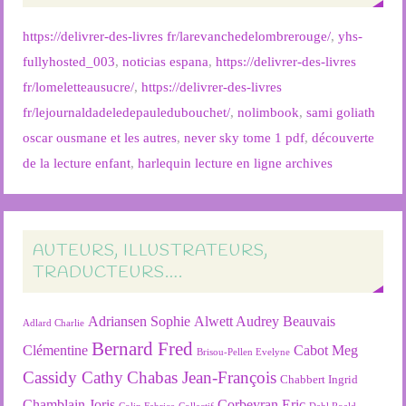
https://delivrer-des-livres fr/larevanchedelombrerouge/
,
yhs-
fullyhosted_003
,
noticias espana
,
https://delivrer-des-livres
fr/lomeletteausucre/
,
https://delivrer-des-livres
fr/lejournaldadeledepauledubouchet/
,
nolimbook
,
sami goliath
oscar ousmane et les autres
,
never sky tome 1 pdf
,
découverte
de la lecture enfant
,
harlequin lecture en ligne archives
AUTEURS, ILLUSTRATEURS,
TRADUCTEURS….
Adriansen Sophie
Alwett Audrey
Beauvais
Adlard Charlie
Bernard Fred
Clémentine
Cabot Meg
Brisou-Pellen Evelyne
Cassidy Cathy
Chabas Jean-François
Chabbert Ingrid
Chamblain Joris
Corbeyran Eric