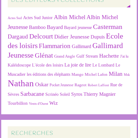
DES ÉDITEURS & COLLECTIONS
Albin Michel
Albin Michel
Actes Sud Junior
Actes Sud
Casterman
Jeunesse
Bayard
Bamboo
Bayard jeunesse
Ecole
Delcourt
Dargaud
Didier Jeunesse
Dupuis
des loisirs
Gallimard
Flammarion
Gallimard
Jeunesse
Glénat
Hachette
Gulf Stream
Grand Angle
J'ai lu
La joie de lire
L'école des loisirs
Kaléidoscope
Le Lombard
Le
Milan
Muscadier
les éditions des éléphants
Mango
Michel Lafon
Msk
Nathan
Oskar
Rageot
Rue de
Pocket Jeunesse
Robert Laffont
Sarbacane
Syros
Thierry Magnier
Soleil
Sèvres
Scrinéo
Wiz
Tourbillon
Vents d'Ouest
RECHERCHES