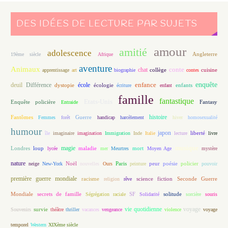
DES IDÉES DE LECTURE PAR SUJETS
amour
amitié
adolescence
Angleterre
19ème siècle
Afrique
aventure
Animaux
conte
chat
apprentissage
art
biographie
collège
contes
cuisine
enfance
enquête
deuil
école
Différence
écologie
enfants
dystopie
écriture
enfant
famille
fantastique
Etats-Unis
Fantasy
Enquête policière
Entraide
histoire
Fantômes
Guerre
Femmes
forêt
handicap
harcèlement
hiver
homosexualité
humour
japon
île
imaginaire
imagination
Immigration
Inde
Italie
lecture
liberté
livre
magie
musique
loup
maladie
mort
Londres
lycée
mer
Meurtres
Moyen Age
mystère
nature
Noël
Paris
peur
poésie
policier
neige
New-York
nouvelles
Ours
peinture
pouvoir
première guerre mondiale
racisme
science fiction
Seconde Guerre
religion
rêve
Mondiale
secrets de famille
solitude
Ségrégation raciale
SF
Solidarité
sorcière
souris
vie quotidienne
voyage
Souvenirs
survie
théâtre
thriller
vacances
vengeance
violence
voyage
temporel
Western
XIXème siècle