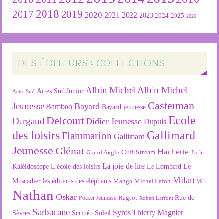
2018
2019
2017
2020
2022
2021
2023
2024
2025
2026
DES ÉDITEURS & COLLECTIONS
Albin Michel
Albin Michel
Actes Sud Junior
Actes Sud
Casterman
Jeunesse
Bayard
Bamboo
Bayard jeunesse
Ecole
Delcourt
Dargaud
Didier Jeunesse
Dupuis
des loisirs
Gallimard
Flammarion
Gallimard
Jeunesse
Glénat
Hachette
Gulf Stream
Grand Angle
J'ai lu
La joie de lire
L'école des loisirs
Kaléidoscope
Le Lombard
Le
Milan
Muscadier
les éditions des éléphants
Mango
Michel Lafon
Msk
Nathan
Oskar
Rageot
Rue de
Pocket Jeunesse
Robert Laffont
Sarbacane
Syros
Thierry Magnier
Soleil
Sèvres
Scrinéo