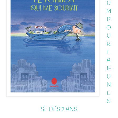
U
M
P
O
U
R
L
A
JE
U
N
E
S
SE DÈS 7 ANS