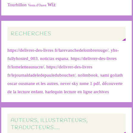
Wiz
Tourbillon
Vents d'Ouest
RECHERCHES
https://delivrer-des-livres fr/larevanchedelombrerouge/
,
yhs-
fullyhosted_003
,
noticias espana
,
https://delivrer-des-livres
fr/lomeletteausucre/
,
https://delivrer-des-livres
fr/lejournaldadeledepauledubouchet/
,
nolimbook
,
sami goliath
oscar ousmane et les autres
,
never sky tome 1 pdf
,
découverte
de la lecture enfant
,
harlequin lecture en ligne archives
AUTEURS, ILLUSTRATEURS,
TRADUCTEURS….