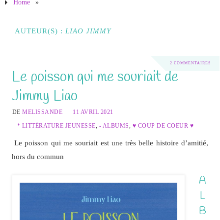
Home
»
AUTEUR(S) :
LIAO JIMMY
2 COMMENTAIRES
Le poisson qui me souriait de
Jimmy Liao
DE
MELISSANDE
11 AVRIL 2021
* LITTÉRATURE JEUNESSE
,
- ALBUMS
,
♥ COUP DE COEUR ♥
Le poisson qui me souriait est une très belle histoire d’amitié,
hors du commun
A
L
B