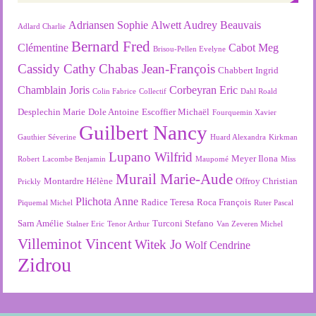
Adriansen Sophie
Alwett Audrey
Beauvais
Adlard Charlie
Bernard Fred
Clémentine
Cabot Meg
Brisou-Pellen Evelyne
Cassidy Cathy
Chabas Jean-François
Chabbert Ingrid
Chamblain Joris
Corbeyran Eric
Colin Fabrice
Collectif
Dahl Roald
Desplechin Marie
Dole Antoine
Escoffier Michaël
Fourquemin Xavier
Guilbert Nancy
Gauthier Séverine
Huard Alexandra
Kirkman
Lupano Wilfrid
Meyer Ilona
Robert
Lacombe Benjamin
Maupomé
Miss
Murail Marie-Aude
Montardre Hélène
Offroy Christian
Prickly
Plichota Anne
Radice Teresa
Roca François
Piquemal Michel
Ruter Pascal
Sarn Amélie
Turconi Stefano
Stalner Eric
Tenor Arthur
Van Zeveren Michel
Villeminot Vincent
Witek Jo
Wolf Cendrine
Zidrou