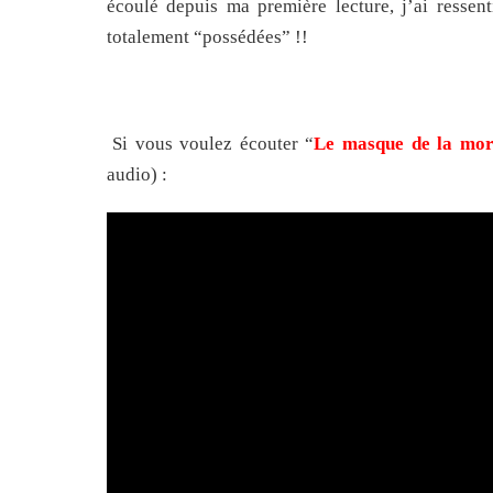
écoulé depuis ma première lecture, j’ai ressen
totalement “possédées” !!
Si vous voulez écouter “
Le masque de la mor
audio) :