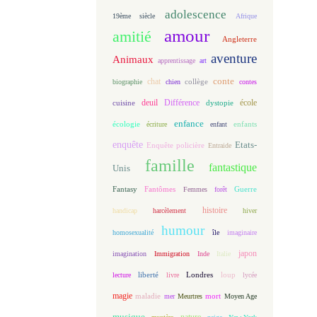
adolescence
19ème siècle
Afrique
amour
amitié
Angleterre
aventure
Animaux
apprentissage
art
conte
chat
biographie
chien
collège
contes
deuil
école
Différence
cuisine
dystopie
enfance
écologie
enfants
écriture
enfant
enquête
Etats-
Enquête policière
Entraide
famille
fantastique
Unis
Fantasy
Fantômes
Guerre
Femmes
forêt
histoire
handicap
harcèlement
hiver
humour
homosexualité
île
imaginaire
japon
imagination
Immigration
Inde
Italie
loup
lecture
liberté
livre
Londres
lycée
magie
maladie
mort
mer
Meurtres
Moyen Age
musique
nature