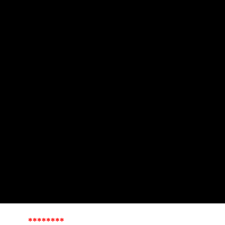
********