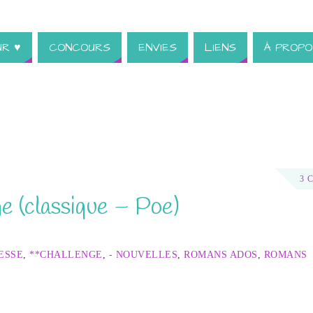
UR ♥
CONCOURS
ENVIES
LIENS
À PROPO
3 
e (classique – Poe)
ESSE
,
**CHALLENGE
,
- NOUVELLES
,
ROMANS ADOS
,
ROMANS