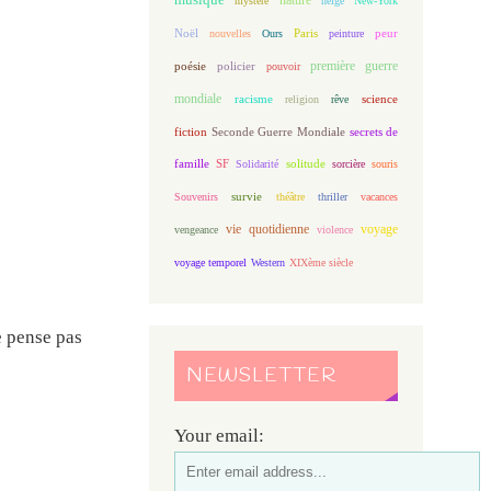
mystère
neige
New-York
Noël
Paris
peur
nouvelles
Ours
peinture
première guerre
poésie
policier
pouvoir
mondiale
racisme
science
religion
rêve
fiction
Seconde Guerre Mondiale
secrets de
famille
solitude
SF
Solidarité
sorcière
souris
Souvenirs
survie
théâtre
thriller
vacances
vie quotidienne
voyage
vengeance
violence
voyage temporel
Western
XIXème siècle
e pense pas
NEWSLETTER
Your email: