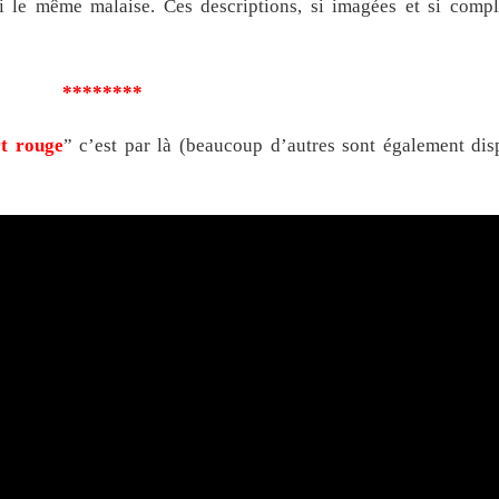
ti le même malaise. Ces descriptions, si imagées et si compl
********
t rouge
” c’est par là (beaucoup d’autres sont également dis