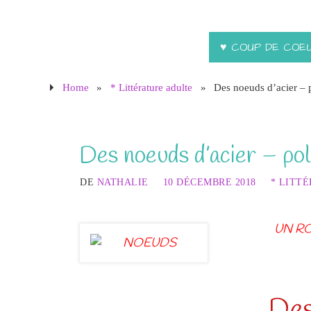
♥ COUP DE COE
Home
»
* Littérature adulte
»
Des noeuds d’acier – 
Des noeuds d’acier – pol
DE
NATHALIE
10 DÉCEMBRE 2018
* LITT
UN RO
Des