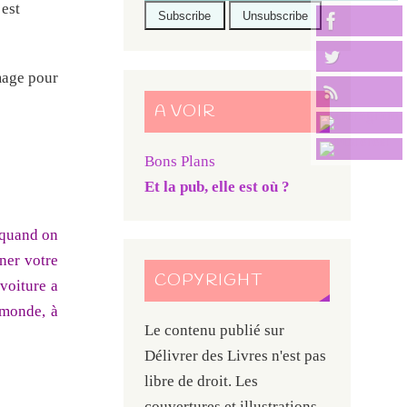
’est
mmage pour
A VOIR
Bons Plans
Et la pub, elle est où ?
, quand on
nner votre
COPYRIGHT
 voiture a
u monde, à
Le contenu publié sur
Délivrer des Livres n'est pas
libre de droit. Les
couvertures et illustrations