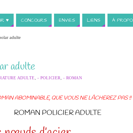
UR ♥
CONCOURS
ENVIES
LIENS
À PROPO
polar adulte
ar adulte
ÉRATURE ADULTE
,
- POLICIER
,
- ROMAN
MAN ABOMINABLE, QUE VOUS NE LÂCHEREZ PAS !!
ROMAN POLICIER ADULTE
 nœuds d’acier