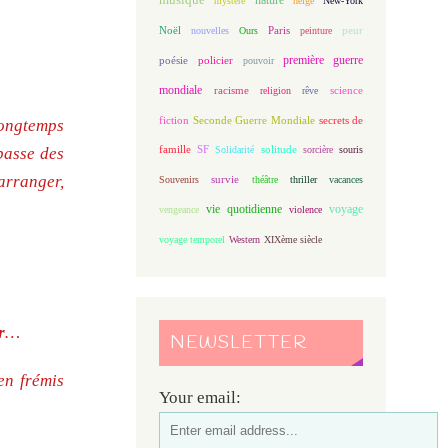
mystère
neige
New-York
Noël
Paris
peur
nouvelles
Ours
peinture
première guerre
poésie
policier
pouvoir
mondiale
racisme
science
religion
rêve
fiction
Seconde Guerre Mondiale
secrets de
 longtemps
famille
solitude
SF
Solidarité
sorcière
souris
passe des
’arranger,
Souvenirs
survie
théâtre
thriller
vacances
vie quotidienne
voyage
vengeance
violence
voyage temporel
Western
XIXème siècle
r
…
NEWSLETTER
en frémis
Your email: