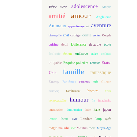
adolescence
19ème siècle
Afrique
amour
amitié
Angleterre
aventure
Animaux
apprentissage
art
conte
chat
biographie
collège
contes
Couple
deuil
école
Différence
cuisine
dystopie
enfance
écologie
enfants
écriture
enfant
enquête
Etats-
Enquête policière
Entraide
famille
fantastique
Unis
Fantasy
Fantômes
Guerre
Femmes
forêt
histoire
handicap
harcèlement
hiver
humour
homosexualité
île
imaginaire
japon
imagination
Immigration
Inde
Italie
loup
lecture
liberté
livre
Londres
lycée
magie
maladie
mort
mer
Meurtres
Moyen Age
musique
nature