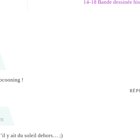
14-18 Bande dessinée hi
cocooning !
RÉP
IN
qu’il y ait du soleil dehors… ;)