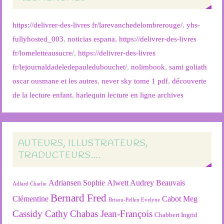
https://delivrer-des-livres fr/larevanchedelombrerouge/
,
yhs-
fullyhosted_003
,
noticias espana
,
https://delivrer-des-livres
fr/lomeletteausucre/
,
https://delivrer-des-livres
fr/lejournaldadeledepauledubouchet/
,
nolimbook
,
sami goliath
oscar ousmane et les autres
,
never sky tome 1 pdf
,
découverte
de la lecture enfant
,
harlequin lecture en ligne archives
AUTEURS, ILLUSTRATEURS,
TRADUCTEURS….
Adriansen Sophie
Alwett Audrey
Beauvais
Adlard Charlie
Bernard Fred
Clémentine
Cabot Meg
Brisou-Pellen Evelyne
Cassidy Cathy
Chabas Jean-François
Chabbert Ingrid