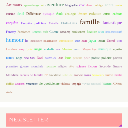
aventure
Animaux
conte
chat
apprentissage
art
biographie
chien
collège
contes
enfance
deuil
école
Différence
écologie
enfants
cuisine
dystopie
écriture
enfant
famille
fantastique
enquête
Etats-Unis
Enquête policière
Entraide
histoire
Fantasy
Fantômes
Guerre
Femmes
forêt
handicap
harcèlement
hiver
homosexualité
humour
japon
île
imaginaire
imagination
Immigration
Inde
Italie
lecture
liberté
livre
magie
musique
loup
maladie
mort
Londres
lycée
mer
Meurtres
Moyen Age
mystère
nature
Noël
Paris
peur
poésie
policier
neige
New-York
nouvelles
Ours
peinture
pouvoir
première guerre mondiale
racisme
science fiction
Seconde Guerre
religion
rêve
Mondiale
secrets de famille
solitude
SF
Solidarité
sorcière
souris
Souvenirs
survie
théâtre
vie quotidienne
voyage
thriller
vacances
vengeance
violence
voyage temporel
Western
XIXème
siècle
NEWSLETTER