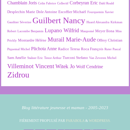
Chamblain Joris
Corbeyran Eric
Colin Fabrice
Collectif
Dahl Roald
Desplechin Marie
Dole Antoine
Escoffier Michaël
Fourquemin Xavier
Guilbert Nancy
Gauthier Séverine
Huard Alexandra
Kirkman
Lupano Wilfrid
Meyer Ilona
Robert
Lacombe Benjamin
Maupomé
Miss
Murail Marie-Aude
Montardre Hélène
Offroy Christian
Prickly
Plichota Anne
Radice Teresa
Roca François
Piquemal Michel
Ruter Pascal
Sarn Amélie
Turconi Stefano
Stalner Eric
Tenor Arthur
Van Zeveren Michel
Villeminot Vincent
Witek Jo
Wolf Cendrine
Zidrou
Blog littérature jeunesse et maman - 2005-2023
FIÈREMENT PROPULSÉ PAR
PARABOLA
&
WORDPRESS.