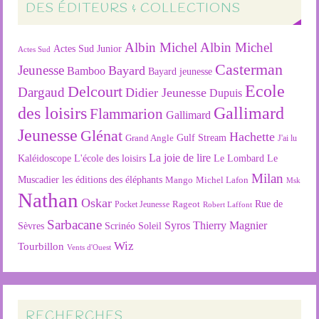
DES ÉDITEURS & COLLECTIONS
Albin Michel
Albin Michel
Actes Sud Junior
Actes Sud
Casterman
Jeunesse
Bayard
Bamboo
Bayard jeunesse
Ecole
Delcourt
Dargaud
Didier Jeunesse
Dupuis
des loisirs
Gallimard
Flammarion
Gallimard
Jeunesse
Glénat
Hachette
Gulf Stream
Grand Angle
J'ai lu
La joie de lire
L'école des loisirs
Kaléidoscope
Le Lombard
Le
Milan
Muscadier
les éditions des éléphants
Mango
Michel Lafon
Msk
Nathan
Oskar
Rageot
Rue de
Pocket Jeunesse
Robert Laffont
Sarbacane
Syros
Thierry Magnier
Soleil
Sèvres
Scrinéo
Wiz
Tourbillon
Vents d'Ouest
RECHERCHES