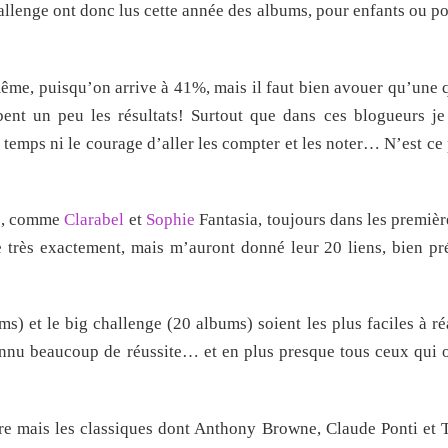
hallenge ont donc lus cette année des albums, pour enfants ou p
 même, puisqu’on arrive à 41%, mais il faut bien avouer qu’une 
nt un peu les résultats! Surtout que dans ces blogueurs je
le temps ni le courage d’aller les compter et les noter… N’est ce
de, comme
Clarabel
et
Sophie
Fantasia, toujours dans les première
e très exactement, mais m’auront donné leur 20 liens, bien pr
s) et le big challenge (20 albums) soient les plus faciles à ré
connu beaucoup de réussite… et en plus presque tous ceux qui o
 dire mais les classiques dont Anthony Browne, Claude Ponti et 