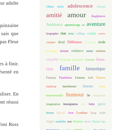
our adulte
adolescence
19ème siècle
Afrique
amour
amitié
Angleterre
aventure
Animaux
quinzaine
apprentissage
art
 sais que
conte
chat
biographie
chien
collège
contes
 pas Fleur
deuil
école
Différence
cuisine
dystopie
enfance
écologie
enfants
écriture
enfant
enquête
Etats-
Enquête policière
Entraide
s à finir.
famille
fantastique
Unis
ésenté en
Fantasy
Fantômes
Guerre
Femmes
forêt
histoire
handicap
harcèlement
hiver
aliser. En
humour
homosexualité
île
imaginaire
nt réussi
japon
imagination
Immigration
Inde
Italie
loup
lecture
liberté
livre
Londres
lycée
magie
maladie
mort
mer
Meurtres
Moyen Age
Toni Ross
musique
nature