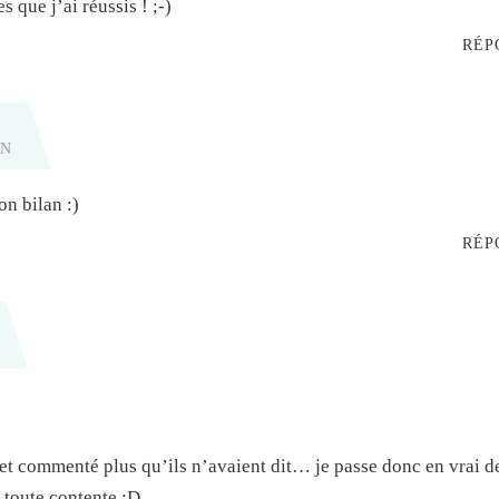
 que j’ai réussis ! ;-)
RÉP
IN
on bilan :)
RÉP
lu et commenté plus qu’ils n’avaient dit… je passe donc en vrai 
 toute contente :D