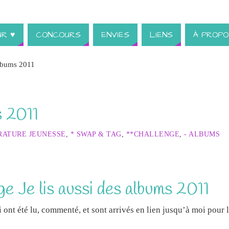
UR ♥
CONCOURS
ENVIES
LIENS
À PROPO
lbums 2011
 2011
RATURE JEUNESSE
,
* SWAP & TAG
,
**CHALLENGE
,
- ALBUMS
ge Je lis aussi des albums 2011
 ont été lu, commenté, et sont arrivés en lien jusqu’à moi pour 