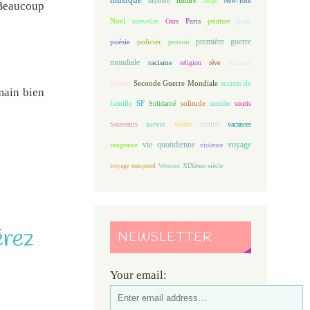
mystère
neige
New-York
 Beaucoup
Noël
Paris
peur
nouvelles
Ours
peinture
première guerre
poésie
policier
pouvoir
mondiale
racisme
science
religion
rêve
fiction
Seconde Guerre Mondiale
secrets de
main bien
famille
solitude
SF
Solidarité
sorcière
souris
Souvenirs
survie
théâtre
thriller
vacances
vie quotidienne
voyage
vengeance
violence
voyage temporel
Western
XIXème siècle
érez
NEWSLETTER
Your email: