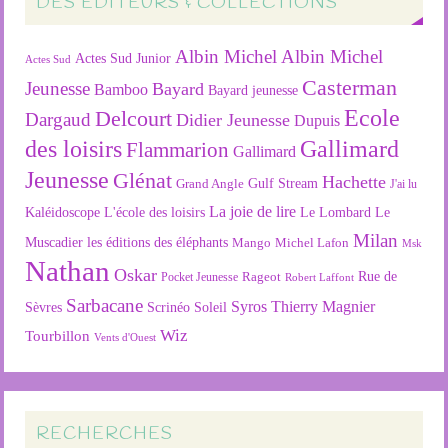
DES ÉDITEURS & COLLECTIONS
Albin Michel
Albin Michel
Actes Sud Junior
Actes Sud
Casterman
Jeunesse
Bayard
Bamboo
Bayard jeunesse
Ecole
Delcourt
Dargaud
Didier Jeunesse
Dupuis
des loisirs
Gallimard
Flammarion
Gallimard
Jeunesse
Glénat
Hachette
Gulf Stream
Grand Angle
J'ai lu
La joie de lire
L'école des loisirs
Kaléidoscope
Le Lombard
Le
Milan
Muscadier
les éditions des éléphants
Mango
Michel Lafon
Msk
Nathan
Oskar
Rageot
Rue de
Pocket Jeunesse
Robert Laffont
Sarbacane
Syros
Thierry Magnier
Soleil
Sèvres
Scrinéo
Wiz
Tourbillon
Vents d'Ouest
RECHERCHES