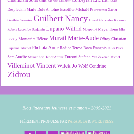
Chamblain Joris
Corbeyran Eric
Colin Fabrice
Collectif
Dahl Roald
Desplechin Marie
Dole Antoine
Escoffier Michaël
Fourquemin Xavier
Guilbert Nancy
Gauthier Séverine
Huard Alexandra
Kirkman
Lupano Wilfrid
Meyer Ilona
Robert
Lacombe Benjamin
Maupomé
Miss
Murail Marie-Aude
Montardre Hélène
Offroy Christian
Prickly
Plichota Anne
Radice Teresa
Roca François
Piquemal Michel
Ruter Pascal
Sarn Amélie
Turconi Stefano
Stalner Eric
Tenor Arthur
Van Zeveren Michel
Villeminot Vincent
Witek Jo
Wolf Cendrine
Zidrou
Blog littérature jeunesse et maman - 2005-2023
FIÈREMENT PROPULSÉ PAR
PARABOLA
&
WORDPRESS.