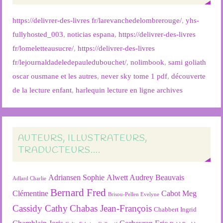
https://delivrer-des-livres fr/larevanchedelombrerouge/
,
yhs-
fullyhosted_003
,
noticias espana
,
https://delivrer-des-livres
fr/lomeletteausucre/
,
https://delivrer-des-livres
fr/lejournaldadeledepauledubouchet/
,
nolimbook
,
sami goliath
oscar ousmane et les autres
,
never sky tome 1 pdf
,
découverte
de la lecture enfant
,
harlequin lecture en ligne archives
AUTEURS, ILLUSTRATEURS,
TRADUCTEURS….
Adriansen Sophie
Alwett Audrey
Beauvais
Adlard Charlie
Bernard Fred
Clémentine
Cabot Meg
Brisou-Pellen Evelyne
Cassidy Cathy
Chabas Jean-François
Chabbert Ingrid