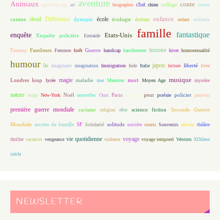
aventure
Animaux
conte
chat
apprentissage
art
biographie
chien
collège
contes
enfance
deuil
école
Différence
écologie
enfants
cuisine
dystopie
écriture
enfant
famille
fantastique
enquête
Etats-Unis
Enquête policière
Entraide
histoire
Fantasy
Fantômes
Guerre
Femmes
forêt
handicap
harcèlement
hiver
homosexualité
humour
japon
île
imaginaire
imagination
Immigration
Inde
Italie
lecture
liberté
livre
magie
musique
loup
maladie
mort
Londres
lycée
mer
Meurtres
Moyen Age
mystère
nature
Noël
Paris
peur
poésie
policier
neige
New-York
nouvelles
Ours
peinture
pouvoir
première guerre mondiale
racisme
science fiction
Seconde Guerre
religion
rêve
Mondiale
secrets de famille
solitude
SF
Solidarité
sorcière
souris
Souvenirs
survie
théâtre
vie quotidienne
voyage
thriller
vacances
vengeance
violence
voyage temporel
Western
XIXème
siècle
NEWSLETTER