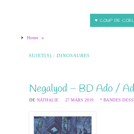
♥ COUP DE COE
Home
»
SUJET(S) :
DINOSAURES
Negalyod – BD Ado / Ad
DE
NATHALIE
27 MARS 2019
* BANDES DESS