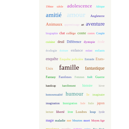
adolescence
19ème siècle
Afrique
amour
amitié
Angleterre
aventure
Animaux
apprentissage
art
conte
chat
biographie
collège
contes
Couple
deuil
école
Différence
cuisine
dystopie
enfance
écologie
enfants
écriture
enfant
enquête
Etats-
Enquête policière
Entraide
famille
fantastique
Unis
Fantasy
Fantômes
Guerre
Femmes
forêt
histoire
handicap
harcèlement
hiver
humour
homosexualité
île
imaginaire
japon
imagination
Immigration
Inde
Italie
loup
lecture
liberté
livre
Londres
lycée
magie
maladie
mort
mer
Meurtres
Moyen Age
musique
nature