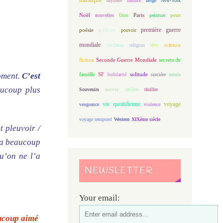
mystère
neige
New-York
Noël
Paris
peur
nouvelles
Ours
peinture
première guerre
poésie
policier
pouvoir
mondiale
racisme
science
religion
rêve
fiction
Seconde Guerre Mondiale
secrets de
famille
solitude
moment.
C’est
SF
Solidarité
sorcière
souris
aucoup plus
Souvenirs
survie
théâtre
thriller
vacances
vie quotidienne
voyage
vengeance
violence
voyage temporel
Western
XIXème siècle
 pleuvoir /
y a beaucoup
qu’on ne l’a
NEWSLETTER
Your email:
aucoup aimé