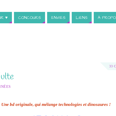
UR ♥
CONCOURS
ENVIES
LIENS
À PROPO
33 
ulte
INÉES
Une bd originale, qui mélange technologies et dinosaures !