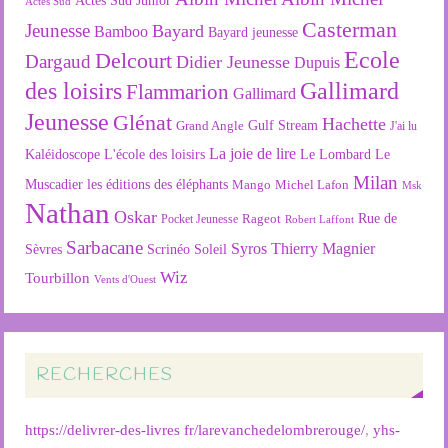
Actes Sud
Casterman
Jeunesse
Bayard
Bamboo
Bayard jeunesse
Ecole
Delcourt
Dargaud
Didier Jeunesse
Dupuis
des loisirs
Gallimard
Flammarion
Gallimard
Jeunesse
Glénat
Hachette
Gulf Stream
Grand Angle
J'ai lu
La joie de lire
L'école des loisirs
Kaléidoscope
Le Lombard
Le
Milan
Muscadier
les éditions des éléphants
Mango
Michel Lafon
Msk
Nathan
Oskar
Rageot
Rue de
Pocket Jeunesse
Robert Laffont
Sarbacane
Syros
Thierry Magnier
Soleil
Sèvres
Scrinéo
Wiz
Tourbillon
Vents d'Ouest
RECHERCHES
https://delivrer-des-livres fr/larevanchedelombrerouge/
,
yhs-