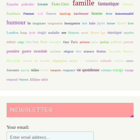
famille
fantastique
Etats-Unis
Fantasy
Enquête policière
Entraide
histoire
Fantômes
Guerre
Femmes
forêt
handicap
harcèlement
hiver
homosexualité
humour
japon
île
imaginaire
imagination
Immigration
Inde
Italie
lecture
liberté
livre
magie
musique
loup
maladie
mort
Londres
lycée
mer
Meurtres
Moyen Age
mystère
nature
Noël
Paris
peur
poésie
policier
neige
New-York
nouvelles
Ours
peinture
pouvoir
première guerre mondiale
racisme
science fiction
Seconde Guerre
religion
rêve
Mondiale
secrets de famille
solitude
Ségrégation raciale
SF
Solidarité
sorcière
souris
vie quotidienne
voyage
Souvenirs
survie
théâtre
thriller
vacances
vengeance
violence
voyage
temporel
Western
XIXème siècle
NEWSLETTER
Your email: