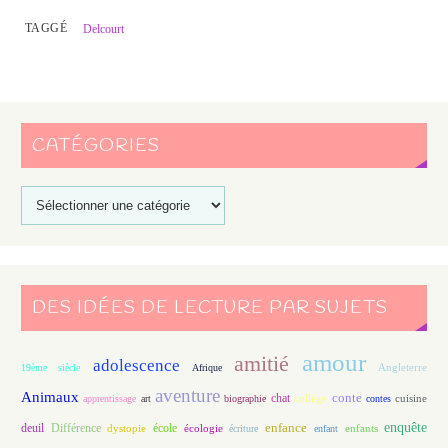
TAGGÉ
Delcourt
CATÉGORIES
DES IDÉES DE LECTURE PAR SUJETS
amour
amitié
adolescence
Angleterre
19ème siècle
Afrique
aventure
Animaux
conte
chat
apprentissage
art
biographie
collège
contes
cuisine
enfance
enquête
deuil
école
Différence
écologie
enfants
dystopie
écriture
enfant