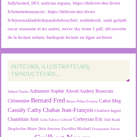
fullyhosted_003
,
noticias espana
,
https://delivrer-des-livres
fr/lomeletteausucre/
,
https://delivrer-des-livres
fr/lejournaldadeledepauledubouchet/
,
nolimbook
,
sami goliath
oscar ousmane et les autres
,
never sky tome 1 pdf
,
découverte
de la lecture enfant
,
harlequin lecture en ligne archives
AUTEURS, ILLUSTRATEURS,
TRADUCTEURS….
Adriansen Sophie
Alwett Audrey
Beauvais
Adlard Charlie
Bernard Fred
Clémentine
Cabot Meg
Brisou-Pellen Evelyne
Cassidy Cathy
Chabas Jean-François
Chabbert Ingrid
Chamblain Joris
Corbeyran Eric
Colin Fabrice
Collectif
Dahl Roald
Desplechin Marie
Dole Antoine
Escoffier Michaël
Fourquemin Xavier