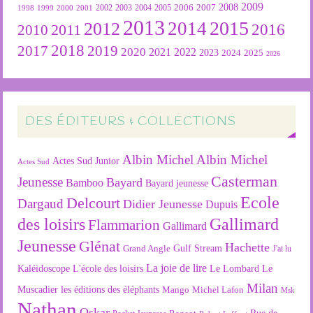
2009
2007
2008
2004
2005
2006
1999
2000
2001
2002
2003
1998
2013
2015
2012
2014
2016
2011
2010
2018
2019
2017
2020
2022
2021
2023
2024
2025
2026
DES ÉDITEURS & COLLECTIONS
Albin Michel
Albin Michel
Actes Sud Junior
Actes Sud
Casterman
Jeunesse
Bayard
Bamboo
Bayard jeunesse
Ecole
Delcourt
Dargaud
Didier Jeunesse
Dupuis
des loisirs
Gallimard
Flammarion
Gallimard
Jeunesse
Glénat
Hachette
Gulf Stream
Grand Angle
J'ai lu
La joie de lire
L'école des loisirs
Kaléidoscope
Le Lombard
Le
Milan
Muscadier
les éditions des éléphants
Mango
Michel Lafon
Msk
Nathan
Oskar