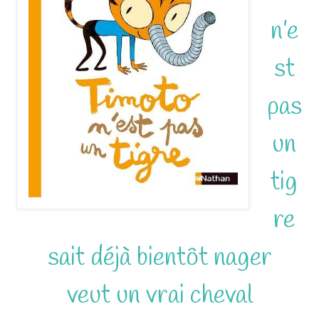
n’e
st
pas
un
tig
re
sait déjà bientôt nager
veut un vrai cheval