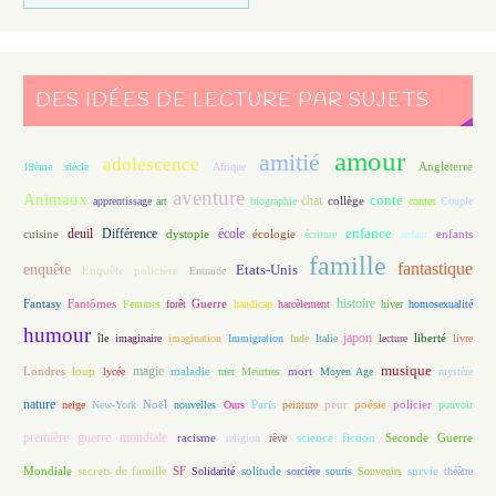
DES IDÉES DE LECTURE PAR SUJETS
amour
amitié
adolescence
Angleterre
19ème siècle
Afrique
aventure
Animaux
conte
chat
apprentissage
art
biographie
collège
contes
Couple
enfance
deuil
école
Différence
écologie
enfants
cuisine
dystopie
écriture
enfant
famille
fantastique
enquête
Etats-Unis
Enquête policière
Entraide
histoire
Fantasy
Fantômes
Guerre
Femmes
forêt
handicap
harcèlement
hiver
homosexualité
humour
japon
île
imaginaire
imagination
Immigration
Inde
Italie
lecture
liberté
livre
magie
musique
loup
maladie
mort
Londres
lycée
mer
Meurtres
Moyen Age
mystère
nature
Noël
Paris
peur
poésie
policier
neige
New-York
nouvelles
Ours
peinture
pouvoir
première guerre mondiale
racisme
science fiction
Seconde Guerre
religion
rêve
Mondiale
secrets de famille
solitude
SF
Solidarité
sorcière
souris
Souvenirs
survie
théâtre