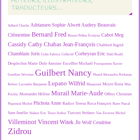
AUTEURS, ILLUSTRATEURS,
TRADUCTEURS….
Adriansen Sophie
Alwett Audrey
Beauvais
Adlard Charlie
Bernard Fred
Clémentine
Cabot Meg
Brisou-Pellen Evelyne
Cassidy Cathy
Chabas Jean-François
Chabbert Ingrid
Chamblain Joris
Corbeyran Eric
Colin Fabrice
Collectif
Dahl Roald
Desplechin Marie
Dole Antoine
Escoffier Michaël
Fourquemin Xavier
Guilbert Nancy
Gauthier Séverine
Huard Alexandra
Kirkman
Lupano Wilfrid
Meyer Ilona
Robert
Lacombe Benjamin
Maupomé
Miss
Murail Marie-Aude
Montardre Hélène
Offroy Christian
Prickly
Plichota Anne
Radice Teresa
Roca François
Piquemal Michel
Ruter Pascal
Sarn Amélie
Turconi Stefano
Stalner Eric
Tenor Arthur
Van Zeveren Michel
Villeminot Vincent
Witek Jo
Wolf Cendrine
Zidrou