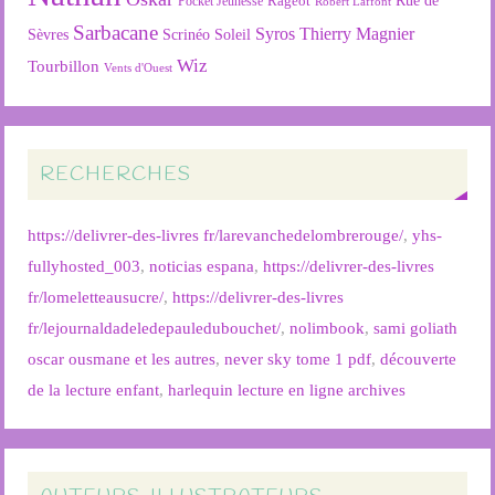
Rageot
Rue de
Pocket Jeunesse
Robert Laffont
Sarbacane
Syros
Thierry Magnier
Soleil
Sèvres
Scrinéo
Wiz
Tourbillon
Vents d'Ouest
RECHERCHES
https://delivrer-des-livres fr/larevanchedelombrerouge/
,
yhs-
fullyhosted_003
,
noticias espana
,
https://delivrer-des-livres
fr/lomeletteausucre/
,
https://delivrer-des-livres
fr/lejournaldadeledepauledubouchet/
,
nolimbook
,
sami goliath
oscar ousmane et les autres
,
never sky tome 1 pdf
,
découverte
de la lecture enfant
,
harlequin lecture en ligne archives