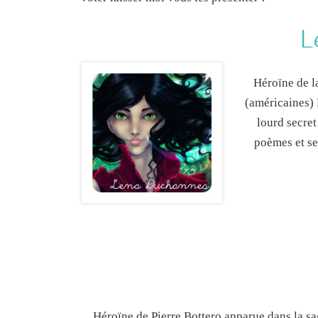
L
Héroïne de l
(américaines) 
lourd secret
poèmes et ses
Héroïne de Pierre Bottero apparue dans la sa