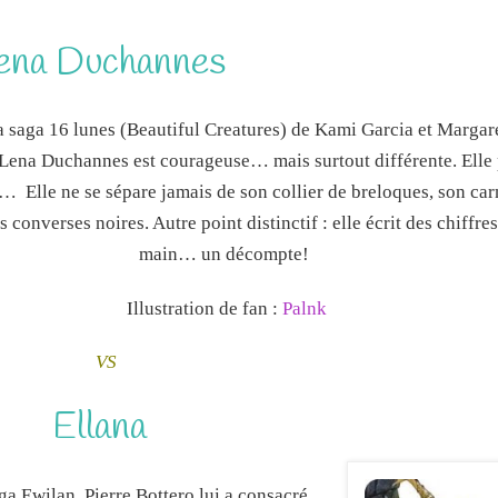
ena Duchannes
a saga 16 lunes (Beautiful Creatures) de Kami Garcia et Margar
Lena Duchannes est courageuse… mais surtout différente. Elle 
… Elle ne se sépare jamais de son collier de breloques, son car
 converses noires. Autre point distinctif : elle écrit des chiffres
main… un décompte!
Illustration de fan :
Palnk
VS
Ellana
ga Ewilan, Pierre Bottero lui a consacré