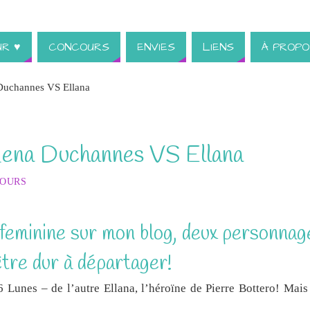
UR ♥
CONCOURS
ENVIES
LIENS
À PROPO
Duchannes VS Ellana
Lena Duchannes VS Ellana
COURS
feminine sur mon blog, deux personnag
être dur à départager!
Lunes – de l’autre Ellana, l’héroïne de Pierre Bottero! Mais