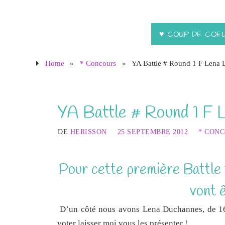
♥ COUP DE COE
Home
»
* Concours
»
YA Battle # Round 1 F Lena 
YA Battle # Round 1 F 
DE
HERISSON
25 SEPTEMBRE 2012
* CON
Pour cette première Battle 
vont 
D’un côté nous avons Lena Duchannes, de 16 
voter laisser moi vous les présenter !