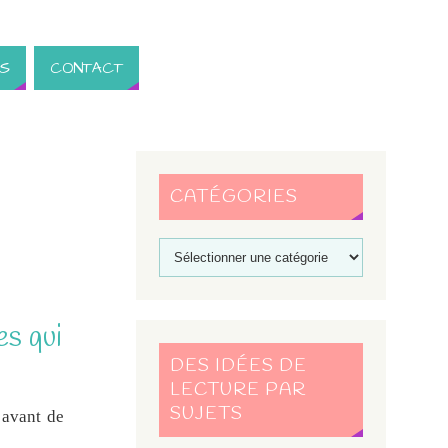
S
CONTACT
CATÉGORIES
es qui
DES IDÉES DE
LECTURE PAR
SUJETS
 avant de