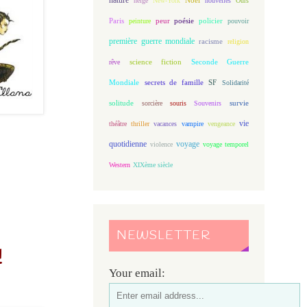
neige
New-York
nouvelles
Ours
Paris
peur
poésie
policier
peinture
pouvoir
première guerre mondiale
racisme
religion
science fiction
Seconde Guerre
rêve
Mondiale
secrets de famille
SF
Solidarité
solitude
sorcière
souris
Souvenirs
survie
vie
théâtre
thriller
vacances
vampire
vengeance
quotidienne
voyage
violence
voyage temporel
Western
XIXème siècle
NEWSLETTER
!
Your email: