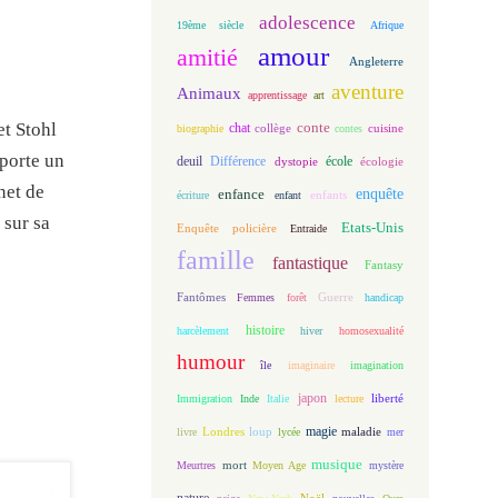
adolescence
19ème siècle
Afrique
amour
amitié
Angleterre
aventure
Animaux
apprentissage
art
conte
et Stohl
chat
biographie
collège
contes
cuisine
porte un
deuil
école
Différence
écologie
dystopie
net de
enfance
enquête
enfants
écriture
enfant
 sur sa
Etats-Unis
Enquête policière
Entraide
famille
fantastique
Fantasy
Fantômes
Guerre
Femmes
forêt
handicap
histoire
harcèlement
hiver
homosexualité
humour
île
imaginaire
imagination
japon
Immigration
Inde
Italie
lecture
liberté
magie
loup
maladie
livre
Londres
lycée
mer
musique
mort
Meurtres
Moyen Age
mystère
nature
Noël