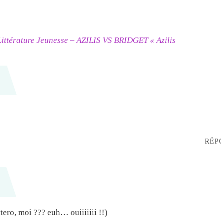
 Littérature Jeunesse – AZILIS VS BRIDGET « Azilis
RÉP
tero, moi ??? euh… ouiiiiiii !!)