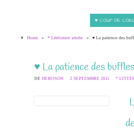
♥ COUP DE COE
Home
»
* Littérature adulte
»
♥ La patience des buf
♥ La patience des buffle
DE
HERISSON
2 SEPTEMBRE 2011
* LITTÉ
L
d