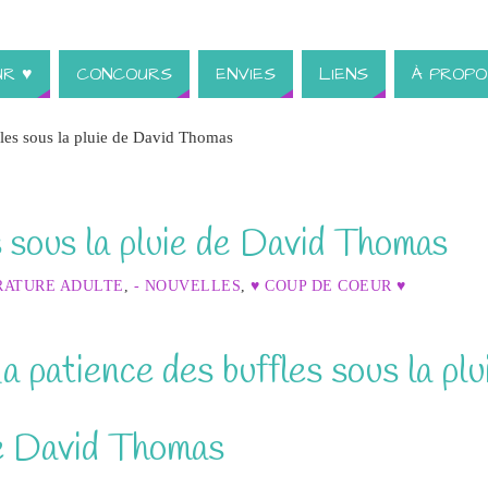
UR ♥
CONCOURS
ENVIES
LIENS
À PROPO
fles sous la pluie de David Thomas
s sous la pluie de David Thomas
RATURE ADULTE
,
- NOUVELLES
,
♥ COUP DE COEUR ♥
a patience des buffles sous la plu
e David Thomas