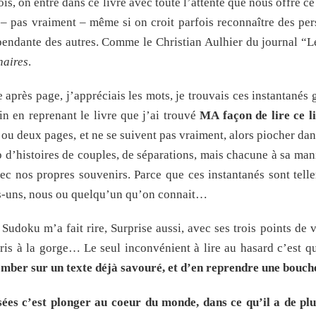
, on entre dans ce livre avec toute l’attente que nous offre ce t
n – pas vraiment – même si on croit parfois reconnaître des pe
épendante des autres. Comme le Christian Aulhier du journal “L
naires
.
e après page, j’appréciais les mots, je trouvais ces instantanés 
in en reprenant le livre que j’ai trouvé
MA façon de lire ce l
ou deux pages, et ne se suivent pas vraiment, alors piocher dan
p d’histoires de couples, de séparations, mais chacune à sa man
vec nos propres souvenirs. Parce que ces instantanés sont tell
s-uns, nous ou quelqu’un qu’on connait…
 Sudoku m’a fait rire, Surprise aussi, avec ses trois points de v
ris à la gorge… Le seul inconvénient à lire au hasard c’est qu
tomber sur un texte déjà savouré, et d’en reprendre une bouch
sées c’est plonger au coeur du monde, dans ce qu’il a de plu