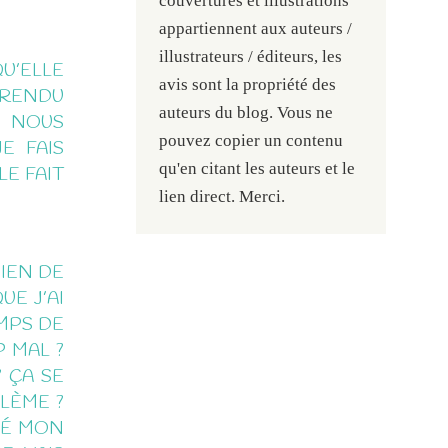
couvertures et illustrations
appartiennent aux auteurs /
illustrateurs / éditeurs, les
U’ELLE
avis sont la propriété des
T RENDU
auteurs du blog. Vous ne
E NOUS
pouvez copier un contenu
E FAIS
qu'en citant les auteurs et le
LE FAIT
lien direct. Merci.
BIEN DE
UE J’AI
EMPS DE
 MAL ?
? ÇA SE
BLÈME ?
GÉ MON