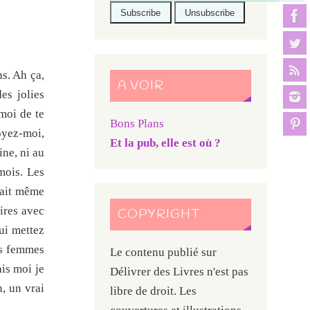
s. Ah ça,
A VOIR
es jolies
-moi de te
Bons Plans
royez-moi,
Et la pub, elle est où ?
ine, ni au
mois. Les
erait même
ires avec
COPYRIGHT
lui mettez
des femmes
Le contenu publié sur
ais moi je
Délivrer des Livres n'est pas
, un vrai
libre de droit. Les