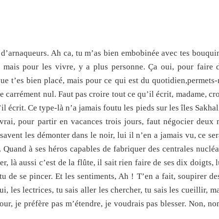
e d’arnaqueurs. Ah ca, tu m’as bien embobinée avec tes bouquin
, mais pour les vivre, y a plus personne. Ça oui, pour faire d
 que t’es bien placé, mais pour ce qui est du quotidien,permets
e carrément nul. Faut pas croire tout ce qu’il écrit, madame, c
il écrit. Ce type-là n’a jamais foutu les pieds sur les îles Sakhal
vrai, pour partir en vacances trois jours, faut négocier deux 
 savent les démonter dans le noir, lui il n’en a jamais vu, ce s
c. Quand à ses héros capables de fabriquer des centrales nucléa
, là aussi c’est de la flûte, il sait rien faire de ses dix doigts, 
utu de se pincer. Et les sentiments, Ah ! T’en a fait, soupirer 
 les lectrices, tu sais aller les chercher, tu sais les cueillir, m
ur, je préfère pas m’étendre, je voudrais pas blesser. Non, non