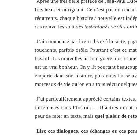
Après une très belle préface de Jean-Paul Dubois
fois beau et intriguant. Ce n’est pas un roma
récurrents, chaque histoire / nouvelle est ind
ces nouvelles sont
des instantanés de vies ordi
J’ai commencé par lire ce livre à la suite, pag
touchants, parfois drôle. Pourtant c’est ce mat
hasard! Les nouvelles ne font guère plus d’une 
est un vrai bonheur. On y lit pourtant beaucou
emporte dans son histoire, puis nous laisse a
morceaux de vie qu’on en a tous vécu quelque
J’ai particulièrement apprécié certains textes.
différences dans l’histoire… D’autres m’ont p
peur de rater un texte, mais
quel plaisir de re
Lire ces dialogues, ces échanges ou ces pen