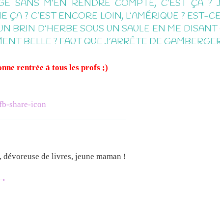
NGÉ SANS M’EN RENDRE COMPTE, C’EST ÇA ? J
A ? C’EST ENCORE LOIN, L’AMÉRIQUE ? EST-CE
 UN BRIN D’HERBE SOUS UN SAULE EN ME DISANT
EMENT BELLE ? FAUT QUE J’ARRÊTE DE GAMBERGER
nne rentrée à tous les profs ;)
e, dévoreuse de livres, jeune maman !
→