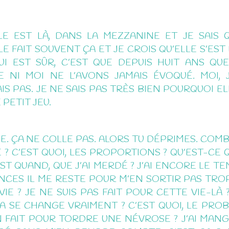
LE EST LÀ, DANS LA MEZZANINE ET JE SAIS Q
LE FAIT SOUVENT ÇA ET JE CROIS QU’ELLE S’ES
UI EST SÛR, C’EST QUE DEPUIS HUIT ANS QU
 NI MOI NE L’AVONS JAMAIS ÉVOQUÉ. MOI, J
S PAS. JE NE SAIS PAS TRÈS BIEN POURQUOI EL
 PETIT JEU.
E. ÇA NE COLLE PAS. ALORS TU DÉPRIMES. COM
 ? C’EST QUOI, LES PROPORTIONS ? QU’EST-CE Q
EST QUAND, QUE J’AI MERDÉ ? J’AI ENCORE LE T
CES IL ME RESTE POUR M’EN SORTIR PAS TROP
E ? JE NE SUIS PAS FAIT POUR CETTE VIE-LÀ 
 ÇA SE CHANGE VRAIMENT ? C’EST QUOI, LE PRO
 FAIT POUR TORDRE UNE NÉVROSE ? J’AI MAN