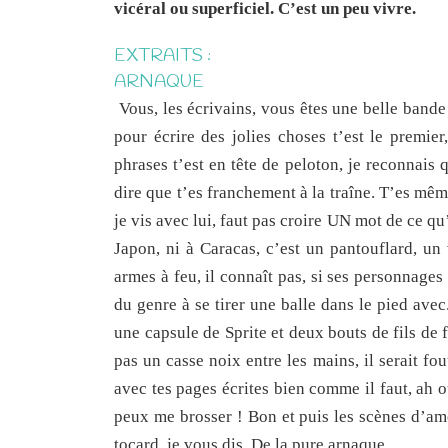
vicéral ou superficiel. C’est un peu vivre.
EXTRAITS :
ARNAQUE
Vous, les écrivains, vous êtes une belle band
pour écrire des jolies choses t’est le premier
phrases t’est en tête de peloton, je reconnais
dire que t’es franchement à la traîne. T’es mêm
je vis avec lui, faut pas croire UN mot de ce qu’
Japon, ni à Caracas, c’est un pantouflard, un 
armes à feu, il connaît pas, si ses personnages
du genre à se tirer une balle dans le pied ave
une capsule de Sprite et deux bouts de fils de fer
pas un casse noix entre les mains, il serait fo
avec tes pages écrites bien comme il faut, ah oui,
peux me brosser ! Bon et puis les scènes d’amo
tocard, je vous dis. De la pure arnaque.