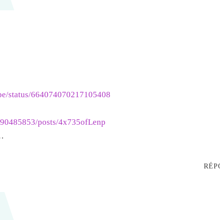
lippe/status/664074070217105408
6990485853/posts/4x735ofLenp
@…
RÉP