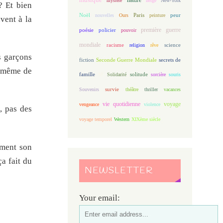
mystère
neige
New-York
? Et bien
Noël
Paris
peur
nouvelles
Ours
peinture
uvent à la
première guerre
poésie
policier
pouvoir
mondiale
racisme
science
religion
rêve
s garçons
fiction
Seconde Guerre Mondiale
secrets de
t même de
famille
solitude
SF
Solidarité
sorcière
souris
Souvenirs
survie
théâtre
thriller
vacances
vie quotidienne
voyage
vengeance
violence
, pas des
voyage temporel
Western
XIXème siècle
ement son
ça fait du
NEWSLETTER
Your email: