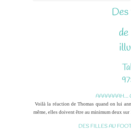
Des f
de
ill
Ta
97
AAAAAAAH… CE
Voilà la réaction de Thomas quand on lui anno
même, elles doivent être au minimum deux sur l
DES FILLES AU FOO