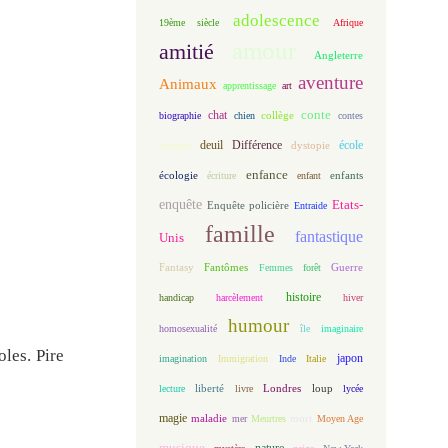
adolescence
19ème siècle
Afrique
amour
amitié
Angleterre
aventure
Animaux
apprentissage
art
conte
chat
biographie
chien
collège
contes
deuil
école
Différence
cuisine
dystopie
enfance
écologie
enfants
écriture
enfant
enquête
Etats-
Enquête policière
Entraide
famille
fantastique
Unis
Fantasy
Fantômes
Guerre
Femmes
forêt
histoire
handicap
harcèlement
hiver
humour
homosexualité
île
imaginaire
les. Pire
japon
imagination
Immigration
Inde
Italie
loup
lecture
liberté
livre
Londres
lycée
magie
maladie
mort
mer
Meurtres
Moyen Age
musique
nature