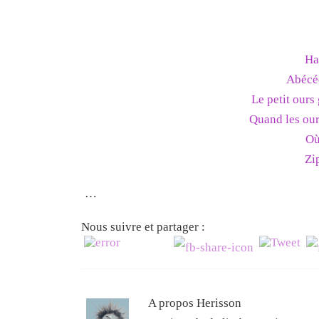
Ha
Abécéd
Le petit ours
Quand les our
Où
Zi
…
Nous suivre et partager :
A propos Herisson