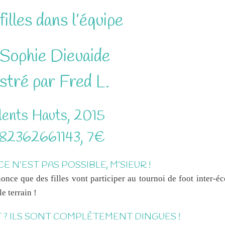
illes dans l’équipe
 Sophie Dieuaide
ustré par Fred L.
lents Hauts, 2015
82362661143, 7€
 N’EST PAS POSSIBLE, M’SIEUR !
nce que des filles vont participer au tournoi de foot inter-éco
e terrain !
T ? ILS SONT COMPLÈTEMENT DINGUES !