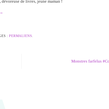
e, dévoreuse de livres, jeune maman !
→
GES :
PERMALIENS
.
Monstres farfelus #