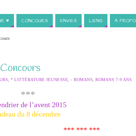
UR ♥
CONCOURS
ENVIES
LIENS
À PROPO
ncours
 #Concours
URS
,
* LITTÉRATURE JEUNESSE
,
- ROMANS
,
ROMANS 7-9 ANS
***
ndrier de l’avent 2015
adeau du 8 décembre
*** *** ***