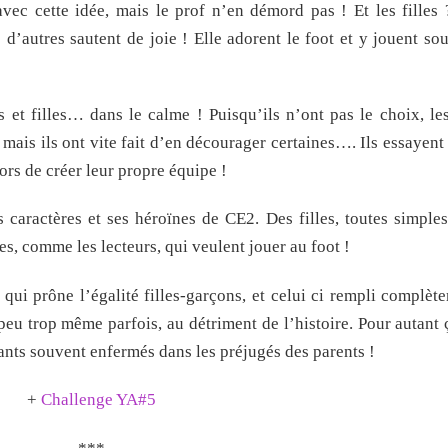
ec cette idée, mais le prof n’en démord pas ! Et les filles 
 d’autres sautent de joie ! Elle adorent le foot et y jouent so
 et filles… dans le calme ! Puisqu’ils n’ont pas le choix, le
mais ils ont vite fait d’en décourager certaines…. Ils essayen
lors de créer leur propre équipe !
s caractères et ses héroïnes de CE2. Des filles, toutes simples
ves, comme les lecteurs, qui veulent jouer au foot !
 qui prône l’égalité filles-garçons, et celui ci rempli complèt
n peu trop même parfois, au détriment de l’histoire. Pour autant 
ants souvent enfermés dans les préjugés des parents !
+
Challenge YA#5