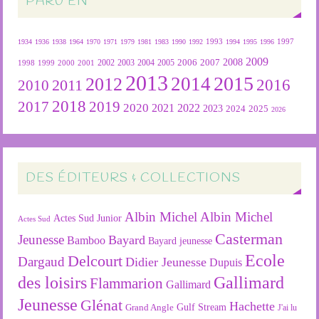
PARU EN
1934
1936
1938
1964
1970
1971
1979
1981
1983
1990
1992
1993
1994
1995
1996
1997
2009
2007
2008
2004
2005
2006
1999
2000
2001
2002
2003
1998
2013
2015
2012
2014
2016
2011
2010
2018
2019
2017
2020
2022
2021
2023
2024
2025
2026
DES ÉDITEURS & COLLECTIONS
Albin Michel
Albin Michel
Actes Sud Junior
Actes Sud
Casterman
Jeunesse
Bayard
Bamboo
Bayard jeunesse
Ecole
Delcourt
Dargaud
Didier Jeunesse
Dupuis
des loisirs
Gallimard
Flammarion
Gallimard
Jeunesse
Glénat
Hachette
Gulf Stream
Grand Angle
J'ai lu