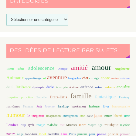
CATÉGORIES
DES IDÉES DE LECTURE PAR SUJETS
amour
amitié
adolescence
Angleterre
19ème siècle
Afrique
aventure
Animaux
conte
chat
apprentissage
art
biographie
collège
contes
cuisine
enfance
enquête
deuil
école
Différence
écologie
enfants
dystopie
écriture
enfant
famille
fantastique
Etats-Unis
Fantasy
Enquête policière
Entraide
histoire
Fantômes
Guerre
Femmes
forêt
handicap
harcèlement
hiver
homosexualité
humour
japon
île
imaginaire
imagination
Immigration
Inde
Italie
lecture
liberté
livre
magie
musique
loup
maladie
mort
Londres
lycée
mer
Meurtres
Moyen Age
mystère
nature
Noël
Paris
peur
poésie
policier
neige
New-York
nouvelles
Ours
peinture
pouvoir