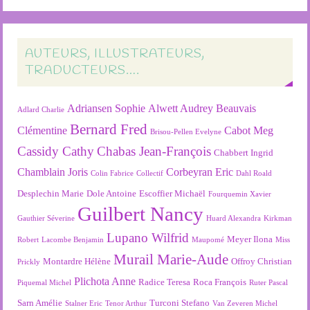
AUTEURS, ILLUSTRATEURS,
TRADUCTEURS….
Adriansen Sophie
Alwett Audrey
Beauvais
Adlard Charlie
Bernard Fred
Clémentine
Cabot Meg
Brisou-Pellen Evelyne
Cassidy Cathy
Chabas Jean-François
Chabbert Ingrid
Chamblain Joris
Corbeyran Eric
Colin Fabrice
Collectif
Dahl Roald
Desplechin Marie
Dole Antoine
Escoffier Michaël
Fourquemin Xavier
Guilbert Nancy
Gauthier Séverine
Huard Alexandra
Kirkman
Lupano Wilfrid
Meyer Ilona
Robert
Lacombe Benjamin
Maupomé
Miss
Murail Marie-Aude
Montardre Hélène
Offroy Christian
Prickly
Plichota Anne
Radice Teresa
Roca François
Piquemal Michel
Ruter Pascal
Sarn Amélie
Turconi Stefano
Stalner Eric
Tenor Arthur
Van Zeveren Michel