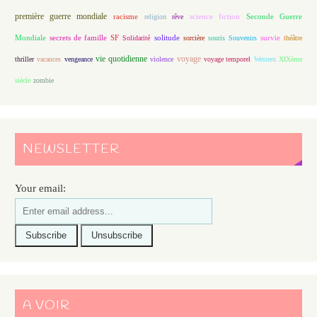
première guerre mondiale
racisme
science fiction
Seconde Guerre
religion
rêve
Mondiale
secrets de famille
solitude
SF
Solidarité
sorcière
souris
Souvenirs
survie
théâtre
vie quotidienne
voyage
thriller
vacances
vengeance
violence
voyage temporel
Western
XIXème
siècle
zombie
NEWSLETTER
Your email:
A VOIR