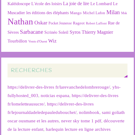
La joie de lire
L'école des loisirs
Kaléidoscope
Le Lombard
Le
Milan
Muscadier
les éditions des éléphants
Mango
Michel Lafon
Msk
Nathan
Oskar
Rageot
Rue de
Pocket Jeunesse
Robert Laffont
Sarbacane
Syros
Thierry Magnier
Soleil
Sèvres
Scrinéo
Wiz
Tourbillon
Vents d'Ouest
RECHERCHES
https://delivrer-des-livres fr/larevanchedelombrerouge/
,
yhs-
fullyhosted_003
,
noticias espana
,
https://delivrer-des-livres
fr/lomeletteausucre/
,
https://delivrer-des-livres
fr/lejournaldadeledepauledubouchet/
,
nolimbook
,
sami goliath
oscar ousmane et les autres
,
never sky tome 1 pdf
,
découverte
de la lecture enfant
,
harlequin lecture en ligne archives