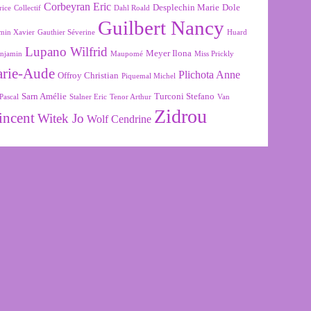
Corbeyran Eric
Desplechin Marie
Dole
rice
Collectif
Dahl Roald
Guilbert Nancy
min Xavier
Gauthier Séverine
Huard
Lupano Wilfrid
Meyer Ilona
njamin
Maupomé
Miss Prickly
arie-Aude
Plichota Anne
Offroy Christian
Piquemal Michel
Sarn Amélie
Turconi Stefano
Pascal
Stalner Eric
Tenor Arthur
Van
Zidrou
incent
Witek Jo
Wolf Cendrine