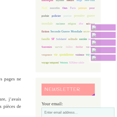
mystère
neige
New-York
Noël
Paris
peur
nouvelles
Ours
peinture
première guerre
poésie
policier
pouvoir
mondiale
racisme
science
religion
rêve
fiction
Seconde Guerre Mondiale
secrets de
famille
solitude
SF
Solidarité
sorcière
souris
Souvenirs
survie
théâtre
thriller
vacances
vie quotidienne
voyage
vengeance
violence
voyage temporel
Western
XIXème siècle
es pages ne
NEWSLETTER
are, j’avais
Your email:
s pièces de