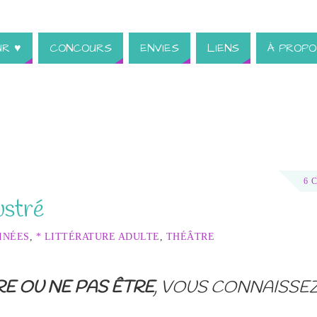
UR ♥
CONCOURS
ENVIES
LIENS
À PROPO
6 
ustré
INÉES
,
* LITTÉRATURE ADULTE
,
THÉÂTRE
RE OU NE PAS ÊTRE
, VOUS CONNAISSEZ