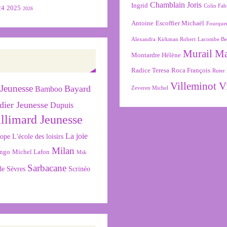
Chamblain Joris
Ingrid
Colin Fab
24
2025
2026
Antoine
Escoffier Michaël
Fourque
Alexandra
Kirkman Robert
Lacombe Be
Murail M
Montardre Hélène
Radice Teresa
Roca François
Ruter 
Villeminot V
Jeunesse
Bayard
Bamboo
Zeveren Michel
dier Jeunesse
Dupuis
llimard Jeunesse
La joie
L'école des loisirs
cope
Milan
ngo
Michel Lafon
Msk
Sarbacane
de Sèvres
Scrinéo