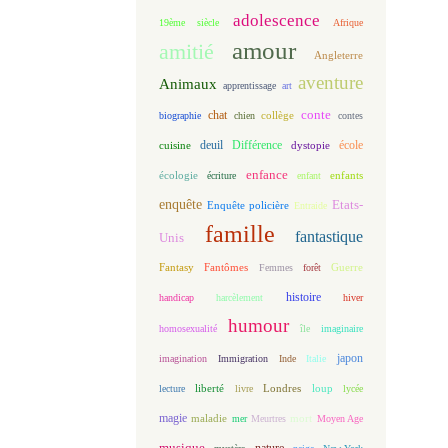
adolescence
19ème siècle
Afrique
amour
amitié
Angleterre
aventure
Animaux
apprentissage
art
conte
chat
biographie
chien
collège
contes
deuil
école
Différence
cuisine
dystopie
enfance
écologie
enfants
écriture
enfant
enquête
Etats-
Enquête policière
Entraide
famille
fantastique
Unis
Fantasy
Fantômes
Guerre
Femmes
forêt
histoire
handicap
harcèlement
hiver
humour
homosexualité
île
imaginaire
japon
imagination
Immigration
Inde
Italie
loup
lecture
liberté
livre
Londres
lycée
magie
maladie
mort
mer
Meurtres
Moyen Age
musique
nature