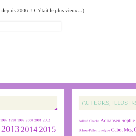
e depuis 2006 !! C’était le plus vieux…)
AUTEURS, ILLUST
Adriansen Sophie
1999
2000
2001
2002
1997
1998
Adlard Charlie
2013
2015
2
2014
Cabot Meg
Brisou-Pellen Evelyne