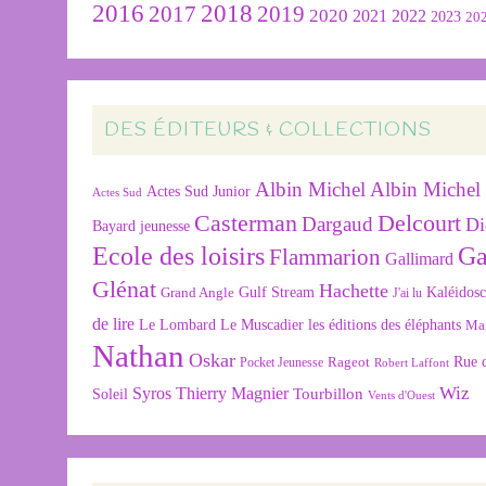
2016
2018
2019
2017
2020
2022
2021
2023
20
DES ÉDITEURS & COLLECTIONS
Albin Michel
Albin Michel 
Actes Sud Junior
Actes Sud
Delcourt
Casterman
Dargaud
Di
Bayard jeunesse
Ecole des loisirs
Ga
Flammarion
Gallimard
Glénat
Hachette
Gulf Stream
Kaléidos
Grand Angle
J'ai lu
de lire
Le Lombard
Le Muscadier
les éditions des éléphants
Ma
Nathan
Oskar
Rageot
Rue 
Pocket Jeunesse
Robert Laffont
Wiz
Syros
Thierry Magnier
Tourbillon
Soleil
Vents d'Ouest