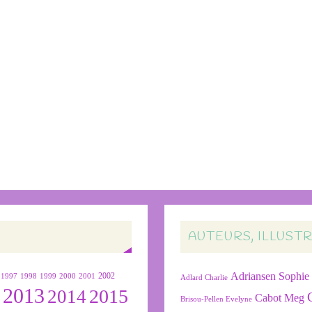
AUTEURS, ILLUST
Adriansen Sophie
1999
2000
2001
2002
1997
1998
Adlard Charlie
2013
2015
2
2014
Cabot Meg
Brisou-Pellen Evelyne