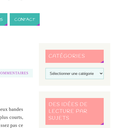
S
CONTACT
CATÉGORIES
COMMENTAIRES
DES IDÉES DE
eux bandes
LECTURE PAR
plus courts,
SUJETS
issez pas ce