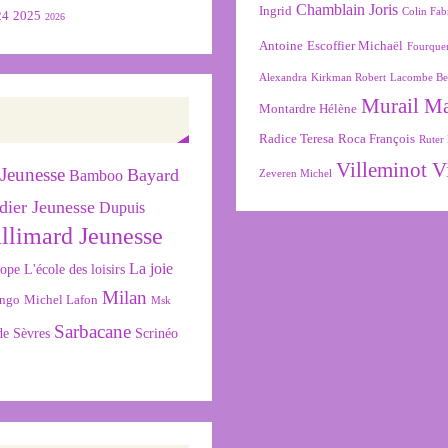
Chamblain Joris
Ingrid
Colin Fab
24
2025
2026
Antoine
Escoffier Michaël
Fourque
Alexandra
Kirkman Robert
Lacombe Be
Murail M
Montardre Hélène
Radice Teresa
Roca François
Ruter 
Villeminot V
Jeunesse
Bayard
Bamboo
Zeveren Michel
dier Jeunesse
Dupuis
llimard Jeunesse
La joie
L'école des loisirs
cope
Milan
ngo
Michel Lafon
Msk
Sarbacane
de Sèvres
Scrinéo