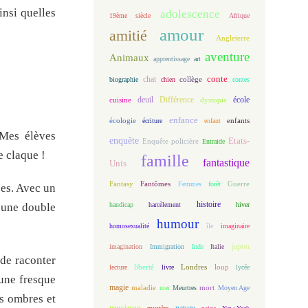
insi quelles
adolescence
19ème siècle
Afrique
amour
amitié
Angleterre
aventure
Animaux
apprentissage
art
conte
chat
biographie
chien
collège
contes
deuil
école
Différence
cuisine
dystopie
enfance
écologie
enfants
écriture
enfant
 Mes élèves
enquête
Etats-
Enquête policière
Entraide
e claque !
famille
fantastique
Unis
Fantasy
Fantômes
Guerre
Femmes
forêt
ées. Avec un
histoire
handicap
harcèlement
hiver
e une double
humour
homosexualité
île
imaginaire
japon
imagination
Immigration
Inde
Italie
 de raconter
loup
lecture
liberté
livre
Londres
lycée
 une fresque
magie
maladie
mort
mer
Meurtres
Moyen Age
es ombres et
musique
nature