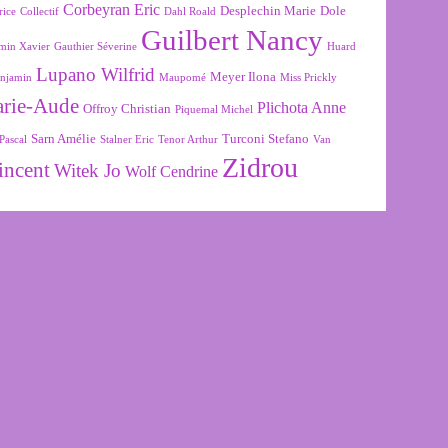
Corbeyran Eric
Desplechin Marie
Dole
rice
Collectif
Dahl Roald
Guilbert Nancy
min Xavier
Gauthier Séverine
Huard
Lupano Wilfrid
Meyer Ilona
njamin
Maupomé
Miss Prickly
arie-Aude
Plichota Anne
Offroy Christian
Piquemal Michel
Sarn Amélie
Turconi Stefano
Pascal
Stalner Eric
Tenor Arthur
Van
Zidrou
incent
Witek Jo
Wolf Cendrine