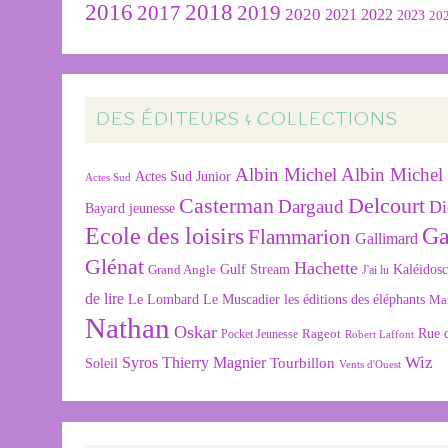
2016
2018
2019
2017
2020
2022
2021
2023
20
DES ÉDITEURS & COLLECTIONS
Albin Michel
Albin Michel 
Actes Sud Junior
Actes Sud
Delcourt
Casterman
Dargaud
Di
Bayard jeunesse
Ecole des loisirs
Ga
Flammarion
Gallimard
Glénat
Hachette
Gulf Stream
Kaléidos
Grand Angle
J'ai lu
de lire
Le Lombard
Le Muscadier
les éditions des éléphants
Ma
Nathan
Oskar
Rageot
Rue 
Pocket Jeunesse
Robert Laffont
Wiz
Syros
Thierry Magnier
Tourbillon
Soleil
Vents d'Ouest