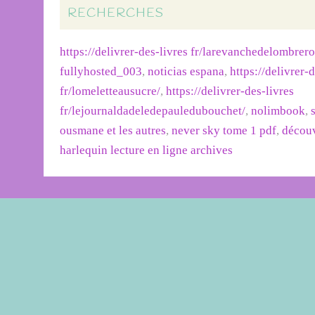
RECHERCHES
https://delivrer-des-livres fr/larevanchedelombrer
fullyhosted_003
,
noticias espana
,
https://delivrer-
fr/lomeletteausucre/
,
https://delivrer-des-livres
fr/lejournaldadeledepauledubouchet/
,
nolimbook
,
ousmane et les autres
,
never sky tome 1 pdf
,
découv
harlequin lecture en ligne archives