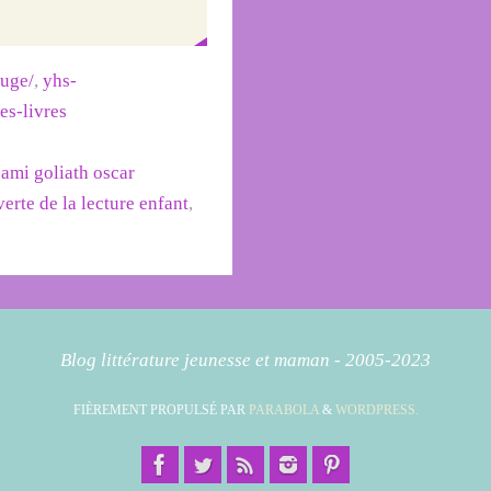
ouge/
,
yhs-
des-livres
sami goliath oscar
erte de la lecture enfant
,
Blog littérature jeunesse et maman - 2005-2023
FIÈREMENT PROPULSÉ PAR
PARABOLA
&
WORDPRESS.