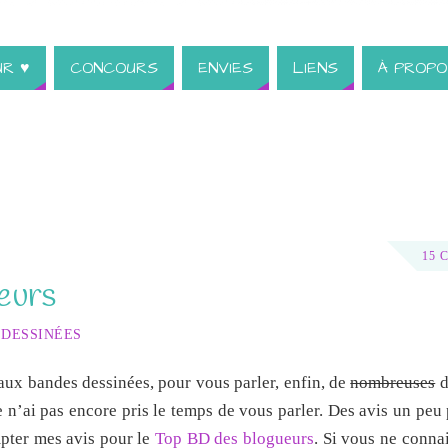
UR ♥
CONCOURS
ENVIES
LIENS
À PROPO
15 
eurs
 DESSINÉES
 aux bandes dessinées, pour vous parler, enfin, de
nombreuses
d
e n’ai pas encore pris le temps de vous parler. Des avis un peu 
mpter mes avis pour le
Top BD des blogueurs
. Si vous ne conna