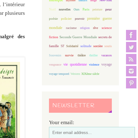
mystère
neige
New-York
l’intérieur
Noël
Paris
peur
nouvelles
Ours
peinture
ar plusieurs
première guerre
poésie
policier
pouvoir
mondiale
racisme
science
religion
rêve
malgré des
fiction
Seconde Guerre Mondiale
secrets de
famille
solitude
SF
Solidarité
sorcière
souris
Souvenirs
survie
théâtre
thriller
vacances
vie quotidienne
voyage
vengeance
violence
voyage temporel
Western
XIXème siècle
NEWSLETTER
Your email: