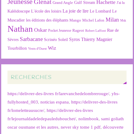
Jeunesse
Glénat
Hachette
Gulf Stream
Grand Angle
J'ai lu
La joie de lire
L'école des loisirs
Kaléidoscope
Le Lombard
Le
Milan
Muscadier
les éditions des éléphants
Mango
Michel Lafon
Msk
Nathan
Oskar
Rageot
Rue de
Pocket Jeunesse
Robert Laffont
Sarbacane
Syros
Thierry Magnier
Soleil
Sèvres
Scrinéo
Wiz
Tourbillon
Vents d'Ouest
RECHERCHES
https://delivrer-des-livres fr/larevanchedelombrerouge/
,
yhs-
fullyhosted_003
,
noticias espana
,
https://delivrer-des-livres
fr/lomeletteausucre/
,
https://delivrer-des-livres
fr/lejournaldadeledepauledubouchet/
,
nolimbook
,
sami goliath
oscar ousmane et les autres
,
never sky tome 1 pdf
,
découverte