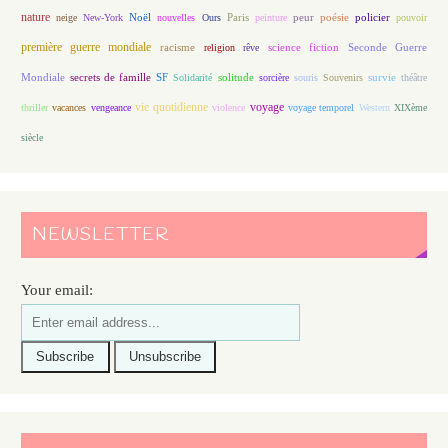
nature
Noël
Paris
peur
poésie
policier
neige
New-York
nouvelles
Ours
peinture
pouvoir
première guerre mondiale
racisme
science fiction
Seconde Guerre
religion
rêve
Mondiale
secrets de famille
solitude
SF
Solidarité
sorcière
souris
Souvenirs
survie
théâtre
vie quotidienne
voyage
thriller
vacances
vengeance
violence
voyage temporel
Western
XIXème
siècle
NEWSLETTER
Your email: