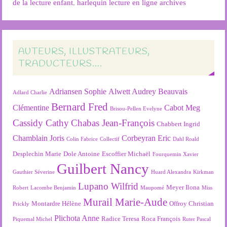
de la lecture enfant
,
harlequin lecture en ligne archives
AUTEURS, ILLUSTRATEURS,
TRADUCTEURS….
Adriansen Sophie
Alwett Audrey
Beauvais
Adlard Charlie
Bernard Fred
Clémentine
Cabot Meg
Brisou-Pellen Evelyne
Cassidy Cathy
Chabas Jean-François
Chabbert Ingrid
Chamblain Joris
Corbeyran Eric
Colin Fabrice
Collectif
Dahl Roald
Desplechin Marie
Dole Antoine
Escoffier Michaël
Fourquemin Xavier
Guilbert Nancy
Gauthier Séverine
Huard Alexandra
Kirkman
Lupano Wilfrid
Meyer Ilona
Robert
Lacombe Benjamin
Maupomé
Miss
Murail Marie-Aude
Montardre Hélène
Offroy Christian
Prickly
Plichota Anne
Radice Teresa
Roca François
Piquemal Michel
Ruter Pascal