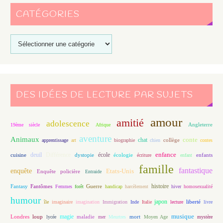
CATÉGORIES
DES IDÉES DE LECTURE PAR SUJETS
amour
amitié
adolescence
Angleterre
19ème siècle
Afrique
aventure
Animaux
conte
chat
apprentissage
art
biographie
chien
collège
contes
enfance
deuil
école
Différence
écologie
enfants
cuisine
dystopie
écriture
enfant
famille
fantastique
enquête
Etats-Unis
Enquête policière
Entraide
histoire
Fantasy
Fantômes
Guerre
Femmes
forêt
handicap
harcèlement
hiver
homosexualité
humour
japon
île
imaginaire
imagination
Immigration
Inde
Italie
lecture
liberté
livre
magie
musique
loup
maladie
mort
Londres
lycée
mer
Meurtres
Moyen Age
mystère