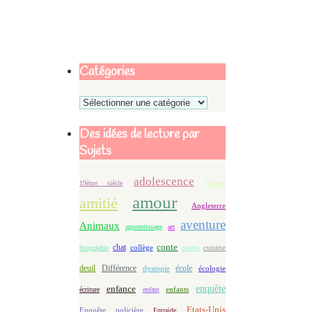
Catégories
Catégories
Des idées de lecture par
Sujets
adolescence
19ème siècle
Afrique
amour
amitié
Angleterre
aventure
Animaux
apprentissage
art
conte
chat
biographie
collège
contes
cuisine
deuil
école
Différence
écologie
dystopie
enfance
enquête
enfants
écriture
enfant
Etats-Unis
Enquête policière
Entraide