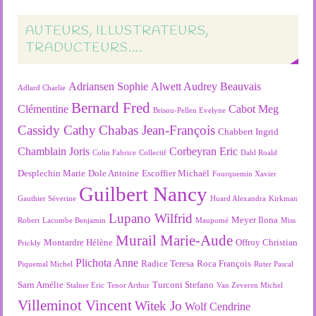
AUTEURS, ILLUSTRATEURS,
TRADUCTEURS….
Adriansen Sophie
Alwett Audrey
Beauvais
Adlard Charlie
Bernard Fred
Clémentine
Cabot Meg
Brisou-Pellen Evelyne
Cassidy Cathy
Chabas Jean-François
Chabbert Ingrid
Chamblain Joris
Corbeyran Eric
Colin Fabrice
Collectif
Dahl Roald
Desplechin Marie
Dole Antoine
Escoffier Michaël
Fourquemin Xavier
Guilbert Nancy
Gauthier Séverine
Huard Alexandra
Kirkman
Lupano Wilfrid
Meyer Ilona
Robert
Lacombe Benjamin
Maupomé
Miss
Murail Marie-Aude
Montardre Hélène
Offroy Christian
Prickly
Plichota Anne
Radice Teresa
Roca François
Piquemal Michel
Ruter Pascal
Sarn Amélie
Turconi Stefano
Stalner Eric
Tenor Arthur
Van Zeveren Michel
Villeminot Vincent
Witek Jo
Wolf Cendrine