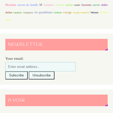
Mondiale
secrets de famille
solitude
SF
Solidarité
sorcière
souris
Souvenirs
survie
théâtre
vie quotidienne
voyage
thriller
vacances
vengeance
violence
voyage temporel
Western
XIXème
siècle
NEWSLETTER
Your email:
A VOIR