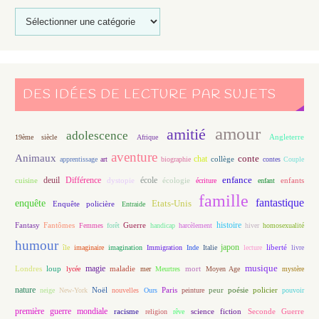
DES IDÉES DE LECTURE PAR SUJETS
amour
amitié
adolescence
Angleterre
19ème siècle
Afrique
aventure
Animaux
conte
chat
apprentissage
art
biographie
collège
contes
Couple
enfance
deuil
école
Différence
écologie
enfants
cuisine
dystopie
écriture
enfant
famille
fantastique
enquête
Etats-Unis
Enquête policière
Entraide
histoire
Fantasy
Fantômes
Guerre
Femmes
forêt
handicap
harcèlement
hiver
homosexualité
humour
japon
île
imaginaire
imagination
Immigration
Inde
Italie
lecture
liberté
livre
magie
musique
loup
maladie
mort
Londres
lycée
mer
Meurtres
Moyen Age
mystère
nature
Noël
Paris
peur
poésie
policier
neige
New-York
nouvelles
Ours
peinture
pouvoir
première guerre mondiale
racisme
science fiction
Seconde Guerre
religion
rêve