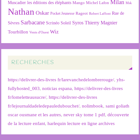
Milan
Muscadier
les éditions des éléphants
Mango
Michel Lafon
Msk
Nathan
Oskar
Rageot
Rue de
Pocket Jeunesse
Robert Laffont
Sarbacane
Syros
Thierry Magnier
Soleil
Sèvres
Scrinéo
Wiz
Tourbillon
Vents d'Ouest
RECHERCHES
https://delivrer-des-livres fr/larevanchedelombrerouge/
,
yhs-
fullyhosted_003
,
noticias espana
,
https://delivrer-des-livres
fr/lomeletteausucre/
,
https://delivrer-des-livres
fr/lejournaldadeledepauledubouchet/
,
nolimbook
,
sami goliath
oscar ousmane et les autres
,
never sky tome 1 pdf
,
découverte
de la lecture enfant
,
harlequin lecture en ligne archives