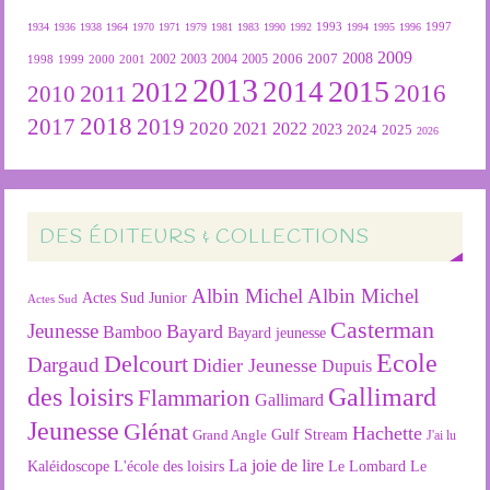
1934
1936
1938
1964
1970
1971
1979
1981
1983
1990
1992
1993
1994
1995
1996
1997
2009
2007
2008
2004
2005
2006
1999
2000
2001
2002
2003
1998
2013
2015
2012
2014
2016
2011
2010
2018
2019
2017
2020
2022
2021
2023
2024
2025
2026
DES ÉDITEURS & COLLECTIONS
Albin Michel
Albin Michel
Actes Sud Junior
Actes Sud
Casterman
Jeunesse
Bayard
Bamboo
Bayard jeunesse
Ecole
Delcourt
Dargaud
Didier Jeunesse
Dupuis
des loisirs
Gallimard
Flammarion
Gallimard
Jeunesse
Glénat
Hachette
Gulf Stream
Grand Angle
J'ai lu
La joie de lire
L'école des loisirs
Kaléidoscope
Le Lombard
Le