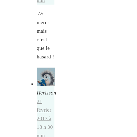
min
^^
merci
mais
c’est
que le
hasard !
Herisson
21
février
2013 à
18 h 30
min