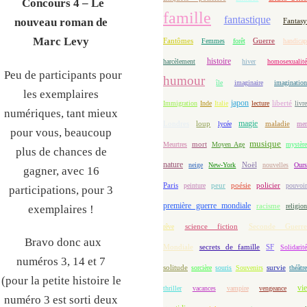
Concours 4 – Le
famille
fantastique
nouveau roman de
Fantasy
Marc Levy
Fantômes
Guerre
Femmes
forêt
handicap
histoire
harcèlement
hiver
homosexualit
Peu de participants pour
humour
île
imaginaire
imaginatio
les exemplaires
japon
Immigration
Inde
Italie
lecture
liberté
livre
numériques, tant mieux
magie
loup
maladie
Londres
lycée
me
pour vous, beaucoup
musique
mort
Meurtres
Moyen Age
mystèr
plus de chances de
nature
Noël
neige
New-York
nouvelles
Our
gagner, avec 16
Paris
peur
poésie
policier
peinture
pouvoir
participations, pour 3
première guerre mondiale
racisme
religion
exemplaires !
science fiction
Seconde Guerre
rêve
Bravo donc aux
Mondiale
secrets de famille
SF
Solidarit
numéros 3, 14 et 7
solitude
sorcière
souris
Souvenirs
survie
théâtr
(pour la petite histoire le
vie
thriller
vacances
vampire
vengeance
numéro 3 est sorti deux