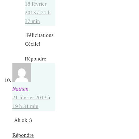
18 février
2013 à 21 h
37 min
Félicitations
Cécile!
Répondre
Nathan
21 février 2013 à
19 h 31 min
Ah ok ;)
Répondre