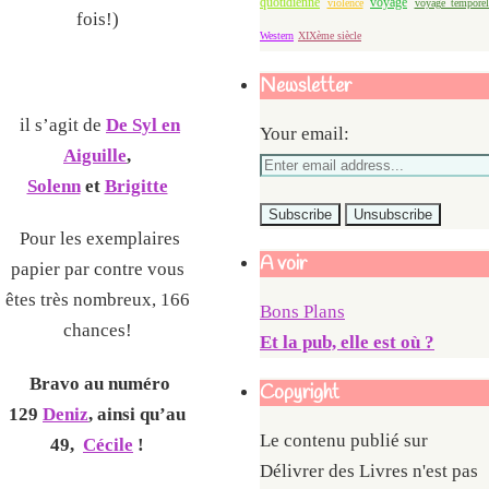
quotidienne
voyage
violence
voyage temporel
fois!)
Western
XIXème siècle
Newsletter
il s’agit de
De Syl en
Your email:
Aiguille
,
Solenn
et
Brigitte
Pour les exemplaires
A voir
papier par contre vous
êtes très nombreux, 166
Bons Plans
chances!
Et la pub, elle est où ?
Bravo au numéro
Copyright
129
Deniz
, ainsi qu’au
Le contenu publié sur
49,
Cécile
!
Délivrer des Livres n'est pas