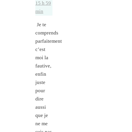
15 h 59
min
Je te
comprends
parfaitement
c’est
moi la
fautive,
enfin
juste
pour
dire
aussi
que je
ne me
suis pas