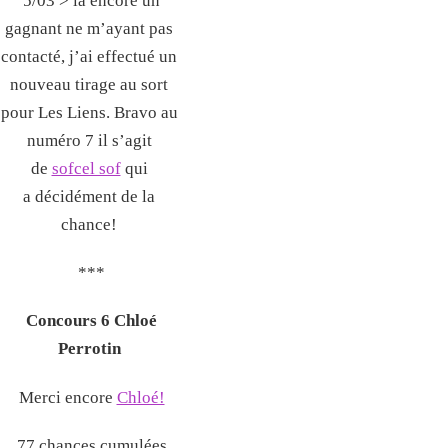
5/03 > là encore un
gagnant ne m’ayant pas
contacté, j’ai effectué un
nouveau tirage au sort
pour Les Liens. Bravo au
numéro 7 il s’agit
de
sofcel sof
qui
a décidément de la
chance!
***
Concours 6 Chloé
Perrotin
Merci encore
Chloé!
77 chances cumulées