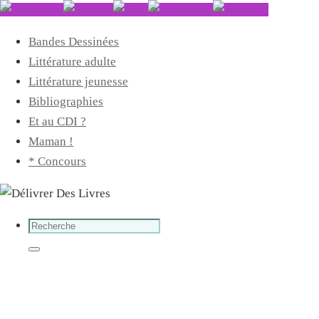
Bandes Dessinées
Littérature adulte
Littérature jeunesse
Bibliographies
Et au CDI ?
Maman !
* Concours
Search
for:
Search