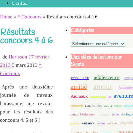
Contact
Home
»
* Concours
»
Résultats concours 4 à 6
Résultats
Catégories
concours 4 à 6
Catégories
Des idées de lecture par
de
Herisson
17 février
Sujets
2013
5 mars 2013
*
Concours
adolescence
19ème siècle
Afriqu
amour
amitié
Après une deuxième
Angleterre
journée de travaux
aventure
Animaux
apprentissage
art
harassante, me revoici
conte
chat
biographie
collège
contes
cuisin
pour les résultats des
deuil
école
Différence
écologie
dystopie
concours 4, 5 et 6 !
enfance
enquête
enfants
écriture
enfant
Etats-Uni
Enquête policière
Entraide