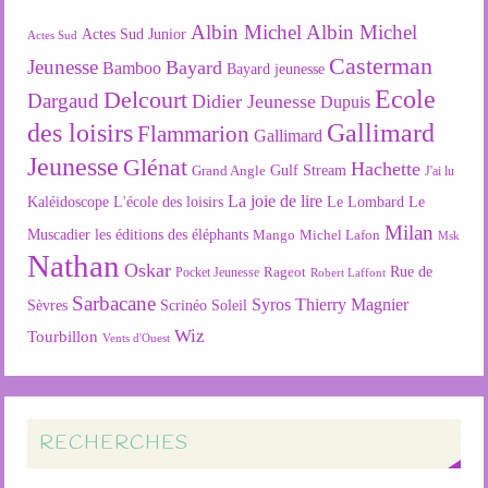
Albin Michel
Albin Michel
Actes Sud Junior
Actes Sud
Casterman
Jeunesse
Bayard
Bamboo
Bayard jeunesse
Ecole
Delcourt
Dargaud
Didier Jeunesse
Dupuis
des loisirs
Gallimard
Flammarion
Gallimard
Jeunesse
Glénat
Hachette
Gulf Stream
Grand Angle
J'ai lu
La joie de lire
L'école des loisirs
Kaléidoscope
Le Lombard
Le
Milan
Muscadier
les éditions des éléphants
Mango
Michel Lafon
Msk
Nathan
Oskar
Rageot
Rue de
Pocket Jeunesse
Robert Laffont
Sarbacane
Syros
Thierry Magnier
Soleil
Sèvres
Scrinéo
Wiz
Tourbillon
Vents d'Ouest
RECHERCHES