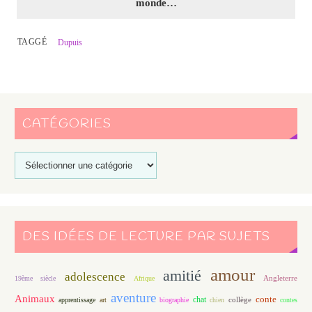
monde…
TAGGÉ
Dupuis
CATÉGORIES
DES IDÉES DE LECTURE PAR SUJETS
amour
amitié
adolescence
Angleterre
19ème siècle
Afrique
aventure
Animaux
conte
chat
apprentissage
art
biographie
chien
collège
contes