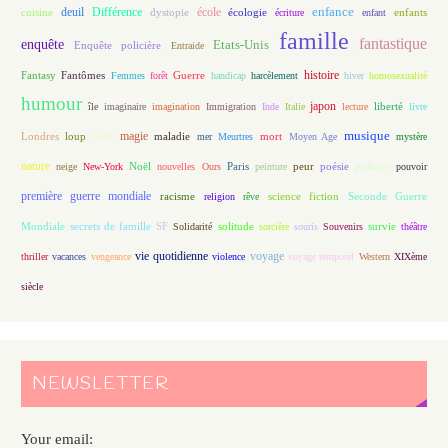
enfance
deuil
école
Différence
écologie
enfants
cuisine
dystopie
écriture
enfant
famille
fantastique
enquête
Etats-Unis
Enquête policière
Entraide
histoire
Fantasy
Fantômes
Guerre
Femmes
forêt
handicap
harcèlement
hiver
homosexualité
humour
japon
île
imaginaire
imagination
Immigration
Inde
Italie
lecture
liberté
livre
magie
musique
loup
maladie
mort
Londres
lycée
mer
Meurtres
Moyen Age
mystère
nature
Noël
Paris
peur
poésie
policier
neige
New-York
nouvelles
Ours
peinture
pouvoir
première guerre mondiale
racisme
science fiction
Seconde Guerre
religion
rêve
Mondiale
secrets de famille
solitude
SF
Solidarité
sorcière
souris
Souvenirs
survie
théâtre
vie quotidienne
voyage
thriller
vacances
vengeance
violence
voyage temporel
Western
XIXème
siècle
NEWSLETTER
Your email: