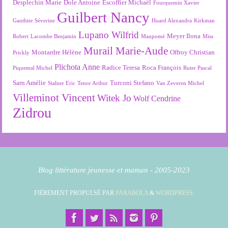
Desplechin Marie
Dole Antoine
Escoffier Michaël
Fourquemin Xavier
Guilbert Nancy
Gauthier Séverine
Huard Alexandra
Kirkman
Lupano Wilfrid
Meyer Ilona
Robert
Lacombe Benjamin
Maupomé
Miss
Murail Marie-Aude
Montardre Hélène
Offroy Christian
Prickly
Plichota Anne
Radice Teresa
Roca François
Piquemal Michel
Ruter Pascal
Sarn Amélie
Turconi Stefano
Stalner Eric
Tenor Arthur
Van Zeveren Michel
Villeminot Vincent
Witek Jo
Wolf Cendrine
Zidrou
Blog littérature jeunesse et maman - 2005-2023
FIÈREMENT PROPULSÉ PAR
PARABOLA
&
WORDPRESS.