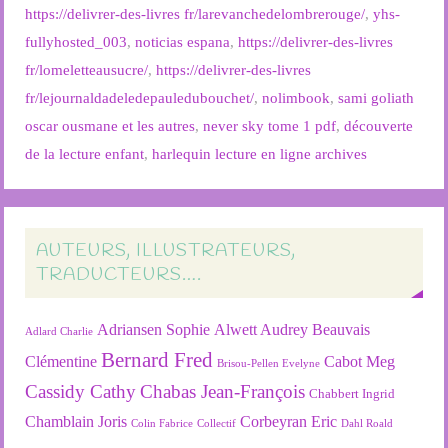
https://delivrer-des-livres fr/larevanchedelombrerouge/
,
yhs-
fullyhosted_003
,
noticias espana
,
https://delivrer-des-livres
fr/lomeletteausucre/
,
https://delivrer-des-livres
fr/lejournaldadeledepauledubouchet/
,
nolimbook
,
sami goliath
oscar ousmane et les autres
,
never sky tome 1 pdf
,
découverte
de la lecture enfant
,
harlequin lecture en ligne archives
AUTEURS, ILLUSTRATEURS,
TRADUCTEURS….
Adriansen Sophie
Alwett Audrey
Beauvais
Adlard Charlie
Bernard Fred
Clémentine
Cabot Meg
Brisou-Pellen Evelyne
Cassidy Cathy
Chabas Jean-François
Chabbert Ingrid
Chamblain Joris
Corbeyran Eric
Colin Fabrice
Collectif
Dahl Roald