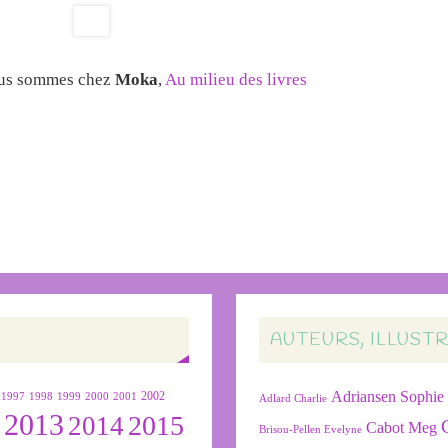
ous sommes chez
Moka
,
Au milieu des livres
AUTEURS, ILLUST
Adriansen Sophie
1999
2000
2001
2002
1997
1998
Adlard Charlie
2013
2015
2
2014
Cabot Meg
Brisou-Pellen Evelyne