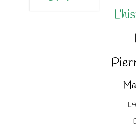
L’hi
Pierr
Mat
LA