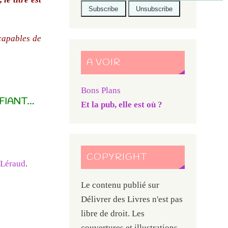
 capables de
A VOIR
Bons Plans
IFIANT…
Et la pub, elle est où ?
COPYRIGHT
 Léraud
.
Le contenu publié sur
Délivrer des Livres n'est pas
libre de droit. Les
couvertures et illustrations