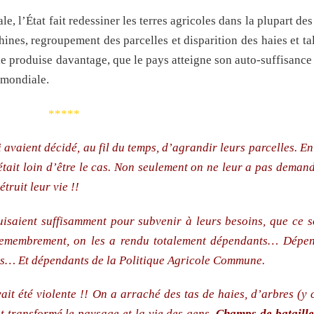
*****
le, l’État fait redessiner les terres agricoles dans la plupart d
ines, regroupement des parcelles et disparition des haies et tal
e produise davantage, que le pays atteigne son auto-suffisance
 mondiale.
*****
 avaient décidé, au fil du temps, d’agrandir leurs parcelles. En 
tait loin d’être le cas. Non seulement on ne leur a pas demand
truit leur vie !!
uisaient suffisamment pour subvenir à leurs besoins, que ce s
 remembrement, on les a rendu totalement dépendants… Dépe
des… Et dépendants de la Politique Agricole Commune.
vait été violente !! On a arraché des tas de haies, d’arbres (y
t transformé le paysage et la vie des gens.
Champs de bataille, 