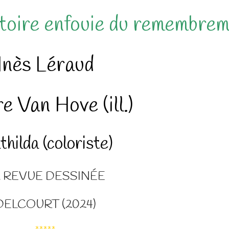
stoire enfouie du remembre
Inès Léraud
e Van Hove (ill.)
hilda (coloriste)
 REVUE DESSINÉE
DELCOURT (2024)