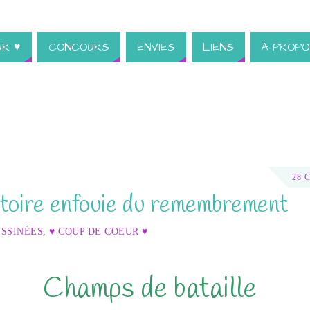
UR ♥
CONCOURS
ENVIES
LIENS
À PROPO
28 
stoire enfouie du remembrement
ESSINÉES
,
♥ COUP DE COEUR ♥
Champs de bataille