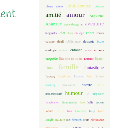
adolescence
19ème siècle
Afrique
ment
amour
amitié
Angleterre
aventure
Animaux
apprentissage
art
conte
chat
biographie
chien
collège
contes
deuil
école
Différence
cuisine
dystopie
enfance
écologie
enfants
écriture
enfant
enquête
Etats-
Enquête policière
Entraide
famille
fantastique
Unis
Fantasy
Fantômes
Guerre
Femmes
forêt
histoire
handicap
harcèlement
hiver
humour
homosexualité
île
imaginaire
japon
imagination
Immigration
Inde
Italie
loup
lecture
liberté
livre
Londres
lycée
magie
maladie
mort
mer
Meurtres
Moyen Age
musique
nature