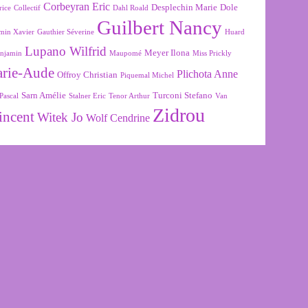
Corbeyran Eric
Desplechin Marie
Dole
rice
Collectif
Dahl Roald
Guilbert Nancy
min Xavier
Gauthier Séverine
Huard
Lupano Wilfrid
Meyer Ilona
njamin
Maupomé
Miss Prickly
arie-Aude
Plichota Anne
Offroy Christian
Piquemal Michel
Sarn Amélie
Turconi Stefano
Pascal
Stalner Eric
Tenor Arthur
Van
Zidrou
incent
Witek Jo
Wolf Cendrine