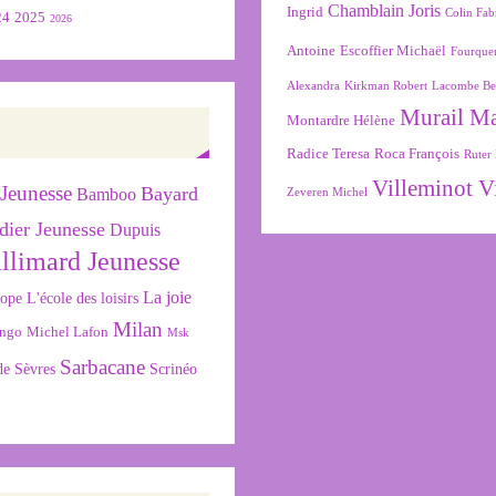
Chamblain Joris
Ingrid
Colin Fab
24
2025
2026
Antoine
Escoffier Michaël
Fourque
Alexandra
Kirkman Robert
Lacombe Be
Murail M
Montardre Hélène
Radice Teresa
Roca François
Ruter 
Villeminot V
Jeunesse
Bayard
Bamboo
Zeveren Michel
dier Jeunesse
Dupuis
llimard Jeunesse
La joie
L'école des loisirs
cope
Milan
ngo
Michel Lafon
Msk
Sarbacane
de Sèvres
Scrinéo