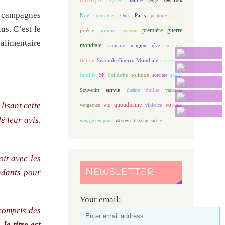
mystère
neige
New-York
es campagnes
Noël
Paris
peur
nouvelles
Ours
peinture
us. C’est le
première guerre
poésie
policier
pouvoir
 alimentaire
mondiale
racisme
science
religion
rêve
fiction
Seconde Guerre Mondiale
secrets de
famille
solitude
SF
Solidarité
sorcière
souris
Souvenirs
survie
théâtre
thriller
vacances
lisant cette
vie quotidienne
voyage
vengeance
violence
é leur avis,
voyage temporel
Western
XIXème siècle
oit avec les
NEWSLETTER
ndants pour
Your email:
 compris des
le titre est