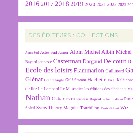
2016
2018
2019
2017
2020
2022
2021
2023
20
DES ÉDITEURS & COLLECTIONS
Albin Michel
Albin Michel 
Actes Sud Junior
Actes Sud
Delcourt
Casterman
Dargaud
Di
Bayard jeunesse
Ecole des loisirs
Ga
Flammarion
Gallimard
Glénat
Hachette
Gulf Stream
Kaléidos
Grand Angle
J'ai lu
de lire
Le Lombard
Le Muscadier
les éditions des éléphants
Ma
Nathan
Oskar
Rageot
Rue 
Pocket Jeunesse
Robert Laffont
Wiz
Syros
Thierry Magnier
Tourbillon
Soleil
Vents d'Ouest