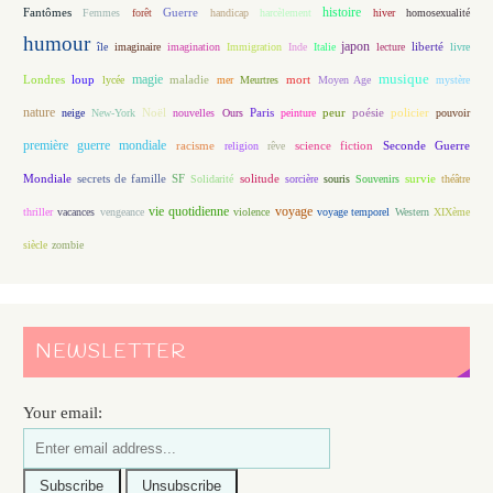
histoire
Fantômes
Guerre
Femmes
forêt
handicap
harcèlement
hiver
homosexualité
humour
japon
île
imaginaire
imagination
Immigration
Inde
Italie
lecture
liberté
livre
magie
musique
loup
maladie
mort
Londres
lycée
mer
Meurtres
Moyen Age
mystère
nature
Noël
Paris
peur
poésie
policier
neige
New-York
nouvelles
Ours
peinture
pouvoir
première guerre mondiale
racisme
science fiction
Seconde Guerre
religion
rêve
Mondiale
secrets de famille
solitude
SF
Solidarité
sorcière
souris
Souvenirs
survie
théâtre
vie quotidienne
voyage
thriller
vacances
vengeance
violence
voyage temporel
Western
XIXème
siècle
zombie
NEWSLETTER
Your email: