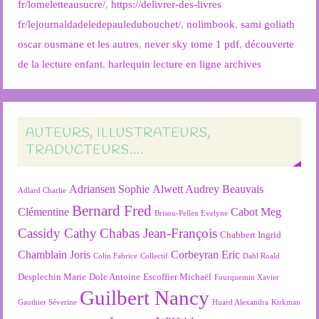
fr/lomeletteausucre/
,
https://delivrer-des-livres
fr/lejournaldadeledepauledubouchet/
,
nolimbook
,
sami goliath
oscar ousmane et les autres
,
never sky tome 1 pdf
,
découverte
de la lecture enfant
,
harlequin lecture en ligne archives
AUTEURS, ILLUSTRATEURS,
TRADUCTEURS….
Adriansen Sophie
Alwett Audrey
Beauvais
Adlard Charlie
Bernard Fred
Clémentine
Cabot Meg
Brisou-Pellen Evelyne
Cassidy Cathy
Chabas Jean-François
Chabbert Ingrid
Chamblain Joris
Corbeyran Eric
Colin Fabrice
Collectif
Dahl Roald
Desplechin Marie
Dole Antoine
Escoffier Michaël
Fourquemin Xavier
Guilbert Nancy
Gauthier Séverine
Huard Alexandra
Kirkman