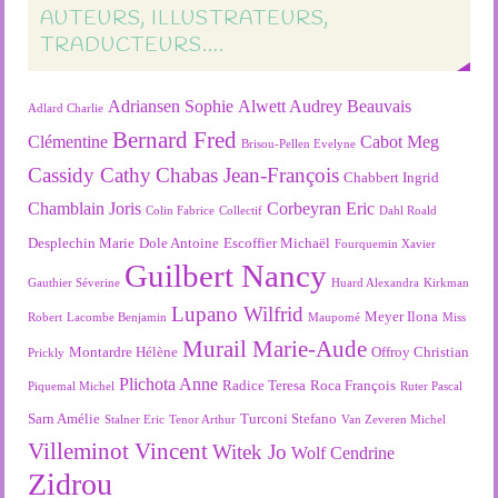
AUTEURS, ILLUSTRATEURS,
TRADUCTEURS….
Adriansen Sophie
Alwett Audrey
Beauvais
Adlard Charlie
Bernard Fred
Clémentine
Cabot Meg
Brisou-Pellen Evelyne
Cassidy Cathy
Chabas Jean-François
Chabbert Ingrid
Chamblain Joris
Corbeyran Eric
Colin Fabrice
Collectif
Dahl Roald
Desplechin Marie
Dole Antoine
Escoffier Michaël
Fourquemin Xavier
Guilbert Nancy
Gauthier Séverine
Huard Alexandra
Kirkman
Lupano Wilfrid
Meyer Ilona
Robert
Lacombe Benjamin
Maupomé
Miss
Murail Marie-Aude
Montardre Hélène
Offroy Christian
Prickly
Plichota Anne
Radice Teresa
Roca François
Piquemal Michel
Ruter Pascal
Sarn Amélie
Turconi Stefano
Stalner Eric
Tenor Arthur
Van Zeveren Michel
Villeminot Vincent
Witek Jo
Wolf Cendrine
Zidrou