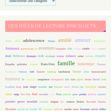
DES IDÉES DE LECTURE PAR SUJETS
amour
amitié
adolescence
Angleterre
19ème siècle
Afrique
aventure
Animaux
conte
chat
apprentissage
art
biographie
collège
contes
cuisine
enfance
enquête
deuil
école
Différence
écologie
enfants
dystopie
écriture
enfant
famille
fantastique
Etats-Unis
Fantasy
Enquête policière
Entraide
histoire
Fantômes
Guerre
Femmes
forêt
handicap
harcèlement
hiver
homosexualité
humour
japon
île
imaginaire
imagination
Immigration
Inde
Italie
lecture
liberté
livre
magie
musique
loup
maladie
mort
Londres
lycée
mer
Meurtres
Moyen Age
mystère
nature
Noël
Paris
peur
poésie
policier
neige
New-York
nouvelles
Ours
peinture
pouvoir
première guerre mondiale
racisme
science fiction
Seconde Guerre
religion
rêve
Mondiale
secrets de famille
solitude
SF
Solidarité
sorcière
souris
Souvenirs
survie
théâtre