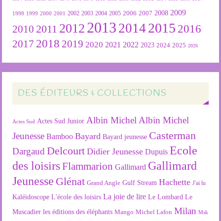
2009
2007
2008
2004
2005
2006
1999
2000
2001
2002
2003
1998
2013
2015
2012
2014
2016
2011
2010
2018
2019
2017
2020
2022
2021
2023
2024
2025
2026
DES ÉDITEURS & COLLECTIONS
Albin Michel
Albin Michel
Actes Sud Junior
Actes Sud
Casterman
Jeunesse
Bayard
Bamboo
Bayard jeunesse
Ecole
Delcourt
Dargaud
Didier Jeunesse
Dupuis
des loisirs
Gallimard
Flammarion
Gallimard
Jeunesse
Glénat
Hachette
Gulf Stream
Grand Angle
J'ai lu
La joie de lire
L'école des loisirs
Kaléidoscope
Le Lombard
Le
Milan
Muscadier
les éditions des éléphants
Mango
Michel Lafon
Msk