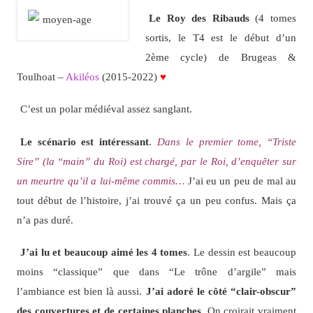
Le Roy des Ribauds
(4 tomes
sortis, le T4 est le début d’un
2ème cycle) de Brugeas &
Toulhoat –
Akiléos
(2015-2022)
♥
C’est un polar médiéval assez sanglant.
Le scénario est intéressant
.
Dans le premier tome, “Triste
Sire” (la “main” du Roi) est chargé, par le Roi, d’enquêter sur
un meurtre qu’il a lui-même commis…
J’ai eu un peu de mal au
tout début de l’histoire, j’ai trouvé ça un peu confus. Mais ça
n’a pas duré.
J’ai lu et beaucoup aimé les 4 tomes
. Le dessin est beaucoup
moins “classique” que dans “Le trône d’argile” mais
l’ambiance est bien là aussi.
J’ai adoré le côté “clair-obscur”
des couvertures et de certaines planches
. On croirait vraiment