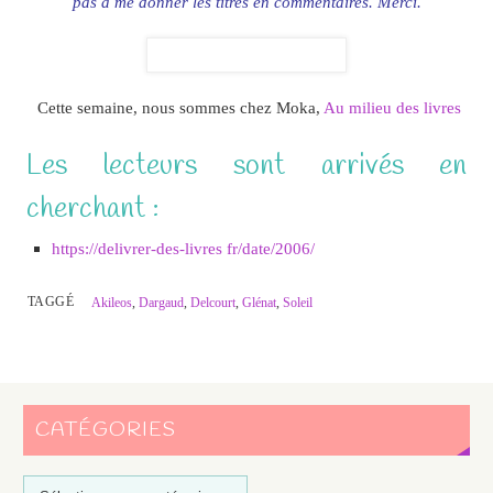
pas à me donner les titres en commentaires. Merci.
Cette semaine, nous sommes chez Moka,
Au milieu des livres
Les lecteurs sont arrivés en
cherchant :
https://delivrer-des-livres fr/date/2006/
TAGGÉ
Akileos
,
Dargaud
,
Delcourt
,
Glénat
,
Soleil
CATÉGORIES