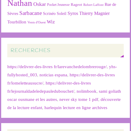
Nathan
Oskar
Rageot
Rue de
Pocket Jeunesse
Robert Laffont
Sarbacane
Syros
Thierry Magnier
Soleil
Sèvres
Scrinéo
Wiz
Tourbillon
Vents d'Ouest
RECHERCHES
https://delivrer-des-livres fr/larevanchedelombrerouge/
,
yhs-
fullyhosted_003
,
noticias espana
,
https://delivrer-des-livres
fr/lomeletteausucre/
,
https://delivrer-des-livres
fr/lejournaldadeledepauledubouchet/
,
nolimbook
,
sami goliath
oscar ousmane et les autres
,
never sky tome 1 pdf
,
découverte
de la lecture enfant
,
harlequin lecture en ligne archives