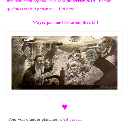
très gentiment répondu : ce sera
fin février 2019
! Encore
quelques mois à patienter… J’ai hâte !
N’ayez pas une hésitation, lisez-là !
♥
Pour voir d’autres planches,
c’est par ici
.