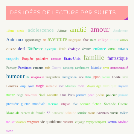
DES IDÉES DE LECTURE PAR SUJETS
amour
amitié
adolescence
Angleterre
19ème siècle
Afrique
aventure
Animaux
conte
chat
apprentissage
art
biographie
chien
collège
contes
enfance
deuil
école
Différence
écologie
enfants
cuisine
dystopie
écriture
enfant
famille
fantastique
enquête
Etats-Unis
Enquête policière
Entraide
histoire
Fantasy
Fantômes
Guerre
Femmes
forêt
handicap
harcèlement
hiver
homosexualité
humour
japon
île
imaginaire
imagination
Immigration
Inde
Italie
lecture
liberté
livre
magie
musique
loup
maladie
mort
Londres
lycée
mer
Meurtres
Moyen Age
mystère
nature
Noël
Paris
peur
poésie
policier
neige
New-York
nouvelles
Ours
peinture
pouvoir
première guerre mondiale
racisme
science fiction
Seconde Guerre
religion
rêve
Mondiale
secrets de famille
solitude
SF
Solidarité
sorcière
souris
Souvenirs
survie
théâtre
vie quotidienne
voyage
thriller
vacances
vengeance
violence
voyage temporel
Western
XIXème
siècle