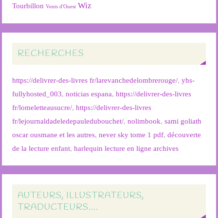
Wiz
Tourbillon
Vents d'Ouest
RECHERCHES
https://delivrer-des-livres fr/larevanchedelombrerouge/
,
yhs-
fullyhosted_003
,
noticias espana
,
https://delivrer-des-livres
fr/lomeletteausucre/
,
https://delivrer-des-livres
fr/lejournaldadeledepauledubouchet/
,
nolimbook
,
sami goliath
oscar ousmane et les autres
,
never sky tome 1 pdf
,
découverte
de la lecture enfant
,
harlequin lecture en ligne archives
AUTEURS, ILLUSTRATEURS,
TRADUCTEURS….