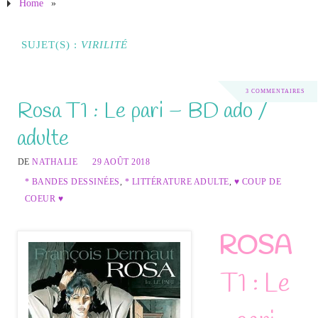
Home
»
SUJET(S) :
VIRILITÉ
3 COMMENTAIRES
Rosa T1 : Le pari – BD ado /
adulte
DE
NATHALIE
29 AOÛT 2018
* BANDES DESSINÉES
,
* LITTÉRATURE ADULTE
,
♥ COUP DE
COEUR ♥
ROSA
T1 : Le