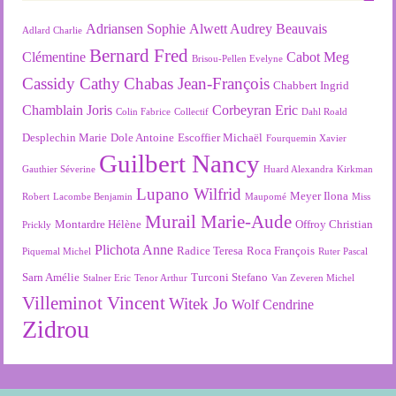
Adriansen Sophie
Alwett Audrey
Beauvais
Adlard Charlie
Bernard Fred
Clémentine
Cabot Meg
Brisou-Pellen Evelyne
Cassidy Cathy
Chabas Jean-François
Chabbert Ingrid
Chamblain Joris
Corbeyran Eric
Colin Fabrice
Collectif
Dahl Roald
Desplechin Marie
Dole Antoine
Escoffier Michaël
Fourquemin Xavier
Guilbert Nancy
Gauthier Séverine
Huard Alexandra
Kirkman
Lupano Wilfrid
Meyer Ilona
Robert
Lacombe Benjamin
Maupomé
Miss
Murail Marie-Aude
Montardre Hélène
Offroy Christian
Prickly
Plichota Anne
Radice Teresa
Roca François
Piquemal Michel
Ruter Pascal
Sarn Amélie
Turconi Stefano
Stalner Eric
Tenor Arthur
Van Zeveren Michel
Villeminot Vincent
Witek Jo
Wolf Cendrine
Zidrou