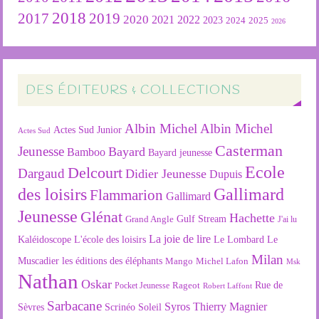
2018
2019
2017
2020
2022
2021
2023
2024
2025
2026
DES ÉDITEURS & COLLECTIONS
Albin Michel
Albin Michel
Actes Sud Junior
Actes Sud
Casterman
Jeunesse
Bayard
Bamboo
Bayard jeunesse
Ecole
Delcourt
Dargaud
Didier Jeunesse
Dupuis
des loisirs
Gallimard
Flammarion
Gallimard
Jeunesse
Glénat
Hachette
Gulf Stream
Grand Angle
J'ai lu
La joie de lire
L'école des loisirs
Kaléidoscope
Le Lombard
Le
Milan
Muscadier
les éditions des éléphants
Mango
Michel Lafon
Msk
Nathan
Oskar
Rageot
Rue de
Pocket Jeunesse
Robert Laffont
Sarbacane
Syros
Thierry Magnier
Soleil
Sèvres
Scrinéo